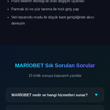
Push bildirim desteği ile oran değişim uyarıları
Parmak izi ve yüz tanıma ile hızlı giriş yap
Veri tasarrufu modu ile düşük bant genişliğinde akıcı
deneyim
MARİOBET Sık Sorulan Sorular
15 kritik soruya kapsamlı yanıtlar
▼
MARİOBET nedir ve hangi hizmetleri sunar?
Uluslararası lisanslı, spor bahsi ve casino hizmetleri