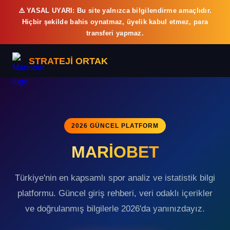
⚠️ YASAL UYARI: Bu site yalnızca bilgilendirme amaçlıdır.
Hiçbir şekilde bahis oynatmaz, üyelik kabul etmez, para
transferi yapmaz.
STRATEJİ ORTAK
2026 GÜNCEL PLATFORM
MARİOBET
Türkiye'nin en kapsamlı spor analiz ve istatistik bilgi
platformu. Güncel giriş rehberi, veri odaklı içerikler
ve doğrulanmış bilgilerle 2026'da yanınızdayız.