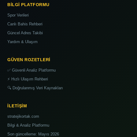
BILGI PLATFORMU
Spor Verileri
Canlı Bahis Rehberi
Güncel Adres Takibi
Yardım & Ulaşım
GÜVEN ROZETLERI
✅ Güvenli Analiz Platformu
⚡ Hızlı Ulaşım Rehberi
🔍 Doğrulanmış Veri Kaynakları
İLETIŞIM
stratejikortak.com
Bilgi & Analiz Platformu
Son güncelleme: Mayıs 2026