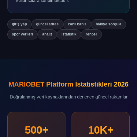
kullanıcılara sunulmaktadır.
giriş yap
güncel adres
canlı bahis
bakiye sorgula
spor verileri
analiz
istatistik
rehber
MARİOBET Platform İstatistikleri 2026
Doğrulanmış veri kaynaklarından derlenen güncel rakamlar
500+
10K+