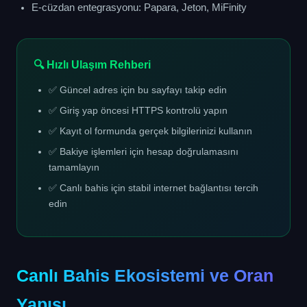
E-cüzdan entegrasyonu: Papara, Jeton, MiFinity
🔍 Hızlı Ulaşım Rehberi
✅ Güncel adres için bu sayfayı takip edin
✅ Giriş yap öncesi HTTPS kontrolü yapın
✅ Kayıt ol formunda gerçek bilgilerinizi kullanın
✅ Bakiye işlemleri için hesap doğrulamasını
tamamlayın
✅ Canlı bahis için stabil internet bağlantısı tercih
edin
Canlı Bahis Ekosistemi ve Oran
Yapısı