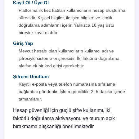
Kayıt Ol / Üye Ol
Platforma ilk kez katılan kullanıcıların hesap oluşturma
sürecidir. Kişisel bilgiler, iletişim bilgileri ve kimlik
doğrulama adımlarını içerir. Yalnızca 18 yaş üstü
bireyler kayıt olabilir.
Giriş Yap
Mevcut hesabı olan kullanıcıların kullanıcı adı ve
şifresiyle sisteme erişmesidir. İki faktörlü doğrulama
aktifse ek bir kod girişi gerekebilir.
Şifremi Unuttum
Kayıtlı e-posta veya telefon numarasına sıfırlama
bağlantısı gönderilir. İşlem genellikle 2–5 dakika içinde
tamamlanır.
Hesap güvenliği için güçlü şifre kullanımı, iki
faktörlü doğrulama aktivasyonu ve oturum açık
bırakmama alışkanlığı önerilmektedir.