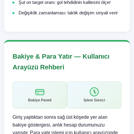
Şut on target oranı: gol tehdidinin kalitesini ölçer
Değişiklik zamanlaması: taktik değişim sinyali verir
Bakiye & Para Yatır — Kullanıcı
Arayüzü Rehberi
Bakiye Paneli
İşlem Süreci
Giriş yaptıktan sonra sağ üst köşede yer alan
bakiye göstergesi, anlık hesap durumunuzu
yansıtır. Para yatır işlemi için kullanıcı arayüzünde