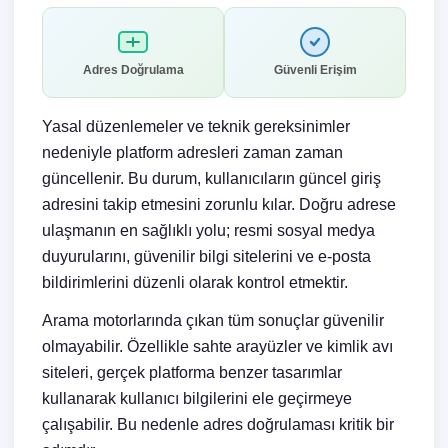
Adres Doğrulama
Güvenli Erişim
Yasal düzenlemeler ve teknik gereksinimler
nedeniyle platform adresleri zaman zaman
güncellenir. Bu durum, kullanıcıların güncel giriş
adresini takip etmesini zorunlu kılar. Doğru adrese
ulaşmanın en sağlıklı yolu; resmi sosyal medya
duyurularını, güvenilir bilgi sitelerini ve e-posta
bildirimlerini düzenli olarak kontrol etmektir.
Arama motorlarında çıkan tüm sonuçlar güvenilir
olmayabilir. Özellikle sahte arayüzler ve kimlik avı
siteleri, gerçek platforma benzer tasarımlar
kullanarak kullanıcı bilgilerini ele geçirmeye
çalışabilir. Bu nedenle adres doğrulaması kritik bir