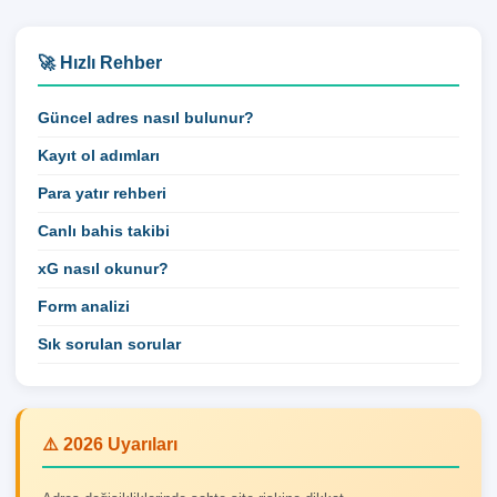
🚀 Hızlı Rehber
Güncel adres nasıl bulunur?
Kayıt ol adımları
Para yatır rehberi
Canlı bahis takibi
xG nasıl okunur?
Form analizi
Sık sorulan sorular
⚠️ 2026 Uyarıları