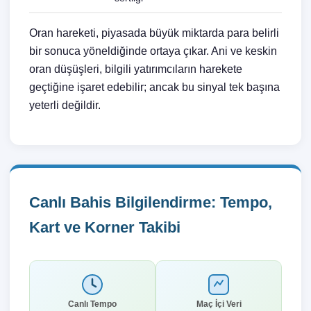
Oran hareketi, piyasada büyük miktarda para belirli
bir sonuca yöneldiğinde ortaya çıkar. Ani ve keskin
oran düşüşleri, bilgili yatırımcıların harekete
geçtiğine işaret edebilir; ancak bu sinyal tek başına
yeterli değildir.
Canlı Bahis Bilgilendirme: Tempo,
Kart ve Korner Takibi
Canlı Tempo
Maç İçi Veri