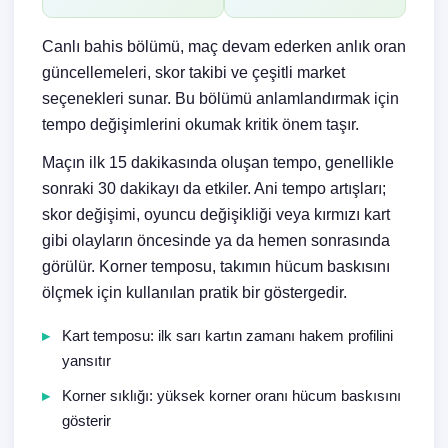
Canlı bahis bölümü, maç devam ederken anlık oran
güncellemeleri, skor takibi ve çeşitli market
seçenekleri sunar. Bu bölümü anlamlandırmak için
tempo değişimlerini okumak kritik önem taşır.
Maçın ilk 15 dakikasında oluşan tempo, genellikle
sonraki 30 dakikayı da etkiler. Ani tempo artışları;
skor değişimi, oyuncu değişikliği veya kırmızı kart
gibi olayların öncesinde ya da hemen sonrasında
görülür. Korner temposu, takımın hücum baskısını
ölçmek için kullanılan pratik bir göstergedir.
Kart temposu: ilk sarı kartın zamanı hakem profilini
yansıtır
Korner sıklığı: yüksek korner oranı hücum baskısını
gösterir