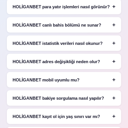
+
HOLİGANBET para yatır işlemleri nasıl görünür?
+
HOLİGANBET canlı bahis bölümü ne sunar?
+
HOLİGANBET istatistik verileri nasıl okunur?
+
HOLİGANBET adres değişikliği neden olur?
+
HOLİGANBET mobil uyumlu mu?
+
HOLİGANBET bakiye sorgulama nasıl yapılır?
+
HOLİGANBET kayıt ol için yaş sınırı var mı?