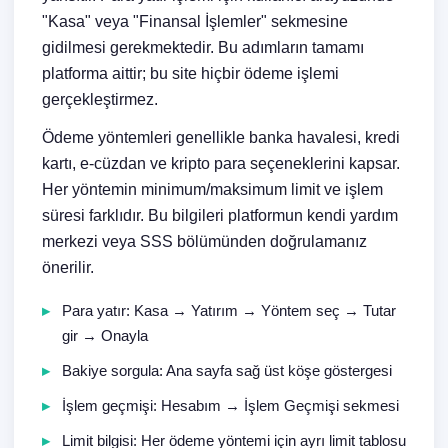
"Kasa" veya "Finansal İşlemler" sekmesine
gidilmesi gerekmektedir. Bu adımların tamamı
platforma aittir; bu site hiçbir ödeme işlemi
gerçekleştirmez.
Ödeme yöntemleri genellikle banka havalesi, kredi
kartı, e-cüzdan ve kripto para seçeneklerini kapsar.
Her yöntemin minimum/maksimum limit ve işlem
süresi farklıdır. Bu bilgileri platformun kendi yardım
merkezi veya SSS bölümünden doğrulamanız
önerilir.
Para yatır: Kasa → Yatırım → Yöntem seç → Tutar
gir → Onayla
Bakiye sorgula: Ana sayfa sağ üst köşe göstergesi
İşlem geçmişi: Hesabım → İşlem Geçmişi sekmesi
Limit bilgisi: Her ödeme yöntemi için ayrı limit tablosu