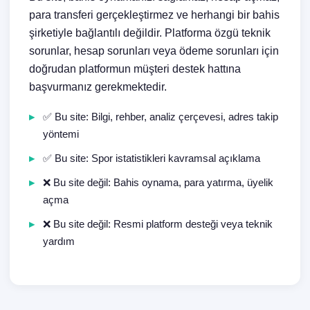
para transferi gerçekleştirmez ve herhangi bir bahis
şirketiyle bağlantılı değildir. Platforma özgü teknik
sorunlar, hesap sorunları veya ödeme sorunları için
doğrudan platformun müşteri destek hattına
başvurmanız gerekmektedir.
✅ Bu site: Bilgi, rehber, analiz çerçevesi, adres takip
yöntemi
✅ Bu site: Spor istatistikleri kavramsal açıklama
❌ Bu site değil: Bahis oynama, para yatırma, üyelik
açma
❌ Bu site değil: Resmi platform desteği veya teknik
yardım