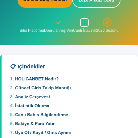
2026 Analiz Özeti
26
Bilgi Platformu
Doğrulanmış Veri
Canlı İstatistik
2026 Sezonu
📋 İçindekiler
HOLİGANBET Nedir?
Güncel Giriş Takip Mantığı
Analiz Çerçevesi
İstatistik Okuma
Canlı Bahis Bilgilendirme
Bakiye & Para Yatır
Üye Ol / Kayıt / Giriş Ayrımı