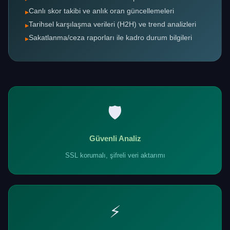
Canlı skor takibi ve anlık oran güncellemeleri
Tarihsel karşılaşma verileri (H2H) ve trend analizleri
Sakatlanma/ceza raporları ile kadro durum bilgileri
🛡️
Güvenli Analiz
SSL korumalı, şifreli veri aktarımı
⚡