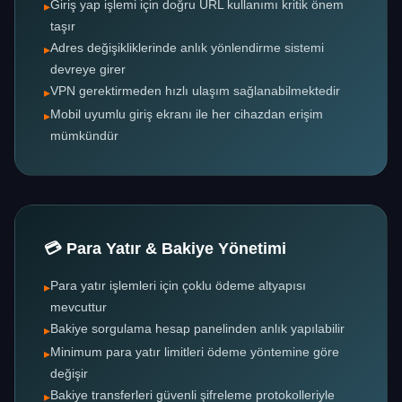
Giriş yap işlemi için doğru URL kullanımı kritik önem
taşır
Adres değişikliklerinde anlık yönlendirme sistemi
devreye girer
VPN gerektirmeden hızlı ulaşım sağlanabilmektedir
Mobil uyumlu giriş ekranı ile her cihazdan erişim
mümkündür
💳 Para Yatır & Bakiye Yönetimi
Para yatır işlemleri için çoklu ödeme altyapısı
mevcuttur
Bakiye sorgulama hesap panelinden anlık yapılabilir
Minimum para yatır limitleri ödeme yöntemine göre
değişir
Bakiye transferleri güvenli şifreleme protokolleriyle