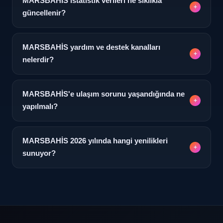
MARSBAHİS istatistik verileri ne sıklıkla
+
açıklanmaktadır.
güncellenir?
İstatistik verileri anlık güncellenmektedir. Doğrulanmış
veri kaynakları kullanılarak yüksek doğruluk oranı
MARSBAHİS yardım ve destek kanalları
+
sağlanmaktadır.
nelerdir?
Yardım bölümünden canlı destek, e-posta ve SSS
kanallarına ulaşım sağlanabilmektedir. 7/24 destek
MARSBAHİS'e ulaşım sorunu yaşandığında ne
+
hizmeti mevcuttur.
yapılmalı?
Ulaşım sorunu yaşandığında öncelikle güncel adres
bölümü kontrol edilmeli, ardından yardım kanallarına
MARSBAHİS 2026 yılında hangi yenilikleri
+
başvurulmalıdır.
sunuyor?
2026 yılında geliştirilmiş analiz araçları, genişletilmiş
spor verileri ve yenilenen canlı bahis arayüzü kullanıcı
deneyimini üst seviyeye taşımaktadır.