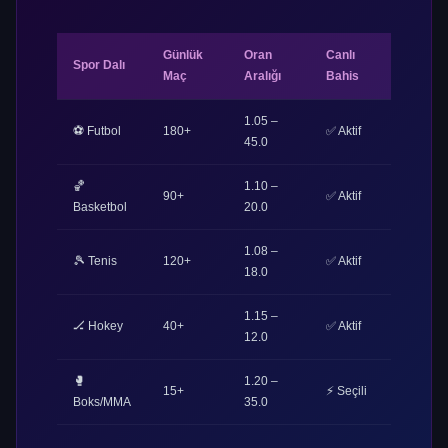
Günlük
Oran
Canlı
Spor Dalı
Maç
Aralığı
Bahis
1.05 –
⚽ Futbol
180+
✅ Aktif
45.0
🏀
1.10 –
90+
✅ Aktif
Basketbol
20.0
1.08 –
🎾 Tenis
120+
✅ Aktif
18.0
1.15 –
🏒 Hokey
40+
✅ Aktif
12.0
🥊
1.20 –
15+
⚡ Seçili
Boks/MMA
35.0