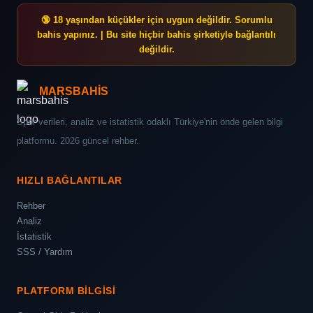
🔞 18 yaşından küçükler için uygun değildir. Sorumlu
bahis yapınız. | Bu site hiçbir bahis şirketiyle bağlantılı
değildir.
MARSBAHİS
Spor verileri, analiz ve istatistik odaklı Türkiye'nin önde gelen bilgi
platformu. 2026 güncel rehber.
HIZLI BAĞLANTILAR
Rehber
Analiz
İstatistik
SSS / Yardım
PLATFORM BILGISI