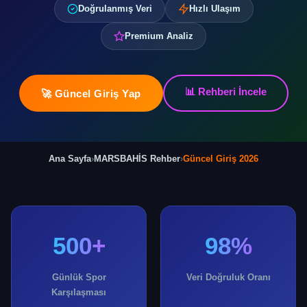
Doğrulanmış Veri
Hızlı Ulaşım
Premium Analiz
📊 Rehberi İncele
🚀 Güncel Giriş Yap
Ana Sayfa
›
MARSBAHİS Rehber
›
Güncel Giriş 2026
500+
98%
Günlük Spor
Veri Doğruluk Oranı
Karşılaşması