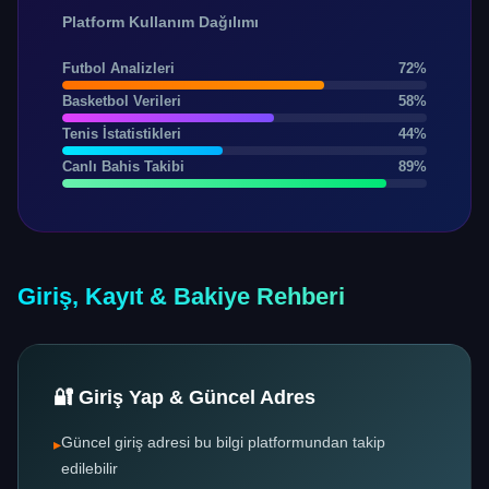
Platform Kullanım Dağılımı
Futbol Analizleri
72%
Basketbol Verileri
58%
Tenis İstatistikleri
44%
Canlı Bahis Takibi
89%
Giriş, Kayıt & Bakiye Rehberi
🔐 Giriş Yap & Güncel Adres
Güncel giriş adresi bu bilgi platformundan takip
edilebilir