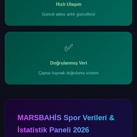
Hızlı Ulaşım
Güncel adres anlık güncellenir
✅
Doğrulanmış Veri
Çapraz kaynak doğrulama sistemi
MARSBAHİS Spor Verileri &
İstatistik Paneli 2026