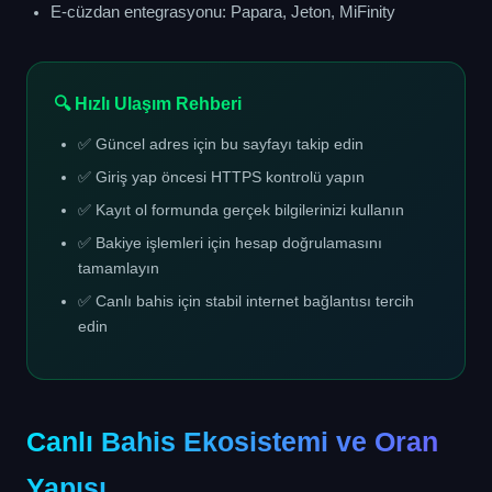
E-cüzdan entegrasyonu: Papara, Jeton, MiFinity
🔍 Hızlı Ulaşım Rehberi
✅ Güncel adres için bu sayfayı takip edin
✅ Giriş yap öncesi HTTPS kontrolü yapın
✅ Kayıt ol formunda gerçek bilgilerinizi kullanın
✅ Bakiye işlemleri için hesap doğrulamasını
tamamlayın
✅ Canlı bahis için stabil internet bağlantısı tercih
edin
Canlı Bahis Ekosistemi ve Oran
Yapısı