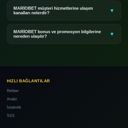
iOS 13 ve üzeri iPhone/iPad modelleri ile Android 8.0 ve
üzeri cihazlarla tam uyumlu çalışmaktadır. APK dosyası
MARİOBET müşteri hizmetlerine ulaşım
▼
kanalları nelerdir?
resmi kanaldan indirilebilmektedir.
7/24 canlı sohbet, e-posta desteği ve Telegram kanalı
üzerinden müşteri hizmetlerine ulaşım
MARİOBET bonus ve promosyon bilgilerine
▼
nereden ulaşılır?
sağlanabilmektedir. Ortalama yanıt süresi canlı
sohbette 2 dakikanın altındadır.
Promosyonlar sekmesinde hoşgeldin bonusu, kayıp
bonusu, yatırım bonusu ve freespin kampanyaları
detaylı çevrim koşullarıyla birlikte listelenmektedir.
Kampanyalar haftalık güncellenmektedir.
HIZLI BAĞLANTILAR
Rehber
Analiz
İstatistik
SSS