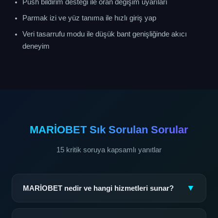
Push bildirim desteği ile oran değişim uyarıları
Parmak izi ve yüz tanıma ile hızlı giriş yap
Veri tasarrufu modu ile düşük bant genişliğinde akıcı
deneyim
MARİOBET Sık Sorulan Sorular
15 kritik soruya kapsamlı yanıtlar
▼
MARİOBET nedir ve hangi hizmetleri sunar?
Uluslararası lisanslı, spor bahsi ve casino hizmetleri