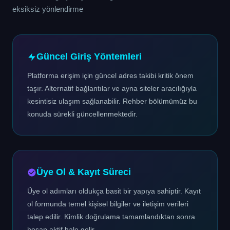
eksiksiz yönlendirme
Güncel Giriş Yöntemleri
Platforma erişim için güncel adres takibi kritik önem
taşır. Alternatif bağlantılar ve ayna siteler aracılığıyla
kesintisiz ulaşım sağlanabilir. Rehber bölümümüz bu
konuda sürekli güncellenmektedir.
Üye Ol & Kayıt Süreci
Üye ol adımları oldukça basit bir yapıya sahiptir. Kayıt
ol formunda temel kişisel bilgiler ve iletişim verileri
talep edilir. Kimlik doğrulama tamamlandıktan sonra
hesap aktif hale gelir.