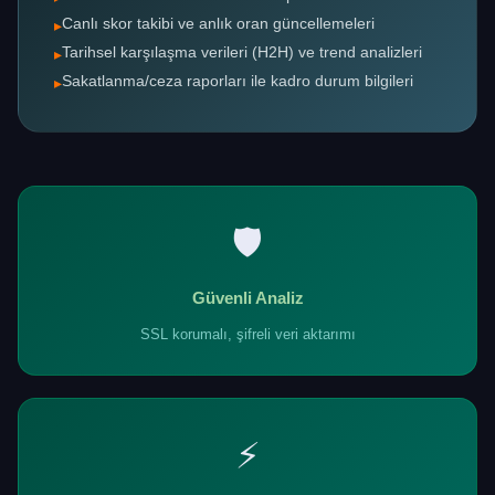
Canlı skor takibi ve anlık oran güncellemeleri
Tarihsel karşılaşma verileri (H2H) ve trend analizleri
Sakatlanma/ceza raporları ile kadro durum bilgileri
🛡️
Güvenli Analiz
SSL korumalı, şifreli veri aktarımı
⚡