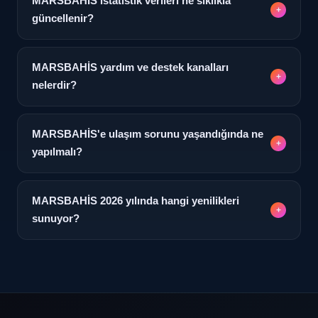
MARSBAHİS istatistik verileri ne sıklıkla
+
açıklanmaktadır.
güncellenir?
İstatistik verileri anlık güncellenmektedir. Doğrulanmış
veri kaynakları kullanılarak yüksek doğruluk oranı
MARSBAHİS yardım ve destek kanalları
+
sağlanmaktadır.
nelerdir?
Yardım bölümünden canlı destek, e-posta ve SSS
kanallarına ulaşım sağlanabilmektedir. 7/24 destek
MARSBAHİS'e ulaşım sorunu yaşandığında ne
+
hizmeti mevcuttur.
yapılmalı?
Ulaşım sorunu yaşandığında öncelikle güncel adres
bölümü kontrol edilmeli, ardından yardım kanallarına
MARSBAHİS 2026 yılında hangi yenilikleri
+
başvurulmalıdır.
sunuyor?
2026 yılında geliştirilmiş analiz araçları, genişletilmiş
spor verileri ve yenilenen canlı bahis arayüzü kullanıcı
deneyimini üst seviyeye taşımaktadır.