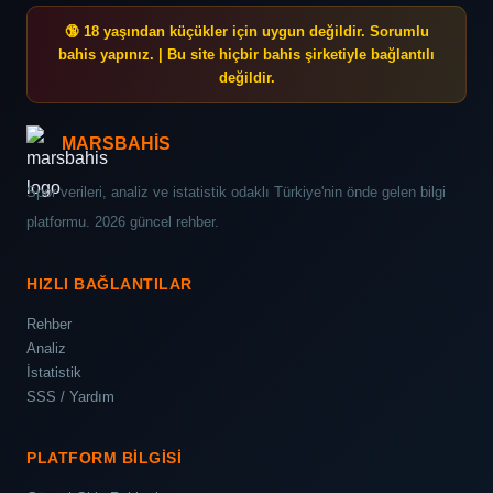
🔞 18 yaşından küçükler için uygun değildir. Sorumlu
bahis yapınız. | Bu site hiçbir bahis şirketiyle bağlantılı
değildir.
MARSBAHİS
Spor verileri, analiz ve istatistik odaklı Türkiye'nin önde gelen bilgi
platformu. 2026 güncel rehber.
HIZLI BAĞLANTILAR
Rehber
Analiz
İstatistik
SSS / Yardım
PLATFORM BILGISI