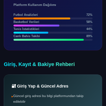
Platform Kullanım Dağılımı
Futbol Analizleri
72%
Basketbol Verileri
58%
Tenis İstatistikleri
44%
Canlı Bahis Takibi
89%
Giriş, Kayıt & Bakiye Rehberi
🔐 Giriş Yap & Güncel Adres
Güncel giriş adresi bu bilgi platformundan takip
edilebilir