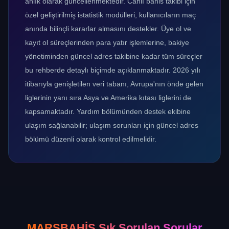
anlık olarak güncellenmektedir. Canlı bahis takibi için
özel geliştirilmiş istatistik modülleri, kullanıcıların maç
anında bilinçli kararlar almasını destekler. Üye ol ve
kayıt ol süreçlerinden para yatır işlemlerine, bakiye
yönetiminden güncel adres takibine kadar tüm süreçler
bu rehberde detaylı biçimde açıklanmaktadır. 2026 yılı
itibarıyla genişletilen veri tabanı, Avrupa'nın önde gelen
liglerinin yanı sıra Asya ve Amerika kıtası liglerini de
kapsamaktadır. Yardım bölümünden destek ekibine
ulaşım sağlanabilir; ulaşım sorunları için güncel adres
bölümü düzenli olarak kontrol edilmelidir.
MARSBAHİS Sık Sorulan Sorular