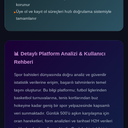
korunur
Üye ol ve kayıt ol süreçleri hızlı doğrulama sistemiyle
tamamlanır
📊 Detaylı Platform Analizi & Kullanıcı
Rehberi
Spor bahisleri dünyasında doğru analiz ve güvenilir
istatistik verilerine erişim, başarılı tahminlerin temel
taşını oluşturur. Bu bilgi platformu; futbol liglerinden
basketbol turnuvalarına, tenis kortlarından buz
hokeyine kadar geniş bir spor yelpazesinde kapsamlı
veri sunmaktadır. Günlük 500'ü aşkın karşılaşma için
oran hareketleri, form analizleri ve tarihsel H2H verileri