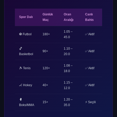
Günlük
Oran
Canlı
Spor Dalı
Maç
Aralığı
Bahis
1.05 –
⚽ Futbol
180+
✅ Aktif
45.0
🏀
1.10 –
90+
✅ Aktif
Basketbol
20.0
1.08 –
🎾 Tenis
120+
✅ Aktif
18.0
1.15 –
🏒 Hokey
40+
✅ Aktif
12.0
🥊
1.20 –
15+
⚡ Seçili
Boks/MMA
35.0