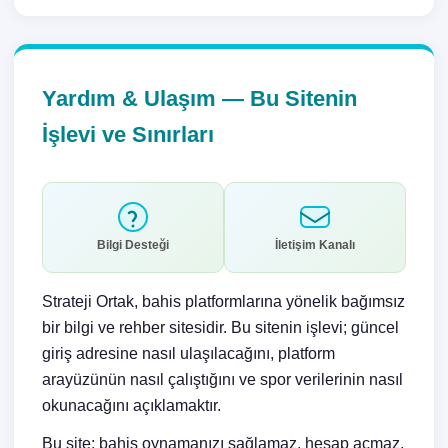
Yardım & Ulaşım — Bu Sitenin
İşlevi ve Sınırları
Bilgi Desteği
İletişim Kanalı
Strateji Ortak, bahis platformlarına yönelik bağımsız
bir bilgi ve rehber sitesidir. Bu sitenin işlevi; güncel
giriş adresine nasıl ulaşılacağını, platform
arayüzünün nasıl çalıştığını ve spor verilerinin nasıl
okunacağını açıklamaktır.
Bu site; bahis oynamanızı sağlamaz, hesap açmaz,