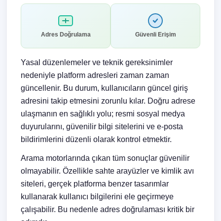
Adres Doğrulama
Güvenli Erişim
Yasal düzenlemeler ve teknik gereksinimler
nedeniyle platform adresleri zaman zaman
güncellenir. Bu durum, kullanıcıların güncel giriş
adresini takip etmesini zorunlu kılar. Doğru adrese
ulaşmanın en sağlıklı yolu; resmi sosyal medya
duyurularını, güvenilir bilgi sitelerini ve e-posta
bildirimlerini düzenli olarak kontrol etmektir.
Arama motorlarında çıkan tüm sonuçlar güvenilir
olmayabilir. Özellikle sahte arayüzler ve kimlik avı
siteleri, gerçek platforma benzer tasarımlar
kullanarak kullanıcı bilgilerini ele geçirmeye
çalışabilir. Bu nedenle adres doğrulaması kritik bir