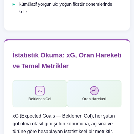
Kümülatif yorgunluk: yoğun fikstür dönemlerinde
kritik
İstatistik Okuma: xG, Oran Hareketi
ve Temel Metrikler
xG
Beklenen Gol
Oran Hareketi
xG (Expected Goals — Beklenen Gol), her şutun
gol olma olasılığını şutun konumuna, açısına ve
türüne göre hesaplayan istatistiksel bir metriktir.