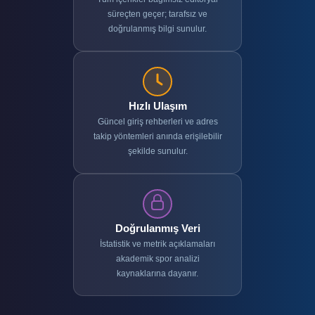
süreçten geçer; tarafsız ve
doğrulanmış bilgi sunulur.
Hızlı Ulaşım
Güncel giriş rehberleri ve adres
takip yöntemleri anında erişilebilir
şekilde sunulur.
Doğrulanmış Veri
İstatistik ve metrik açıklamaları
akademik spor analizi
kaynaklarına dayanır.