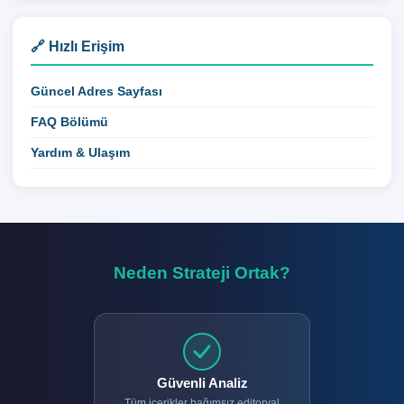
🔗 Hızlı Erişim
Güncel Adres Sayfası
FAQ Bölümü
Yardım & Ulaşım
Neden Strateji Ortak?
Güvenli Analiz
Tüm içerikler bağımsız editoryal