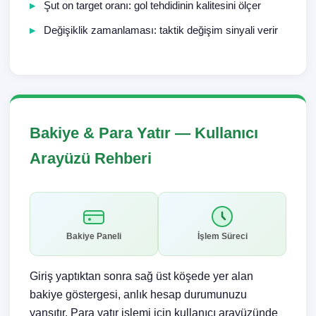
Şut on target oranı: gol tehdidinin kalitesini ölçer
Değişiklik zamanlaması: taktik değişim sinyali verir
Bakiye & Para Yatır — Kullanıcı
Arayüzü Rehberi
Bakiye Paneli
İşlem Süreci
Giriş yaptıktan sonra sağ üst köşede yer alan
bakiye göstergesi, anlık hesap durumunuzu
yansıtır. Para yatır işlemi için kullanıcı arayüzünde