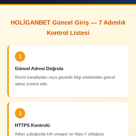
HOLİGANBET Güncel Giriş — 7 Adımlık
Kontrol Listesi
1
Güncel Adresi Doğrula
Resmi kanallardan veya güvenilir bilgi sitelerinden güncel
adresi kontrol edin.
2
HTTPS Kontrolü
Adres çubuğunda kilit simgesi ve https:// olduğunu