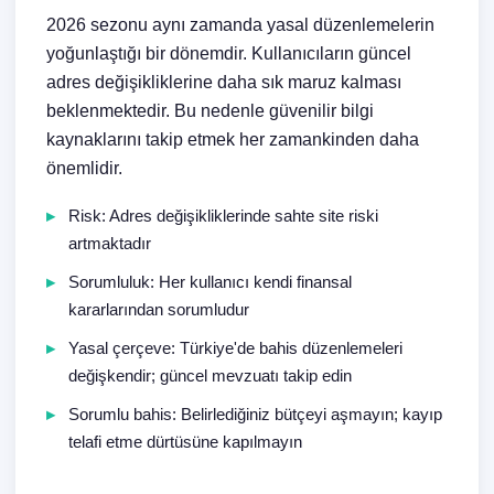
2026 sezonu aynı zamanda yasal düzenlemelerin
yoğunlaştığı bir dönemdir. Kullanıcıların güncel
adres değişikliklerine daha sık maruz kalması
beklenmektedir. Bu nedenle güvenilir bilgi
kaynaklarını takip etmek her zamankinden daha
önemlidir.
Risk: Adres değişikliklerinde sahte site riski
artmaktadır
Sorumluluk: Her kullanıcı kendi finansal
kararlarından sorumludur
Yasal çerçeve: Türkiye'de bahis düzenlemeleri
değişkendir; güncel mevzuatı takip edin
Sorumlu bahis: Belirlediğiniz bütçeyi aşmayın; kayıp
telafi etme dürtüsüne kapılmayın