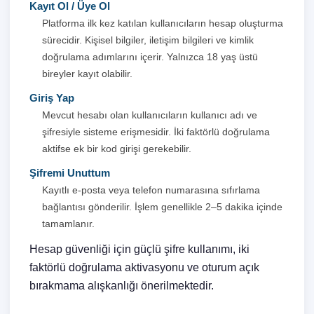
Kayıt Ol / Üye Ol
Platforma ilk kez katılan kullanıcıların hesap oluşturma
sürecidir. Kişisel bilgiler, iletişim bilgileri ve kimlik
doğrulama adımlarını içerir. Yalnızca 18 yaş üstü
bireyler kayıt olabilir.
Giriş Yap
Mevcut hesabı olan kullanıcıların kullanıcı adı ve
şifresiyle sisteme erişmesidir. İki faktörlü doğrulama
aktifse ek bir kod girişi gerekebilir.
Şifremi Unuttum
Kayıtlı e-posta veya telefon numarasına sıfırlama
bağlantısı gönderilir. İşlem genellikle 2–5 dakika içinde
tamamlanır.
Hesap güvenliği için güçlü şifre kullanımı, iki
faktörlü doğrulama aktivasyonu ve oturum açık
bırakmama alışkanlığı önerilmektedir.