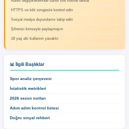
Adres değişikliklerinde sahte site riskine dikkat
HTTPS ve kilit simgesini kontrol edin
Sosyal medya duyurularını takip edin
Şifrenizi kimseyle paylaşmayın
18 yaş altı kullanım yasaktır
📊 İlgili Başlıklar
Spor analiz çerçevesi
İstatistik metrikleri
2026 sezon notları
Adım adım kontrol listesi
Doğru sinyal rehberi