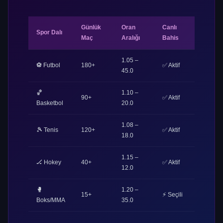
Günlük
Oran
Canlı
Spor Dalı
Maç
Aralığı
Bahis
1.05 –
⚽ Futbol
180+
✅ Aktif
45.0
🏀
1.10 –
90+
✅ Aktif
Basketbol
20.0
1.08 –
🎾 Tenis
120+
✅ Aktif
18.0
1.15 –
🏒 Hokey
40+
✅ Aktif
12.0
🥊
1.20 –
15+
⚡ Seçili
Boks/MMA
35.0