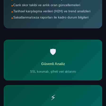
Canlı skor takibi ve anlık oran güncellemeleri
Tarihsel karşılaşma verileri (H2H) ve trend analizleri
Sakatlanma/ceza raporları ile kadro durum bilgileri
🛡️
Güvenli Analiz
SSL korumalı, şifreli veri aktarımı
⚡