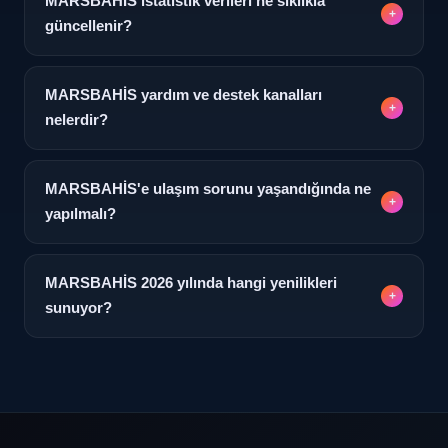
MARSBAHİS istatistik verileri ne sıklıkla
+
açıklanmaktadır.
güncellenir?
İstatistik verileri anlık güncellenmektedir. Doğrulanmış
veri kaynakları kullanılarak yüksek doğruluk oranı
MARSBAHİS yardım ve destek kanalları
+
sağlanmaktadır.
nelerdir?
Yardım bölümünden canlı destek, e-posta ve SSS
kanallarına ulaşım sağlanabilmektedir. 7/24 destek
MARSBAHİS'e ulaşım sorunu yaşandığında ne
+
hizmeti mevcuttur.
yapılmalı?
Ulaşım sorunu yaşandığında öncelikle güncel adres
bölümü kontrol edilmeli, ardından yardım kanallarına
MARSBAHİS 2026 yılında hangi yenilikleri
+
başvurulmalıdır.
sunuyor?
2026 yılında geliştirilmiş analiz araçları, genişletilmiş
spor verileri ve yenilenen canlı bahis arayüzü kullanıcı
deneyimini üst seviyeye taşımaktadır.