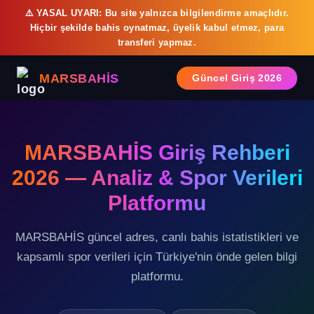
⚠️ YASAL UYARI: Bu site yalnızca bilgilendirme amaçlıdır.
Hiçbir şekilde bahis oynatmaz, üyelik kabul etmez, para
transferi yapmaz.
MARSBAHİS
Güncel Giriş 2026
MARSBAHİS Giriş Rehberi
2026 — Analiz & Spor Verileri
Platformu
MARSBAHİS güncel adres, canlı bahis istatistikleri ve
kapsamlı spor verileri için Türkiye'nin önde gelen bilgi
platformu.