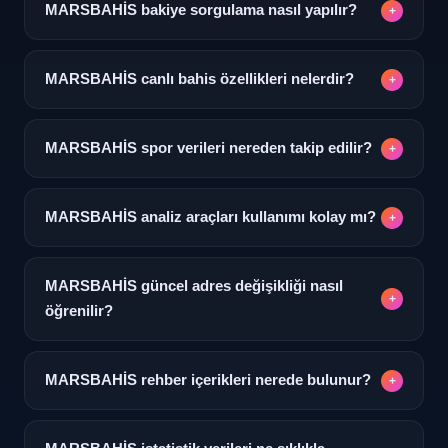
cüzdan dahil çoklu ödeme yöntemi sunulmaktadır.
MARSBAHİS bakiye sorgulama nasıl yapılır?
+
Hesap panelinden bakiye bilgilerinize anlık
ulaşabilirsiniz. Bakiye geçmişi ve işlem detayları da bu
MARSBAHİS canlı bahis özellikleri nelerdir?
+
bölümde görüntülenir.
Canlı bahis bölümünde 40'tan fazla spor dalında anlık
oranlar ve maç içi istatistikler sunulmaktadır. Oran
MARSBAHİS spor verileri nereden takip edilir?
+
güncellemeleri saniyeler içinde yansıtılır.
Spor verileri ve istatistik bölümünden anlık veriler
izlenebilir. Futbol, basketbol ve tenis başta olmak üzere
MARSBAHİS analiz araçları kullanımı kolay mı?
+
tüm dallar kapsanmaktadır.
Analiz araçları sezgisel arayüzüyle kolayca kullanılabilir.
Rehber bölümünde adım adım kullanım kılavuzları
MARSBAHİS güncel adres değişikliği nasıl
+
mevcuttur.
öğrenilir?
Bu bilgi platformunu düzenli takip ederek güncel adres
bilgisine her zaman ulaşabilirsiniz. Bildirim sistemi de
MARSBAHİS rehber içerikleri nerede bulunur?
+
mevcuttur.
Rehber bölümünde tüm kullanım kılavuzları, giriş yap
adımları ve platform özellikleri detaylı şekilde