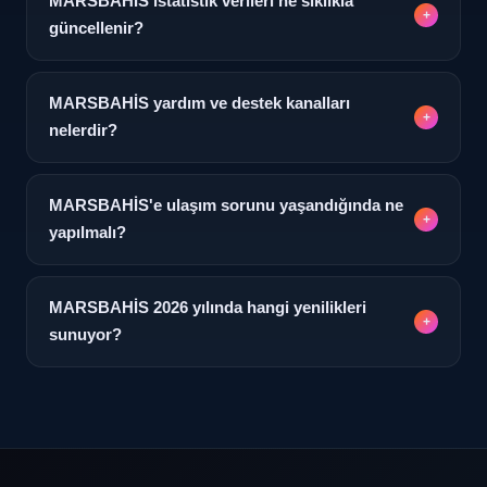
MARSBAHİS istatistik verileri ne sıklıkla
+
açıklanmaktadır.
güncellenir?
İstatistik verileri anlık güncellenmektedir. Doğrulanmış
veri kaynakları kullanılarak yüksek doğruluk oranı
MARSBAHİS yardım ve destek kanalları
+
sağlanmaktadır.
nelerdir?
Yardım bölümünden canlı destek, e-posta ve SSS
kanallarına ulaşım sağlanabilmektedir. 7/24 destek
MARSBAHİS'e ulaşım sorunu yaşandığında ne
+
hizmeti mevcuttur.
yapılmalı?
Ulaşım sorunu yaşandığında öncelikle güncel adres
bölümü kontrol edilmeli, ardından yardım kanallarına
MARSBAHİS 2026 yılında hangi yenilikleri
+
başvurulmalıdır.
sunuyor?
2026 yılında geliştirilmiş analiz araçları, genişletilmiş
spor verileri ve yenilenen canlı bahis arayüzü kullanıcı
deneyimini üst seviyeye taşımaktadır.