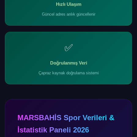
Hızlı Ulaşım
Güncel adres anlık güncellenir
✅
Doğrulanmış Veri
Çapraz kaynak doğrulama sistemi
MARSBAHİS Spor Verileri &
İstatistik Paneli 2026