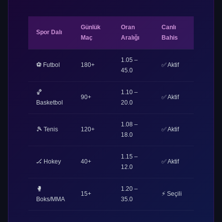
Günlük
Oran
Canlı
Spor Dalı
Maç
Aralığı
Bahis
1.05 –
⚽ Futbol
180+
✅ Aktif
45.0
🏀
1.10 –
90+
✅ Aktif
Basketbol
20.0
1.08 –
🎾 Tenis
120+
✅ Aktif
18.0
1.15 –
🏒 Hokey
40+
✅ Aktif
12.0
🥊
1.20 –
15+
⚡ Seçili
Boks/MMA
35.0