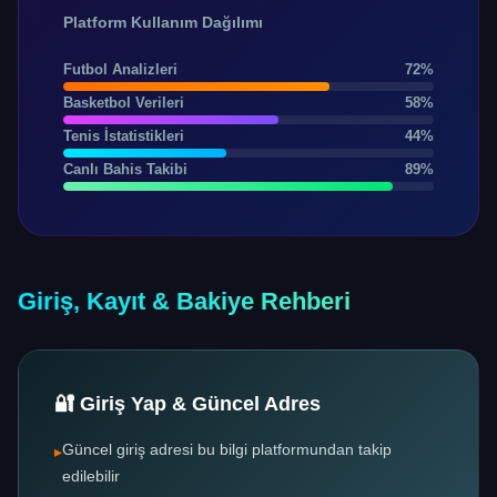
Platform Kullanım Dağılımı
Futbol Analizleri
72%
Basketbol Verileri
58%
Tenis İstatistikleri
44%
Canlı Bahis Takibi
89%
Giriş, Kayıt & Bakiye Rehberi
🔐 Giriş Yap & Güncel Adres
Güncel giriş adresi bu bilgi platformundan takip
edilebilir