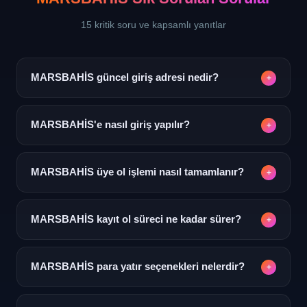
15 kritik soru ve kapsamlı yanıtlar
MARSBAHİS güncel giriş adresi nedir?
+
Güncel adres bilgisine bu bilgi platformu üzerinden anlık
olarak ulaşabilirsiniz. Adres değişikliklerinde yönlendirme
MARSBAHİS'e nasıl giriş yapılır?
+
sistemi otomatik devreye girer.
Güncel adres üzerinden giriş yap butonunu kullanarak
hesabınıza erişebilirsiniz. Doğru URL kullanımı kesintisiz
MARSBAHİS üye ol işlemi nasıl tamamlanır?
+
bağlantı için önemlidir.
Üye ol formunu doldurarak kayıt sürecini
başlatabilirsiniz. Doğrulama adımları tamamlandıktan
MARSBAHİS kayıt ol süreci ne kadar sürer?
+
sonra hesabınız aktif hale gelir.
Kayıt ol işlemi ortalama 2-3 dakika içinde
tamamlanmaktadır. Kimlik doğrulama adımı ek süre
MARSBAHİS para yatır seçenekleri nelerdir?
+
gerektirebilir.
Para yatır işlemleri için banka havalesi, kredi kartı ve e-