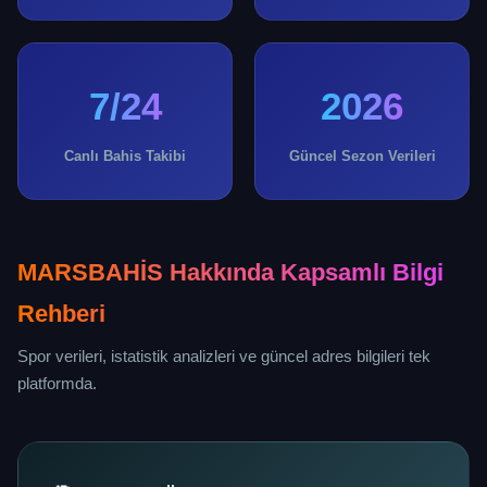
7/24
2026
Canlı Bahis Takibi
Güncel Sezon Verileri
MARSBAHİS Hakkında Kapsamlı Bilgi
Rehberi
Spor verileri, istatistik analizleri ve güncel adres bilgileri tek
platformda.