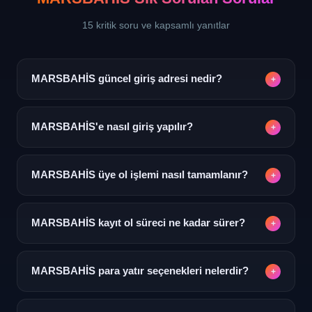
15 kritik soru ve kapsamlı yanıtlar
MARSBAHİS güncel giriş adresi nedir?
+
Güncel adres bilgisine bu bilgi platformu üzerinden anlık
olarak ulaşabilirsiniz. Adres değişikliklerinde yönlendirme
MARSBAHİS'e nasıl giriş yapılır?
+
sistemi otomatik devreye girer.
Güncel adres üzerinden giriş yap butonunu kullanarak
hesabınıza erişebilirsiniz. Doğru URL kullanımı kesintisiz
MARSBAHİS üye ol işlemi nasıl tamamlanır?
+
bağlantı için önemlidir.
Üye ol formunu doldurarak kayıt sürecini
başlatabilirsiniz. Doğrulama adımları tamamlandıktan
MARSBAHİS kayıt ol süreci ne kadar sürer?
+
sonra hesabınız aktif hale gelir.
Kayıt ol işlemi ortalama 2-3 dakika içinde
tamamlanmaktadır. Kimlik doğrulama adımı ek süre
MARSBAHİS para yatır seçenekleri nelerdir?
+
gerektirebilir.
Para yatır işlemleri için banka havalesi, kredi kartı ve e-