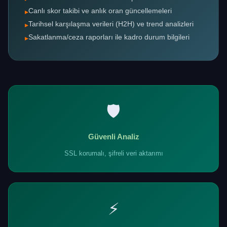
Canlı skor takibi ve anlık oran güncellemeleri
Tarihsel karşılaşma verileri (H2H) ve trend analizleri
Sakatlanma/ceza raporları ile kadro durum bilgileri
🛡️
Güvenli Analiz
SSL korumalı, şifreli veri aktarımı
⚡