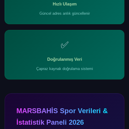
Hızlı Ulaşım
Güncel adres anlık güncellenir
✅
Doğrulanmış Veri
Çapraz kaynak doğrulama sistemi
MARSBAHİS Spor Verileri &
İstatistik Paneli 2026