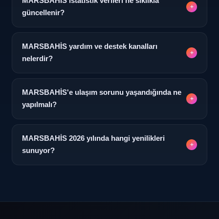
MARSBAHİS istatistik verileri ne sıklıkla
+
açıklanmaktadır.
güncellenir?
İstatistik verileri anlık güncellenmektedir. Doğrulanmış
veri kaynakları kullanılarak yüksek doğruluk oranı
MARSBAHİS yardım ve destek kanalları
+
sağlanmaktadır.
nelerdir?
Yardım bölümünden canlı destek, e-posta ve SSS
kanallarına ulaşım sağlanabilmektedir. 7/24 destek
MARSBAHİS'e ulaşım sorunu yaşandığında ne
+
hizmeti mevcuttur.
yapılmalı?
Ulaşım sorunu yaşandığında öncelikle güncel adres
bölümü kontrol edilmeli, ardından yardım kanallarına
MARSBAHİS 2026 yılında hangi yenilikleri
+
başvurulmalıdır.
sunuyor?
2026 yılında geliştirilmiş analiz araçları, genişletilmiş
spor verileri ve yenilenen canlı bahis arayüzü kullanıcı
deneyimini üst seviyeye taşımaktadır.