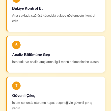
Bakiye Kontrol Et
Ana sayfada sağ üst köşedeki bakiye göstergesini kontrol
edin.
6
Analiz Bölümüne Geç
İstatistik ve analiz araçlarına ilgili menü sekmesinden ulaşın.
7
Güvenli Çıkış
İşlem sonunda oturumu kapat seçeneğiyle güvenli çıkış
yapın.