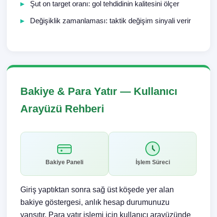
Şut on target oranı: gol tehdidinin kalitesini ölçer
Değişiklik zamanlaması: taktik değişim sinyali verir
Bakiye & Para Yatır — Kullanıcı
Arayüzü Rehberi
Bakiye Paneli
İşlem Süreci
Giriş yaptıktan sonra sağ üst köşede yer alan
bakiye göstergesi, anlık hesap durumunuzu
yansıtır. Para yatır işlemi için kullanıcı arayüzünde