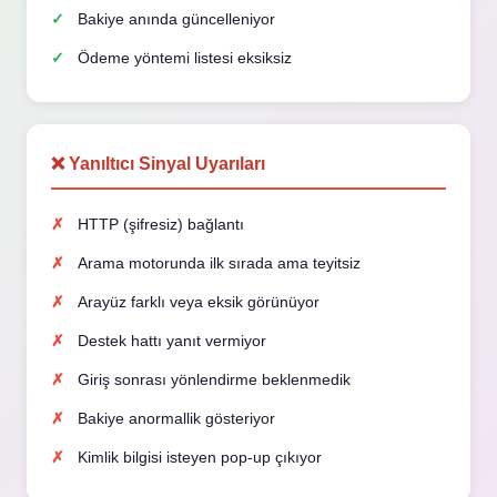
Bakiye anında güncelleniyor
Ödeme yöntemi listesi eksiksiz
❌ Yanıltıcı Sinyal Uyarıları
HTTP (şifresiz) bağlantı
Arama motorunda ilk sırada ama teyitsiz
Arayüz farklı veya eksik görünüyor
Destek hattı yanıt vermiyor
Giriş sonrası yönlendirme beklenmedik
Bakiye anormallik gösteriyor
Kimlik bilgisi isteyen pop-up çıkıyor