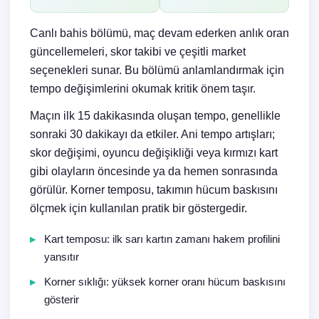
Canlı bahis bölümü, maç devam ederken anlık oran
güncellemeleri, skor takibi ve çeşitli market
seçenekleri sunar. Bu bölümü anlamlandırmak için
tempo değişimlerini okumak kritik önem taşır.
Maçın ilk 15 dakikasında oluşan tempo, genellikle
sonraki 30 dakikayı da etkiler. Ani tempo artışları;
skor değişimi, oyuncu değişikliği veya kırmızı kart
gibi olayların öncesinde ya da hemen sonrasında
görülür. Korner temposu, takımın hücum baskısını
ölçmek için kullanılan pratik bir göstergedir.
Kart temposu: ilk sarı kartın zamanı hakem profilini
yansıtır
Korner sıklığı: yüksek korner oranı hücum baskısını
gösterir