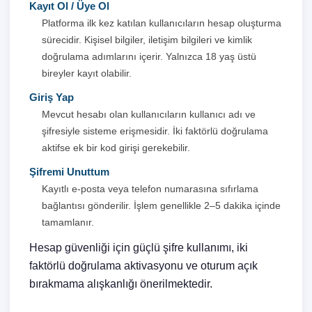
Kayıt Ol / Üye Ol
Platforma ilk kez katılan kullanıcıların hesap oluşturma
sürecidir. Kişisel bilgiler, iletişim bilgileri ve kimlik
doğrulama adımlarını içerir. Yalnızca 18 yaş üstü
bireyler kayıt olabilir.
Giriş Yap
Mevcut hesabı olan kullanıcıların kullanıcı adı ve
şifresiyle sisteme erişmesidir. İki faktörlü doğrulama
aktifse ek bir kod girişi gerekebilir.
Şifremi Unuttum
Kayıtlı e-posta veya telefon numarasına sıfırlama
bağlantısı gönderilir. İşlem genellikle 2–5 dakika içinde
tamamlanır.
Hesap güvenliği için güçlü şifre kullanımı, iki
faktörlü doğrulama aktivasyonu ve oturum açık
bırakmama alışkanlığı önerilmektedir.