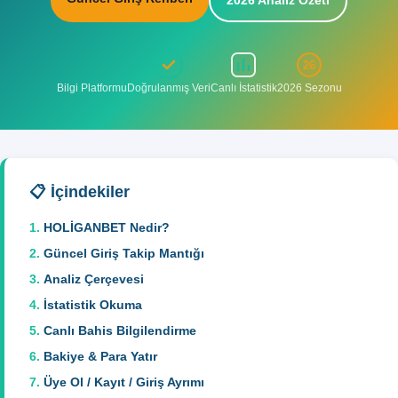
2026 Analiz Özeti
26
Bilgi Platformu
Doğrulanmış Veri
Canlı İstatistik
2026 Sezonu
📋 İçindekiler
HOLİGANBET Nedir?
Güncel Giriş Takip Mantığı
Analiz Çerçevesi
İstatistik Okuma
Canlı Bahis Bilgilendirme
Bakiye & Para Yatır
Üye Ol / Kayıt / Giriş Ayrımı