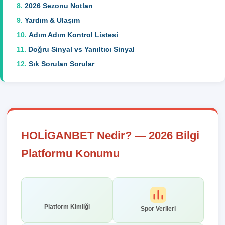
2026 Sezonu Notları
Yardım & Ulaşım
Adım Adım Kontrol Listesi
Doğru Sinyal vs Yanıltıcı Sinyal
Sık Sorulan Sorular
HOLİGANBET Nedir? — 2026 Bilgi
Platformu Konumu
Platform Kimliği
Spor Verileri