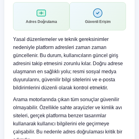
Adres Doğrulama
Güvenli Erişim
Yasal düzenlemeler ve teknik gereksinimler
nedeniyle platform adresleri zaman zaman
güncellenir. Bu durum, kullanıcıların güncel giriş
adresini takip etmesini zorunlu kılar. Doğru adrese
ulaşmanın en sağlıklı yolu; resmi sosyal medya
duyurularını, güvenilir bilgi sitelerini ve e-posta
bildirimlerini düzenli olarak kontrol etmektir.
Arama motorlarında çıkan tüm sonuçlar güvenilir
olmayabilir. Özellikle sahte arayüzler ve kimlik avı
siteleri, gerçek platforma benzer tasarımlar
kullanarak kullanıcı bilgilerini ele geçirmeye
çalışabilir. Bu nedenle adres doğrulaması kritik bir