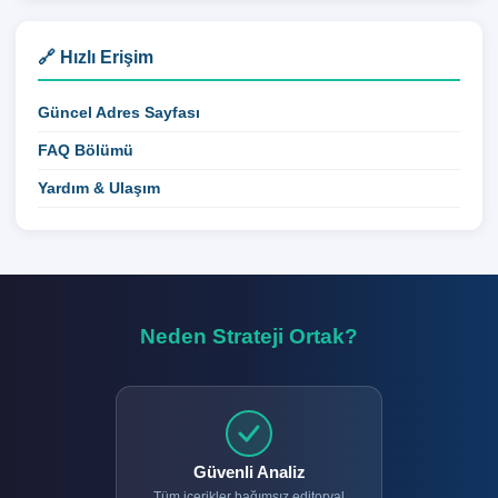
🔗 Hızlı Erişim
Güncel Adres Sayfası
FAQ Bölümü
Yardım & Ulaşım
Neden Strateji Ortak?
Güvenli Analiz
Tüm içerikler bağımsız editoryal