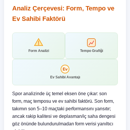
Analiz Çerçevesi: Form, Tempo ve
Ev Sahibi Faktörü
Form Analizi
Tempo Grafiği
Ev
Ev Sahibi Avantajı
Spor analizinde üç temel eksen öne çıkar: son
form, maç temposu ve ev sahibi faktörü. Son form,
takımın son 5–10 maçtaki performansını yansıtır;
ancak rakip kalitesi ve deplasman/iç saha dengesi
göz önünde bulundurulmadan form verisi yanıltıcı