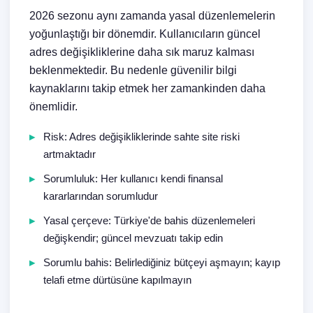
2026 sezonu aynı zamanda yasal düzenlemelerin
yoğunlaştığı bir dönemdir. Kullanıcıların güncel
adres değişikliklerine daha sık maruz kalması
beklenmektedir. Bu nedenle güvenilir bilgi
kaynaklarını takip etmek her zamankinden daha
önemlidir.
Risk: Adres değişikliklerinde sahte site riski
artmaktadır
Sorumluluk: Her kullanıcı kendi finansal
kararlarından sorumludur
Yasal çerçeve: Türkiye'de bahis düzenlemeleri
değişkendir; güncel mevzuatı takip edin
Sorumlu bahis: Belirlediğiniz bütçeyi aşmayın; kayıp
telafi etme dürtüsüne kapılmayın