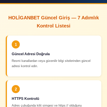
HOLİGANBET Güncel Giriş — 7 Adımlık
Kontrol Listesi
1
Güncel Adresi Doğrula
Resmi kanallardan veya güvenilir bilgi sitelerinden güncel
adresi kontrol edin.
2
HTTPS Kontrolü
Adres çubuğunda kilit simgesi ve https:// olduğunu