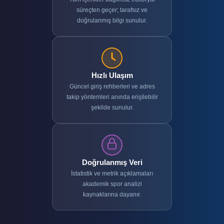
süreçten geçer; tarafsız ve
doğrulanmış bilgi sunulur.
Hızlı Ulaşım
Güncel giriş rehberleri ve adres
takip yöntemleri anında erişilebilir
şekilde sunulur.
Doğrulanmış Veri
İstatistik ve metrik açıklamaları
akademik spor analizi
kaynaklarına dayanır.