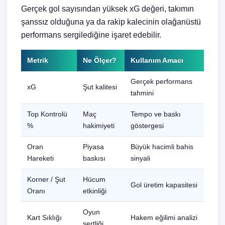
Gerçek gol sayısından yüksek xG değeri, takımın
şanssız olduğuna ya da rakip kalecinin olağanüstü
performans sergilediğine işaret edebilir.
Metrik
Ne Ölçer?
Kullanım Amacı
Gerçek performans
xG
Şut kalitesi
tahmini
Top Kontrolü
Maç
Tempo ve baskı
%
hakimiyeti
göstergesi
Oran
Piyasa
Büyük hacimli bahis
Hareketi
baskısı
sinyali
Korner / Şut
Hücum
Gol üretim kapasitesi
Oranı
etkinliği
Oyun
Kart Sıklığı
Hakem eğilimi analizi
sertliği