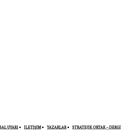
SAL UYARI
İLETIŞIM
YAZARLAR
STRATEJIK ORTAK – DERGI