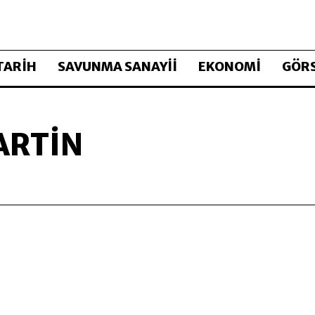
TARİH
SAVUNMA SANAYİİ
EKONOMİ
GÖRS
ARTIN