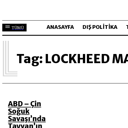
ANASAYFA
DIŞ POLİTİKA
TÜMÜ
L
Tag:
LOCKHEED M
ABD – Çin
Soğuk
Savaşı’nda
Tayvan’ın