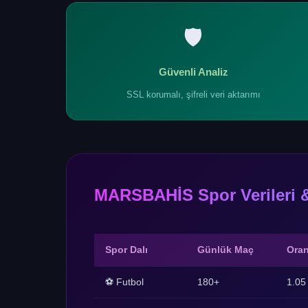
🛡️
Güvenli Analiz
SSL korumalı, şifreli veri aktarımı
MARSBAHİS Spor Verileri & 
Spor Dalı
Günlük Maç
Oran
⚽ Futbol
180+
1.05