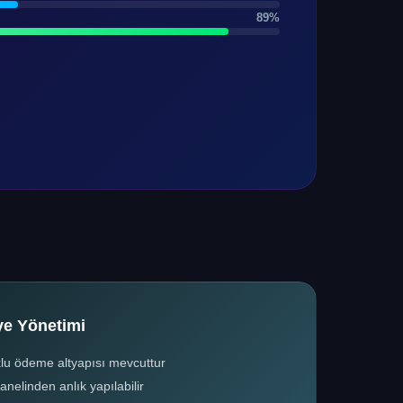
89%
ye Yönetimi
oklu ödeme altyapısı mevcuttur
elinden anlık yapılabilir