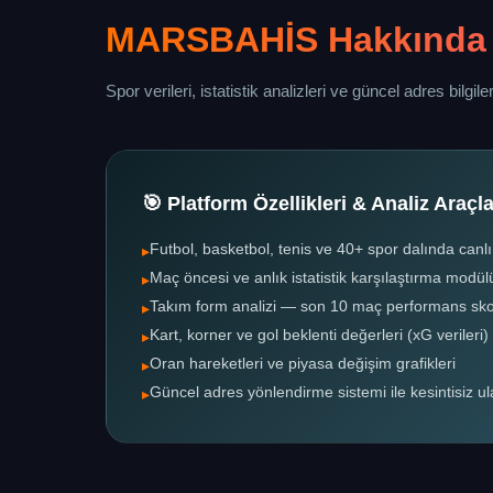
MARSBAHİS Hakkında K
Spor verileri, istatistik analizleri ve güncel adres bilgile
🎯 Platform Özellikleri & Analiz Araçla
Futbol, basketbol, tenis ve 40+ spor dalında canlı
Maç öncesi ve anlık istatistik karşılaştırma modül
Takım form analizi — son 10 maç performans sk
Kart, korner ve gol beklenti değerleri (xG verileri)
Oran hareketleri ve piyasa değişim grafikleri
Güncel adres yönlendirme sistemi ile kesintisiz u