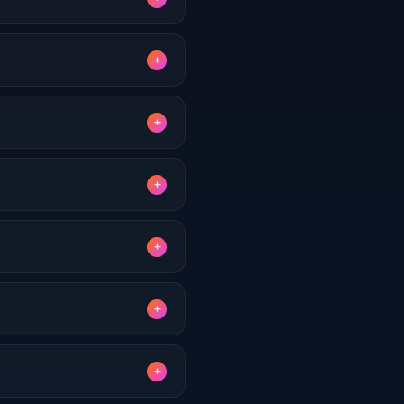
ebilir.
+
tadır.
+
ölümde görüntülenir.
+
 Oran güncellemeleri saniyeler
+
üzere tüm dallar
+
vuzları mevcuttur.
+