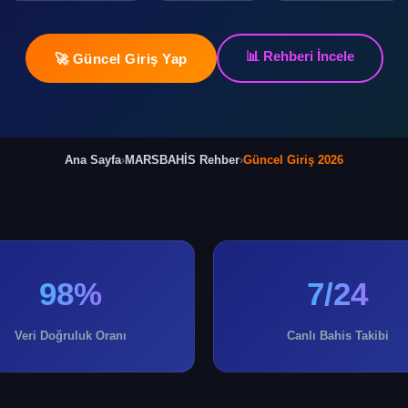
📊 Rehberi İncele
🚀 Güncel Giriş Yap
Ana Sayfa
›
MARSBAHİS Rehber
›
Güncel Giriş 2026
98%
7/24
Veri Doğruluk Oranı
Canlı Bahis Takibi