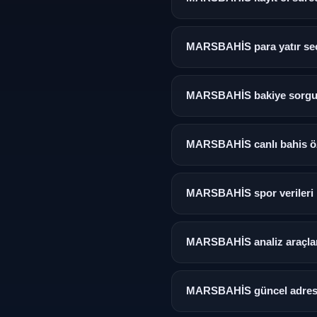
Kayıt ol işlemi ortalama 2-3 
MARSBAHİS para yatır seç
Para yatır işlemleri için ban
MARSBAHİS bakiye sorgula
Hesap panelinden bakiye bilgi
MARSBAHİS canlı bahis öze
Canlı bahis bölümünde 40'tan 
içinde yansıtılır.
MARSBAHİS spor verileri n
Spor verileri ve istatistik bö
kapsanmaktadır.
MARSBAHİS analiz araçları
Analiz araçları sezgisel aray
MARSBAHİS güncel adres de