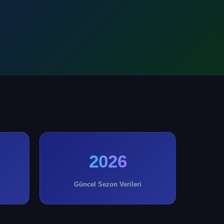
2026
Güncel Sezon Verileri