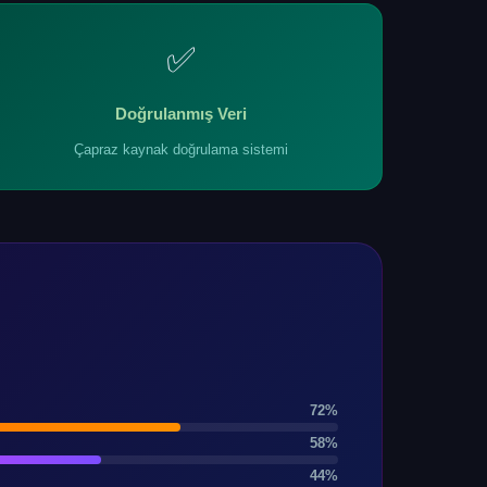
✅
Doğrulanmış Veri
Çapraz kaynak doğrulama sistemi
72%
58%
44%