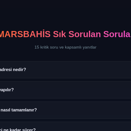
MARSBAHİS Sık Sorulan Sorula
15 kritik soru ve kapsamlı yanıtlar
dresi nedir?
i platformu üzerinden anlık olarak ulaşabilirsiniz. Adres değişikliklerin
apılır?
yap butonunu kullanarak hesabınıza erişebilirsiniz. Doğru URL kullanımı 
nasıl tamamlanır?
ıt sürecini başlatabilirsiniz. Doğrulama adımları tamamlandıktan sonra 
i ne kadar sürer?