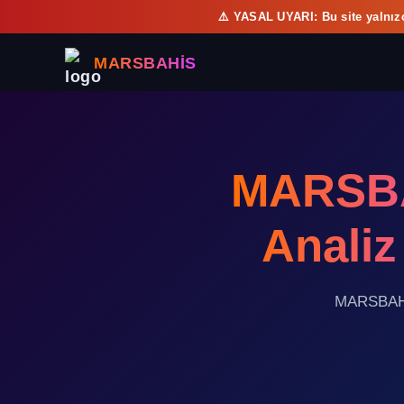
⚠️ YASAL UYARI: Bu site yalnızc
MARSBAHİS
MARSBA
Analiz
MARSBAHİS 