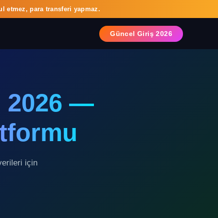
ul etmez, para transferi yapmaz.
Güncel Giriş 2026
 2026 —
atformu
rileri için