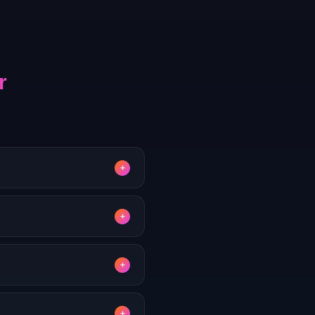
r
+
de yönlendirme sistemi
+
kesintisiz bağlantı için
+
hesabınız aktif hale gelir.
+