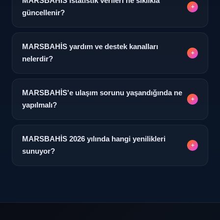
MARSBAHİS istatistik verileri ne sıklıkla
+
açıklanmaktadır.
güncellenir?
İstatistik verileri anlık güncellenmektedir. Doğrulanmış
veri kaynakları kullanılarak yüksek doğruluk oranı
MARSBAHİS yardım ve destek kanalları
+
sağlanmaktadır.
nelerdir?
Yardım bölümünden canlı destek, e-posta ve SSS
kanallarına ulaşım sağlanabilmektedir. 7/24 destek
MARSBAHİS'e ulaşım sorunu yaşandığında ne
+
hizmeti mevcuttur.
yapılmalı?
Ulaşım sorunu yaşandığında öncelikle güncel adres
bölümü kontrol edilmeli, ardından yardım kanallarına
MARSBAHİS 2026 yılında hangi yenilikleri
+
başvurulmalıdır.
sunuyor?
2026 yılında geliştirilmiş analiz araçları, genişletilmiş
spor verileri ve yenilenen canlı bahis arayüzü kullanıcı
deneyimini üst seviyeye taşımaktadır.