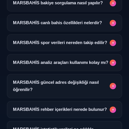
cüzdan dahil çoklu ödeme yöntemi sunulmaktadır.
MARSBAHİS bakiye sorgulama nasıl yapılır?
+
Hesap panelinden bakiye bilgilerinize anlık
ulaşabilirsiniz. Bakiye geçmişi ve işlem detayları da bu
MARSBAHİS canlı bahis özellikleri nelerdir?
+
bölümde görüntülenir.
Canlı bahis bölümünde 40'tan fazla spor dalında anlık
oranlar ve maç içi istatistikler sunulmaktadır. Oran
MARSBAHİS spor verileri nereden takip edilir?
+
güncellemeleri saniyeler içinde yansıtılır.
Spor verileri ve istatistik bölümünden anlık veriler
izlenebilir. Futbol, basketbol ve tenis başta olmak üzere
MARSBAHİS analiz araçları kullanımı kolay mı?
+
tüm dallar kapsanmaktadır.
Analiz araçları sezgisel arayüzüyle kolayca kullanılabilir.
Rehber bölümünde adım adım kullanım kılavuzları
MARSBAHİS güncel adres değişikliği nasıl
+
mevcuttur.
öğrenilir?
Bu bilgi platformunu düzenli takip ederek güncel adres
bilgisine her zaman ulaşabilirsiniz. Bildirim sistemi de
MARSBAHİS rehber içerikleri nerede bulunur?
+
mevcuttur.
Rehber bölümünde tüm kullanım kılavuzları, giriş yap
adımları ve platform özellikleri detaylı şekilde