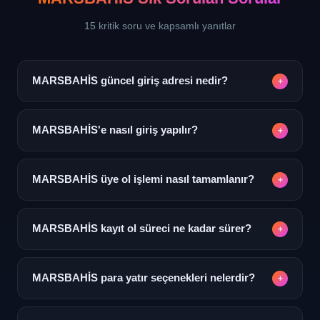
15 kritik soru ve kapsamlı yanıtlar
MARSBAHİS güncel giriş adresi nedir?
+
Güncel adres bilgisine bu bilgi platformu üzerinden anlık
olarak ulaşabilirsiniz. Adres değişikliklerinde yönlendirme
MARSBAHİS'e nasıl giriş yapılır?
+
sistemi otomatik devreye girer.
Güncel adres üzerinden giriş yap butonunu kullanarak
hesabınıza erişebilirsiniz. Doğru URL kullanımı kesintisiz
MARSBAHİS üye ol işlemi nasıl tamamlanır?
+
bağlantı için önemlidir.
Üye ol formunu doldurarak kayıt sürecini
başlatabilirsiniz. Doğrulama adımları tamamlandıktan
MARSBAHİS kayıt ol süreci ne kadar sürer?
+
sonra hesabınız aktif hale gelir.
Kayıt ol işlemi ortalama 2-3 dakika içinde
tamamlanmaktadır. Kimlik doğrulama adımı ek süre
MARSBAHİS para yatır seçenekleri nelerdir?
+
gerektirebilir.
Para yatır işlemleri için banka havalesi, kredi kartı ve e-