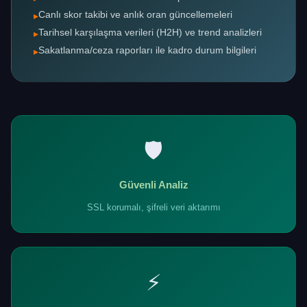
Canlı skor takibi ve anlık oran güncellemeleri
Tarihsel karşılaşma verileri (H2H) ve trend analizleri
Sakatlanma/ceza raporları ile kadro durum bilgileri
🛡️
Güvenli Analiz
SSL korumalı, şifreli veri aktarımı
⚡