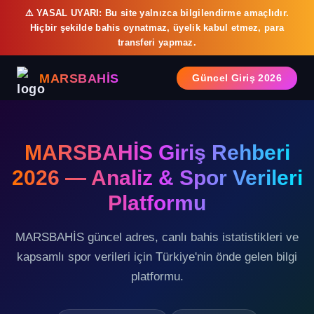
⚠️ YASAL UYARI: Bu site yalnızca bilgilendirme amaçlıdır.
Hiçbir şekilde bahis oynatmaz, üyelik kabul etmez, para
transferi yapmaz.
MARSBAHİS
Güncel Giriş 2026
MARSBAHİS Giriş Rehberi
2026 — Analiz & Spor Verileri
Platformu
MARSBAHİS güncel adres, canlı bahis istatistikleri ve
kapsamlı spor verileri için Türkiye'nin önde gelen bilgi
platformu.