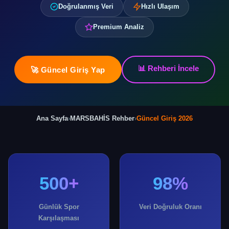
Doğrulanmış Veri
Hızlı Ulaşım
Premium Analiz
📊 Rehberi İncele
🚀 Güncel Giriş Yap
Ana Sayfa
›
MARSBAHİS Rehber
›
Güncel Giriş 2026
500+
98%
Günlük Spor
Veri Doğruluk Oranı
Karşılaşması