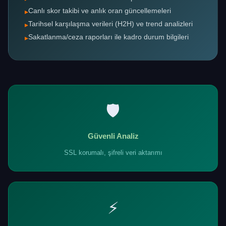
Canlı skor takibi ve anlık oran güncellemeleri
Tarihsel karşılaşma verileri (H2H) ve trend analizleri
Sakatlanma/ceza raporları ile kadro durum bilgileri
🛡️
Güvenli Analiz
SSL korumalı, şifreli veri aktarımı
⚡