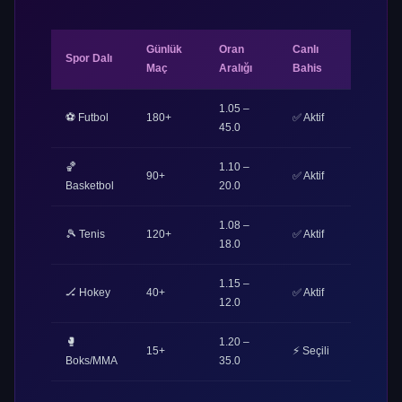
Günlük
Oran
Canlı
Spor Dalı
Maç
Aralığı
Bahis
1.05 –
⚽ Futbol
180+
✅ Aktif
45.0
🏀
1.10 –
90+
✅ Aktif
Basketbol
20.0
1.08 –
🎾 Tenis
120+
✅ Aktif
18.0
1.15 –
🏒 Hokey
40+
✅ Aktif
12.0
🥊
1.20 –
15+
⚡ Seçili
Boks/MMA
35.0