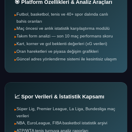
🎯 Platform Özellikleri & Analiz Araçları
Futbol, basketbol, tenis ve 40+ spor dalında canlı
bahis oranları
Maç öncesi ve anlık istatistik karşılaştırma modülü
Takım form analizi — son 10 maç performans skoru
Kart, korner ve gol beklenti değerleri (xG verileri)
Oran hareketleri ve piyasa değişim grafikleri
Güncel adres yönlendirme sistemi ile kesintisiz ulaşım
📈 Spor Verileri & İstatistik Kapsamı
Süper Lig, Premier League, La Liga, Bundesliga maç
verileri
NBA, EuroLeague, FIBA basketbol istatistik arşivi
ATP/WTA tenis turnuva analiz raporları