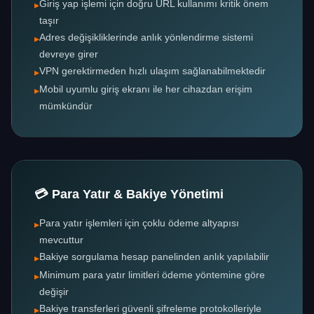
Giriş yap işlemi için doğru URL kullanımı kritik önem
taşır
Adres değişikliklerinde anlık yönlendirme sistemi
devreye girer
VPN gerektirmeden hızlı ulaşım sağlanabilmektedir
Mobil uyumlu giriş ekranı ile her cihazdan erişim
mümkündür
💳 Para Yatır & Bakiye Yönetimi
Para yatır işlemleri için çoklu ödeme altyapısı
mevcuttur
Bakiye sorgulama hesap panelinden anlık yapılabilir
Minimum para yatır limitleri ödeme yöntemine göre
değişir
Bakiye transferleri güvenli şifreleme protokolleriyle