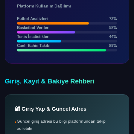
Platform Kullanım Dağılımı
Futbol Analizleri
72%
Basketbol Verileri
58%
Tenis İstatistikleri
44%
Canlı Bahis Takibi
89%
Giriş, Kayıt & Bakiye Rehberi
🔐 Giriş Yap & Güncel Adres
Güncel giriş adresi bu bilgi platformundan takip
edilebilir