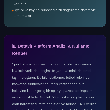
korunur
Üye ol ve kayıt ol süreçleri hızlı doğrulama sistemiyle
tamamlanır
📊 Detaylı Platform Analizi & Kullanıcı
Rehberi
Spor bahisleri dünyasında doğru analiz ve güvenilir
istatistik verilerine erişim, başarılı tahminlerin temel
taşını oluşturur. Bu bilgi platformu; futbol liglerinden
basketbol turnuvalarına, tenis kortlarından buz
hokeyine kadar geniş bir spor yelpazesinde kapsamlı
veri sunmaktadır. Günlük 500'ü aşkın karşılaşma için
oran hareketleri, form analizleri ve tarihsel H2H verileri