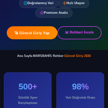
Doğrulanmış Veri
Hızlı Ulaşım
Premium Analiz
📊 Rehberi İncele
🚀 Güncel Giriş Yap
Ana Sayfa
›
MARSBAHİS Rehber
›
Güncel Giriş 2026
500+
98%
Günlük Spor
Veri Doğruluk Oranı
Karşılaşması