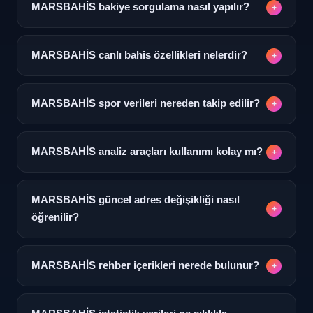
cüzdan dahil çoklu ödeme yöntemi sunulmaktadır.
MARSBAHİS bakiye sorgulama nasıl yapılır?
+
Hesap panelinden bakiye bilgilerinize anlık
ulaşabilirsiniz. Bakiye geçmişi ve işlem detayları da bu
MARSBAHİS canlı bahis özellikleri nelerdir?
+
bölümde görüntülenir.
Canlı bahis bölümünde 40'tan fazla spor dalında anlık
oranlar ve maç içi istatistikler sunulmaktadır. Oran
MARSBAHİS spor verileri nereden takip edilir?
+
güncellemeleri saniyeler içinde yansıtılır.
Spor verileri ve istatistik bölümünden anlık veriler
izlenebilir. Futbol, basketbol ve tenis başta olmak üzere
MARSBAHİS analiz araçları kullanımı kolay mı?
+
tüm dallar kapsanmaktadır.
Analiz araçları sezgisel arayüzüyle kolayca kullanılabilir.
Rehber bölümünde adım adım kullanım kılavuzları
MARSBAHİS güncel adres değişikliği nasıl
+
mevcuttur.
öğrenilir?
Bu bilgi platformunu düzenli takip ederek güncel adres
bilgisine her zaman ulaşabilirsiniz. Bildirim sistemi de
MARSBAHİS rehber içerikleri nerede bulunur?
+
mevcuttur.
Rehber bölümünde tüm kullanım kılavuzları, giriş yap
adımları ve platform özellikleri detaylı şekilde