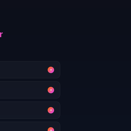
r
+
de yönlendirme sistemi
+
kesintisiz bağlantı için
+
hesabınız aktif hale gelir.
+