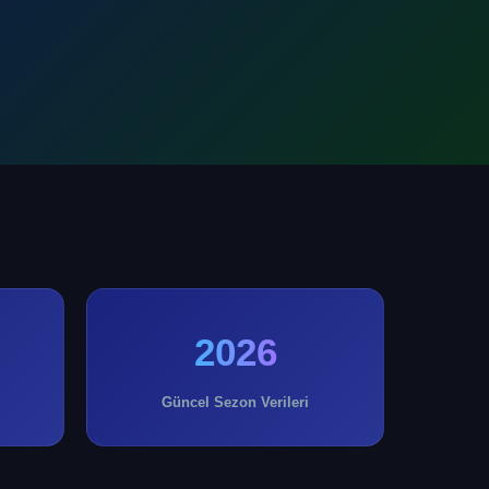
2026
Güncel Sezon Verileri