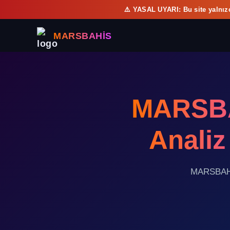
⚠️ YASAL UYARI: Bu site yalnızc
MARSBAHİS
MARSBA
Analiz
MARSBAHİS 