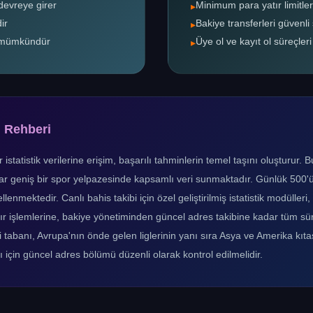
devreye girer
Minimum para yatır limitle
ir
Bakiye transferleri güvenli
im mümkündür
Üye ol ve kayıt ol süreçler
ı Rehberi
statistik verilerine erişim, başarılı tahminlerin temel taşını oluşturur. B
ar geniş bir spor yelpazesinde kapsamlı veri sunmaktadır. Günlük 500'ü
llenmektedir. Canlı bahis takibi için özel geliştirilmiş istatistik modülleri
atır işlemlerine, bakiye yönetiminden güncel adres takibine kadar tüm s
veri tabanı, Avrupa'nın önde gelen liglerinin yanı sıra Asya ve Amerika k
ı için güncel adres bölümü düzenli olarak kontrol edilmelidir.