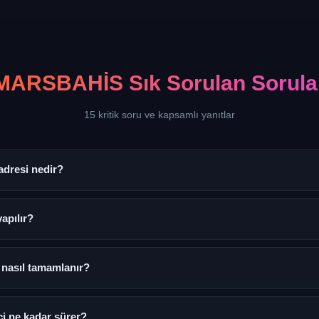
MARSBAHİS Sık Sorulan Sorula
15 kritik soru ve kapsamlı yanıtlar
dresi nedir?
i platformu üzerinden anlık olarak ulaşabilirsiniz. Adres değişikliklerin
apılır?
yap butonunu kullanarak hesabınıza erişebilirsiniz. Doğru URL kullanımı 
nasıl tamamlanır?
ıt sürecini başlatabilirsiniz. Doğrulama adımları tamamlandıktan sonra 
i ne kadar sürer?