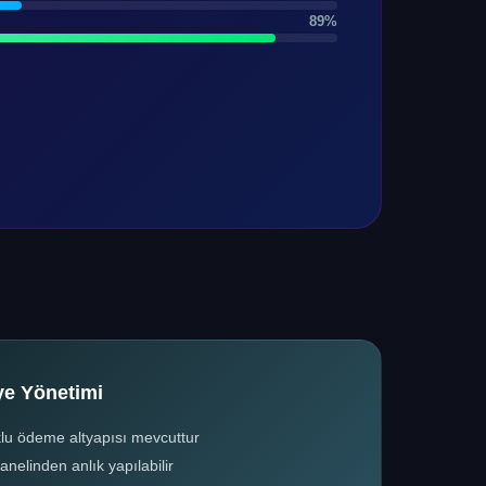
89%
ye Yönetimi
oklu ödeme altyapısı mevcuttur
elinden anlık yapılabilir