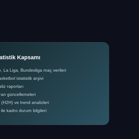
tatistik Kapsamı
 La Liga, Bundesliga maç verileri
etbol istatistik arşivi
iz raporları
oran güncellemeleri
i (H2H) ve trend analizleri
ile kadro durum bilgileri