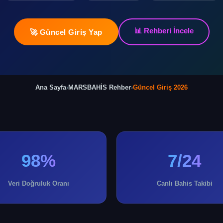
📊 Rehberi İncele
🚀 Güncel Giriş Yap
Ana Sayfa
›
MARSBAHİS Rehber
›
Güncel Giriş 2026
98%
7/24
Veri Doğruluk Oranı
Canlı Bahis Takibi