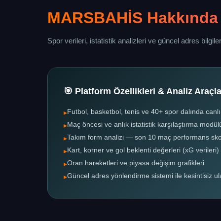
MARSBAHİS Hakkında K
Spor verileri, istatistik analizleri ve güncel adres bilgile
🎯 Platform Özellikleri & Analiz Araçla
Futbol, basketbol, tenis ve 40+ spor dalında canlı
Maç öncesi ve anlık istatistik karşılaştırma modül
Takım form analizi — son 10 maç performans sk
Kart, korner ve gol beklenti değerleri (xG verileri)
Oran hareketleri ve piyasa değişim grafikleri
Güncel adres yönlendirme sistemi ile kesintisiz u