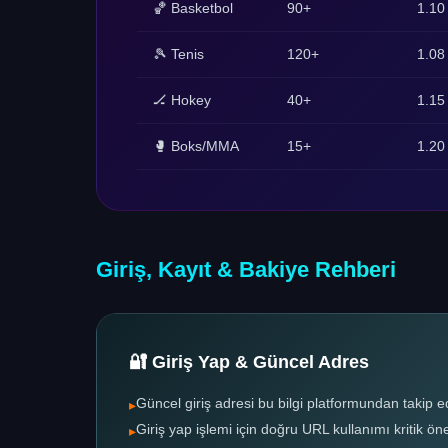
🏀 Basketbol
90+
1.10
🎾 Tenis
120+
1.08
🏒 Hokey
40+
1.15
🥊 Boks/MMA
15+
1.20
Giriş, Kayıt & Bakiye Rehberi
🔐 Giriş Yap & Güncel Adres
Güncel giriş adresi bu bilgi platformundan takip edi
Giriş yap işlemi için doğru URL kullanımı kritik ön