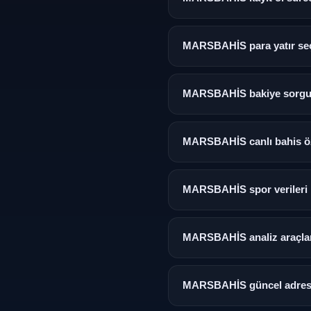
Kayıt ol işlemi ortalama 2-3 
MARSBAHİS para yatır seç
Para yatır işlemleri için ban
MARSBAHİS bakiye sorgula
Hesap panelinden bakiye bilgi
MARSBAHİS canlı bahis öze
Canlı bahis bölümünde 40'tan 
içinde yansıtılır.
MARSBAHİS spor verileri n
Spor verileri ve istatistik bö
kapsanmaktadır.
MARSBAHİS analiz araçları
Analiz araçları sezgisel aray
MARSBAHİS güncel adres de