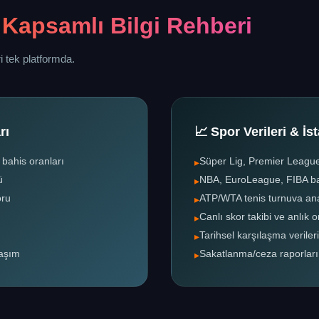
apsamlı Bilgi Rehberi
ri tek platformda.
rı
📈 Spor Verileri & İs
 bahis oranları
Süper Lig, Premier League,
ü
NBA, EuroLeague, FIBA bask
oru
ATP/WTA tenis turnuva anal
Canlı skor takibi ve anlık 
Tarihsel karşılaşma veriler
laşım
Sakatlanma/ceza raporları 