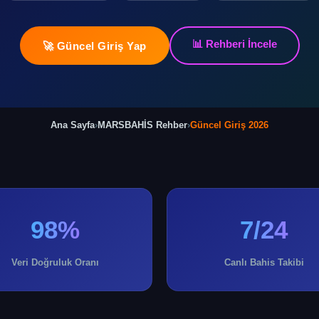
📊 Rehberi İncele
🚀 Güncel Giriş Yap
Ana Sayfa
›
MARSBAHİS Rehber
›
Güncel Giriş 2026
98%
7/24
Veri Doğruluk Oranı
Canlı Bahis Takibi