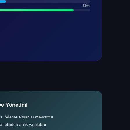
89%
ye Yönetimi
oklu ödeme altyapısı mevcuttur
elinden anlık yapılabilir