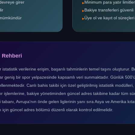
devreye girer
Minimum para yatır limitle
ir
Bakiye transferleri güvenli
im mümkündür
Üye ol ve kayıt ol süreçler
ı Rehberi
statistik verilerine erişim, başarılı tahminlerin temel taşını oluşturur. B
ar geniş bir spor yelpazesinde kapsamlı veri sunmaktadır. Günlük 500'ü
llenmektedir. Canlı bahis takibi için özel geliştirilmiş istatistik modülleri
atır işlemlerine, bakiye yönetiminden güncel adres takibine kadar tüm s
veri tabanı, Avrupa'nın önde gelen liglerinin yanı sıra Asya ve Amerika k
ı için güncel adres bölümü düzenli olarak kontrol edilmelidir.