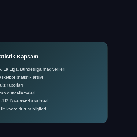
tatistik Kapsamı
 La Liga, Bundesliga maç verileri
etbol istatistik arşivi
iz raporları
oran güncellemeleri
i (H2H) ve trend analizleri
ile kadro durum bilgileri