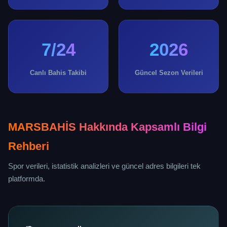
7/24
2026
Canlı Bahis Takibi
Güncel Sezon Verileri
MARSBAHİS Hakkında Kapsamlı Bilgi
Rehberi
Spor verileri, istatistik analizleri ve güncel adres bilgileri tek
platformda.