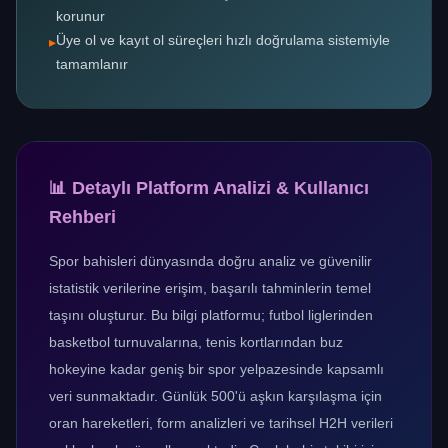
korunur
Üye ol ve kayıt ol süreçleri hızlı doğrulama sistemiyle
tamamlanır
📊 Detaylı Platform Analizi & Kullanıcı
Rehberi
Spor bahisleri dünyasında doğru analiz ve güvenilir
istatistik verilerine erişim, başarılı tahminlerin temel
taşını oluşturur. Bu bilgi platformu; futbol liglerinden
basketbol turnuvalarına, tenis kortlarından buz
hokeyine kadar geniş bir spor yelpazesinde kapsamlı
veri sunmaktadır. Günlük 500'ü aşkın karşılaşma için
oran hareketleri, form analizleri ve tarihsel H2H verileri