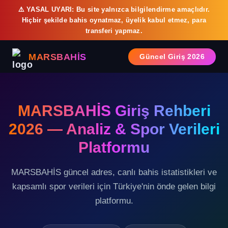
⚠️ YASAL UYARI: Bu site yalnızca bilgilendirme amaçlıdır.
Hiçbir şekilde bahis oynatmaz, üyelik kabul etmez, para
transferi yapmaz.
MARSBAHİS
Güncel Giriş 2026
MARSBAHİS Giriş Rehberi
2026 — Analiz & Spor Verileri
Platformu
MARSBAHİS güncel adres, canlı bahis istatistikleri ve
kapsamlı spor verileri için Türkiye'nin önde gelen bilgi
platformu.