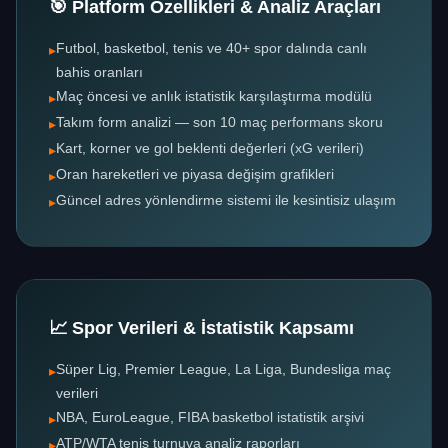
🎯 Platform Özellikleri & Analiz Araçları
Futbol, basketbol, tenis ve 40+ spor dalında canlı
bahis oranları
Maç öncesi ve anlık istatistik karşılaştırma modülü
Takım form analizi — son 10 maç performans skoru
Kart, korner ve gol beklenti değerleri (xG verileri)
Oran hareketleri ve piyasa değişim grafikleri
Güncel adres yönlendirme sistemi ile kesintisiz ulaşım
📈 Spor Verileri & İstatistik Kapsamı
Süper Lig, Premier League, La Liga, Bundesliga maç
verileri
NBA, EuroLeague, FIBA basketbol istatistik arşivi
ATP/WTA tenis turnuva analiz raporları