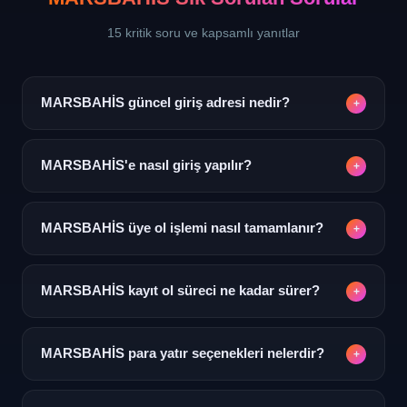
15 kritik soru ve kapsamlı yanıtlar
MARSBAHİS güncel giriş adresi nedir?
+
Güncel adres bilgisine bu bilgi platformu üzerinden anlık
olarak ulaşabilirsiniz. Adres değişikliklerinde yönlendirme
MARSBAHİS'e nasıl giriş yapılır?
+
sistemi otomatik devreye girer.
Güncel adres üzerinden giriş yap butonunu kullanarak
hesabınıza erişebilirsiniz. Doğru URL kullanımı kesintisiz
MARSBAHİS üye ol işlemi nasıl tamamlanır?
+
bağlantı için önemlidir.
Üye ol formunu doldurarak kayıt sürecini
başlatabilirsiniz. Doğrulama adımları tamamlandıktan
MARSBAHİS kayıt ol süreci ne kadar sürer?
+
sonra hesabınız aktif hale gelir.
Kayıt ol işlemi ortalama 2-3 dakika içinde
tamamlanmaktadır. Kimlik doğrulama adımı ek süre
MARSBAHİS para yatır seçenekleri nelerdir?
+
gerektirebilir.
Para yatır işlemleri için banka havalesi, kredi kartı ve e-