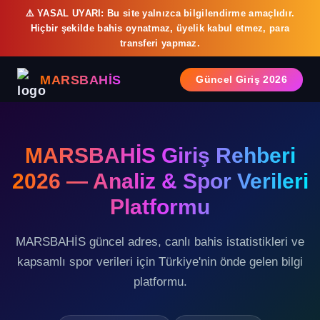
⚠️ YASAL UYARI: Bu site yalnızca bilgilendirme amaçlıdır.
Hiçbir şekilde bahis oynatmaz, üyelik kabul etmez, para
transferi yapmaz.
MARSBAHİS
Güncel Giriş 2026
MARSBAHİS Giriş Rehberi
2026 — Analiz & Spor Verileri
Platformu
MARSBAHİS güncel adres, canlı bahis istatistikleri ve
kapsamlı spor verileri için Türkiye'nin önde gelen bilgi
platformu.