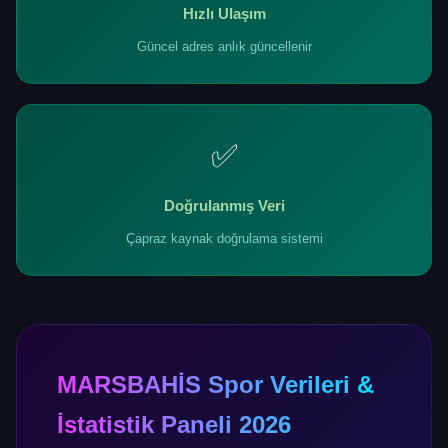
Hızlı Ulaşım
Güncel adres anlık güncellenir
✅
Doğrulanmış Veri
Çapraz kaynak doğrulama sistemi
MARSBAHİS Spor Verileri &
İstatistik Paneli 2026