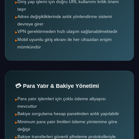
Giriş yap işlemi için doğru URL kullanımı kritik önem
taşır
Adres değişikliklerinde anlık yönlendirme sistemi
devreye girer
VPN gerektirmeden hızlı ulaşım sağlanabilmektedir
Mobil uyumlu giriş ekranı ile her cihazdan erişim
mümkündür
💳 Para Yatır & Bakiye Yönetimi
Para yatır işlemleri için çoklu ödeme altyapısı
mevcuttur
Bakiye sorgulama hesap panelinden anlık yapılabilir
Minimum para yatır limitleri ödeme yöntemine göre
değişir
Bakiye transferleri güvenli şifreleme protokolleriyle