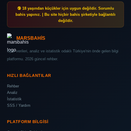
🔞 18 yaşından küçükler için uygun değildir. Sorumlu
bahis yapınız. | Bu site hiçbir bahis şirketiyle bağlantılı
değildir.
MARSBAHİS
Spor verileri, analiz ve istatistik odaklı Türkiye'nin önde gelen bilgi
platformu. 2026 güncel rehber.
HIZLI BAĞLANTILAR
Rehber
Analiz
İstatistik
SSS / Yardım
PLATFORM BILGISI