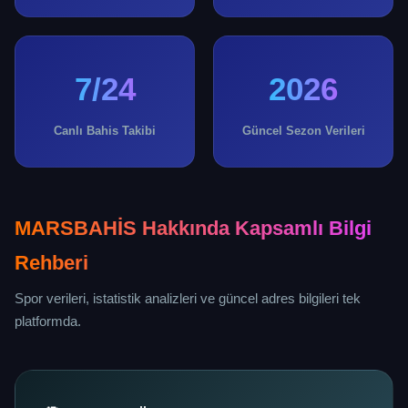
7/24
2026
Canlı Bahis Takibi
Güncel Sezon Verileri
MARSBAHİS Hakkında Kapsamlı Bilgi
Rehberi
Spor verileri, istatistik analizleri ve güncel adres bilgileri tek
platformda.