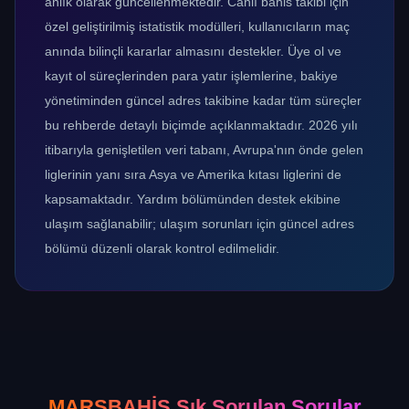
anlık olarak güncellenmektedir. Canlı bahis takibi için
özel geliştirilmiş istatistik modülleri, kullanıcıların maç
anında bilinçli kararlar almasını destekler. Üye ol ve
kayıt ol süreçlerinden para yatır işlemlerine, bakiye
yönetiminden güncel adres takibine kadar tüm süreçler
bu rehberde detaylı biçimde açıklanmaktadır. 2026 yılı
itibarıyla genişletilen veri tabanı, Avrupa'nın önde gelen
liglerinin yanı sıra Asya ve Amerika kıtası liglerini de
kapsamaktadır. Yardım bölümünden destek ekibine
ulaşım sağlanabilir; ulaşım sorunları için güncel adres
bölümü düzenli olarak kontrol edilmelidir.
MARSBAHİS Sık Sorulan Sorular