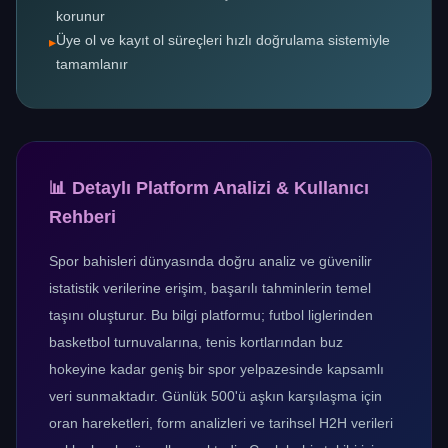
korunur
Üye ol ve kayıt ol süreçleri hızlı doğrulama sistemiyle
tamamlanır
📊 Detaylı Platform Analizi & Kullanıcı
Rehberi
Spor bahisleri dünyasında doğru analiz ve güvenilir
istatistik verilerine erişim, başarılı tahminlerin temel
taşını oluşturur. Bu bilgi platformu; futbol liglerinden
basketbol turnuvalarına, tenis kortlarından buz
hokeyine kadar geniş bir spor yelpazesinde kapsamlı
veri sunmaktadır. Günlük 500'ü aşkın karşılaşma için
oran hareketleri, form analizleri ve tarihsel H2H verileri