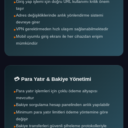
Giriş yap işlemi için doğru URL kullanımı kritik önem
taşır
Adres değişikliklerinde anlık yönlendirme sistemi
devreye girer
VPN gerektirmeden hızlı ulaşım sağlanabilmektedir
Mobil uyumlu giriş ekranı ile her cihazdan erişim
mümkündür
💳 Para Yatır & Bakiye Yönetimi
Para yatır işlemleri için çoklu ödeme altyapısı
mevcuttur
Bakiye sorgulama hesap panelinden anlık yapılabilir
Minimum para yatır limitleri ödeme yöntemine göre
değişir
Bakiye transferleri güvenli şifreleme protokolleriyle