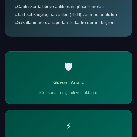
Canlı skor takibi ve anlık oran güncellemeleri
Tarihsel karşılaşma verileri (H2H) ve trend analizleri
Sakatlanma/ceza raporları ile kadro durum bilgileri
🛡️
Güvenli Analiz
SSL korumalı, şifreli veri aktarımı
⚡