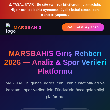
⚠️ YASAL UYARI: Bu site yalnızca bilgilendirme amaçlıdır.
Hiçbir şekilde bahis oynatmaz, üyelik kabul etmez, para
transferi yapmaz.
MARSBAHİS
Güncel Giriş 2026
MARSBAHİS Giriş Rehberi
2026 — Analiz & Spor Verileri
Platformu
MARSBAHİS güncel adres, canlı bahis istatistikleri ve
kapsamlı spor verileri için Türkiye'nin önde gelen bilgi
platformu.