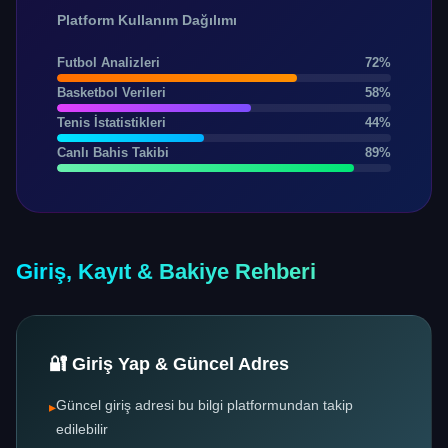
Platform Kullanım Dağılımı
Futbol Analizleri
72%
Basketbol Verileri
58%
Tenis İstatistikleri
44%
Canlı Bahis Takibi
89%
Giriş, Kayıt & Bakiye Rehberi
🔐 Giriş Yap & Güncel Adres
Güncel giriş adresi bu bilgi platformundan takip
edilebilir