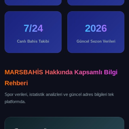
7/24
2026
Canlı Bahis Takibi
Güncel Sezon Verileri
MARSBAHİS Hakkında Kapsamlı Bilgi
Rehberi
Spor verileri, istatistik analizleri ve güncel adres bilgileri tek
platformda.