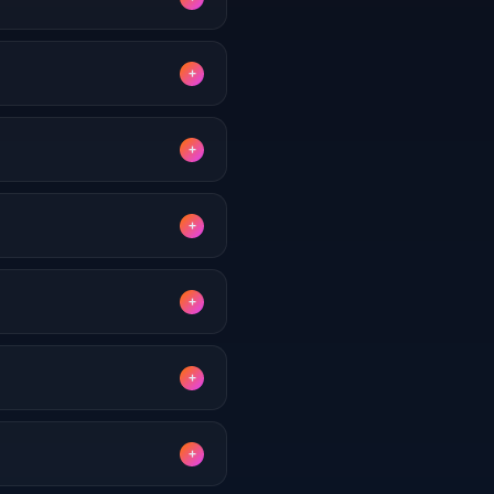
ebilir.
+
tadır.
+
ölümde görüntülenir.
+
 Oran güncellemeleri saniyeler
+
üzere tüm dallar
+
vuzları mevcuttur.
+