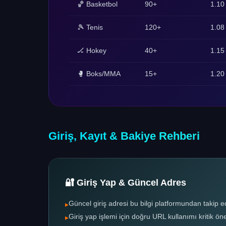
🏀 Basketbol
90+
1.10
🎾 Tenis
120+
1.08
🏒 Hokey
40+
1.15
🥊 Boks/MMA
15+
1.20
Giriş, Kayıt & Bakiye Rehberi
🔐 Giriş Yap & Güncel Adres
Güncel giriş adresi bu bilgi platformundan takip edi
Giriş yap işlemi için doğru URL kullanımı kritik ön