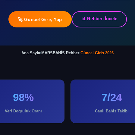
📊 Rehberi İncele
🚀 Güncel Giriş Yap
Ana Sayfa
›
MARSBAHİS Rehber
›
Güncel Giriş 2026
98%
7/24
Veri Doğruluk Oranı
Canlı Bahis Takibi