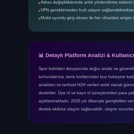
Adres değişikliklerinde anlık yönlendirme sistemi 
VPN gerektirmeden hızlı ulaşım sağlanabilmekted
Mobil uyumlu giriş ekranı ile her cihazdan eriş
📊 Detaylı Platform Analizi & Kullanıc
Spor bahisleri dünyasında doğru analiz ve güvenilir i
turnuvalarına, tenis kortlarından buz hokeyine kad
analizleri ve tarihsel H2H verileri anlık olarak günce
destekler. Üye ol ve kayıt ol süreçlerinden para y
açıklanmaktadır. 2026 yılı itibarıyla genişletilen 
destek ekibine ulaşım sağlanabilir; ulaşım sorunlar