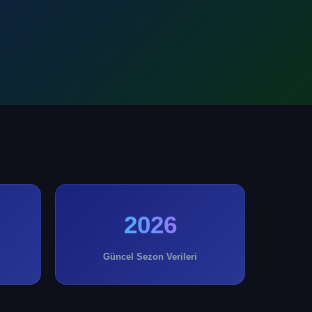
2026
Güncel Sezon Verileri