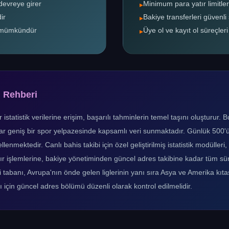
devreye girer
Minimum para yatır limitle
ir
Bakiye transferleri güvenli
im mümkündür
Üye ol ve kayıt ol süreçler
ı Rehberi
statistik verilerine erişim, başarılı tahminlerin temel taşını oluşturur. B
ar geniş bir spor yelpazesinde kapsamlı veri sunmaktadır. Günlük 500'ü
llenmektedir. Canlı bahis takibi için özel geliştirilmiş istatistik modülleri
atır işlemlerine, bakiye yönetiminden güncel adres takibine kadar tüm s
veri tabanı, Avrupa'nın önde gelen liglerinin yanı sıra Asya ve Amerika k
ı için güncel adres bölümü düzenli olarak kontrol edilmelidir.