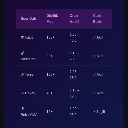
Günlük
Oran
Canlı
Spor Dalı
Maç
Aralığı
Bahis
1.05 –
⚽ Futbol
180+
✅ Aktif
45.0
🏀
1.10 –
90+
✅ Aktif
Basketbol
20.0
1.08 –
🎾 Tenis
120+
✅ Aktif
18.0
1.15 –
🏒 Hokey
40+
✅ Aktif
12.0
🥊
1.20 –
15+
⚡ Seçili
Boks/MMA
35.0