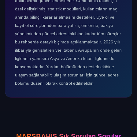
anlık olarak güncellenmektedir. Canlı bahis takibi için
özel geliştirilmiş istatistik modülleri, kullanıcıların maç
anında bilinçli kararlar almasını destekler. Üye ol ve
kayıt ol süreçlerinden para yatır işlemlerine, bakiye
yönetiminden güncel adres takibine kadar tüm süreçler
bu rehberde detaylı biçimde açıklanmaktadır. 2026 yılı
itibarıyla genişletilen veri tabanı, Avrupa'nın önde gelen
liglerinin yanı sıra Asya ve Amerika kıtası liglerini de
kapsamaktadır. Yardım bölümünden destek ekibine
ulaşım sağlanabilir; ulaşım sorunları için güncel adres
bölümü düzenli olarak kontrol edilmelidir.
MARSBAHİS Sık Sorulan Sorular