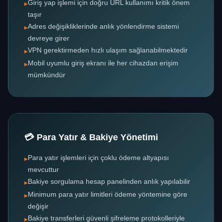
Giriş yap işlemi için doğru URL kullanımı kritik önem
taşır
Adres değişikliklerinde anlık yönlendirme sistemi
devreye girer
VPN gerektirmeden hızlı ulaşım sağlanabilmektedir
Mobil uyumlu giriş ekranı ile her cihazdan erişim
mümkündür
💳 Para Yatır & Bakiye Yönetimi
Para yatır işlemleri için çoklu ödeme altyapısı
mevcuttur
Bakiye sorgulama hesap panelinden anlık yapılabilir
Minimum para yatır limitleri ödeme yöntemine göre
değişir
Bakiye transferleri güvenli şifreleme protokolleriyle