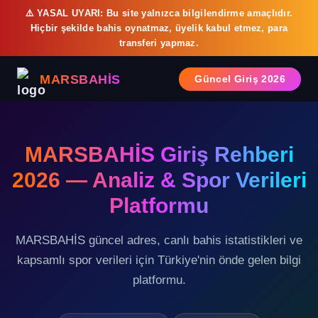
⚠️ YASAL UYARI: Bu site yalnızca bilgilendirme amaçlıdır.
Hiçbir şekilde bahis oynatmaz, üyelik kabul etmez, para
transferi yapmaz.
MARSBAHİS
Güncel Giriş 2026
MARSBAHİS Giriş Rehberi
2026 — Analiz & Spor Verileri
Platformu
MARSBAHİS güncel adres, canlı bahis istatistikleri ve
kapsamlı spor verileri için Türkiye'nin önde gelen bilgi
platformu.