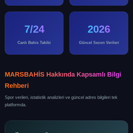
7/24
2026
Canlı Bahis Takibi
Güncel Sezon Verileri
MARSBAHİS Hakkında Kapsamlı Bilgi
Rehberi
Spor verileri, istatistik analizleri ve güncel adres bilgileri tek
platformda.