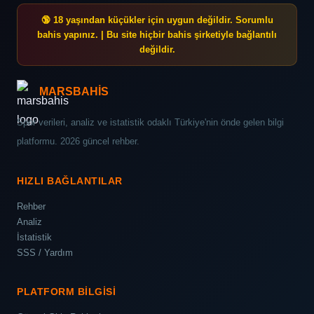
🔞 18 yaşından küçükler için uygun değildir. Sorumlu
bahis yapınız. | Bu site hiçbir bahis şirketiyle bağlantılı
değildir.
MARSBAHİS
Spor verileri, analiz ve istatistik odaklı Türkiye'nin önde gelen bilgi
platformu. 2026 güncel rehber.
HIZLI BAĞLANTILAR
Rehber
Analiz
İstatistik
SSS / Yardım
PLATFORM BILGISI