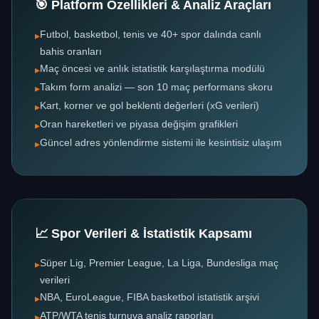
🎯 Platform Özellikleri & Analiz Araçları
Futbol, basketbol, tenis ve 40+ spor dalında canlı
bahis oranları
Maç öncesi ve anlık istatistik karşılaştırma modülü
Takım form analizi — son 10 maç performans skoru
Kart, korner ve gol beklenti değerleri (xG verileri)
Oran hareketleri ve piyasa değişim grafikleri
Güncel adres yönlendirme sistemi ile kesintisiz ulaşım
📈 Spor Verileri & İstatistik Kapsamı
Süper Lig, Premier League, La Liga, Bundesliga maç
verileri
NBA, EuroLeague, FIBA basketbol istatistik arşivi
ATP/WTA tenis turnuva analiz raporları