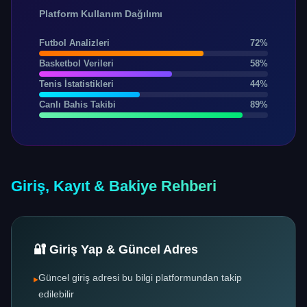
Platform Kullanım Dağılımı
Futbol Analizleri
72%
Basketbol Verileri
58%
Tenis İstatistikleri
44%
Canlı Bahis Takibi
89%
Giriş, Kayıt & Bakiye Rehberi
🔐 Giriş Yap & Güncel Adres
Güncel giriş adresi bu bilgi platformundan takip
edilebilir