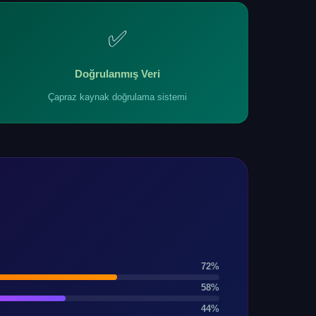
✅
Doğrulanmış Veri
Çapraz kaynak doğrulama sistemi
72%
58%
44%