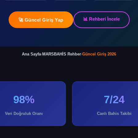
📊 Rehberi İncele
🚀 Güncel Giriş Yap
Ana Sayfa
›
MARSBAHİS Rehber
›
Güncel Giriş 2026
98%
7/24
Veri Doğruluk Oranı
Canlı Bahis Takibi