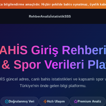
a bilgilendirme amaçlıdır. Hiçbir şekilde bahis oynatmaz, üyelik kab
Rehber
Analiz
İstatistik
SSS
HİS Giriş Rehberi
 & Spor Verileri Pl
güncel adres, canlı bahis istatistikleri ve kapsamlı spor ve
Türkiye'nin önde gelen bilgi platformu.
Doğrulanmış Veri
Hızlı Ulaşım
Premium Analiz