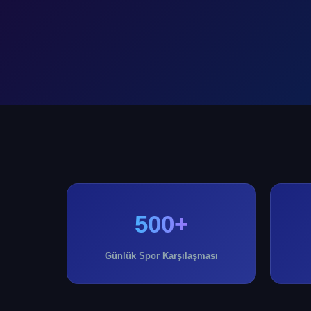
500+
Günlük Spor Karşılaşması