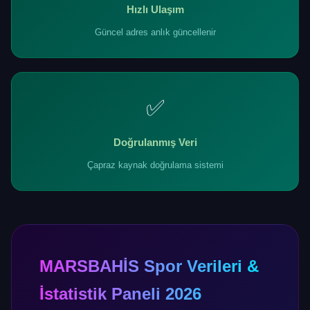
Hızlı Ulaşım
Güncel adres anlık güncellenir
✅
Doğrulanmış Veri
Çapraz kaynak doğrulama sistemi
MARSBAHİS Spor Verileri &
İstatistik Paneli 2026