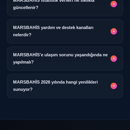
MARSBAHİS istatistik verileri ne sıklıkla
+
açıklanmaktadır.
güncellenir?
İstatistik verileri anlık güncellenmektedir. Doğrulanmış
veri kaynakları kullanılarak yüksek doğruluk oranı
MARSBAHİS yardım ve destek kanalları
+
sağlanmaktadır.
nelerdir?
Yardım bölümünden canlı destek, e-posta ve SSS
kanallarına ulaşım sağlanabilmektedir. 7/24 destek
MARSBAHİS'e ulaşım sorunu yaşandığında ne
+
hizmeti mevcuttur.
yapılmalı?
Ulaşım sorunu yaşandığında öncelikle güncel adres
bölümü kontrol edilmeli, ardından yardım kanallarına
MARSBAHİS 2026 yılında hangi yenilikleri
+
başvurulmalıdır.
sunuyor?
2026 yılında geliştirilmiş analiz araçları, genişletilmiş
spor verileri ve yenilenen canlı bahis arayüzü kullanıcı
deneyimini üst seviyeye taşımaktadır.