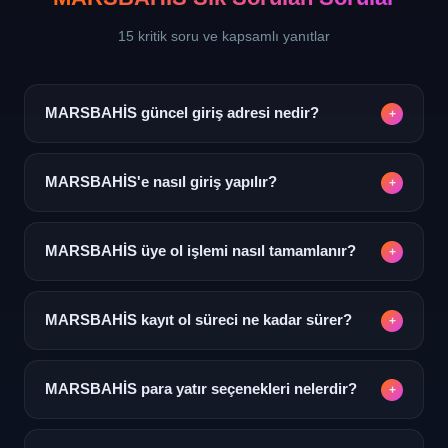
15 kritik soru ve kapsamlı yanıtlar
MARSBAHİS güncel giriş adresi nedir?
+
Güncel adres bilgisine bu bilgi platformu üzerinden anlık
olarak ulaşabilirsiniz. Adres değişikliklerinde yönlendirme
MARSBAHİS'e nasıl giriş yapılır?
+
sistemi otomatik devreye girer.
Güncel adres üzerinden giriş yap butonunu kullanarak
hesabınıza erişebilirsiniz. Doğru URL kullanımı kesintisiz
MARSBAHİS üye ol işlemi nasıl tamamlanır?
+
bağlantı için önemlidir.
Üye ol formunu doldurarak kayıt sürecini
başlatabilirsiniz. Doğrulama adımları tamamlandıktan
MARSBAHİS kayıt ol süreci ne kadar sürer?
+
sonra hesabınız aktif hale gelir.
Kayıt ol işlemi ortalama 2-3 dakika içinde
tamamlanmaktadır. Kimlik doğrulama adımı ek süre
MARSBAHİS para yatır seçenekleri nelerdir?
+
gerektirebilir.
Para yatır işlemleri için banka havalesi, kredi kartı ve e-