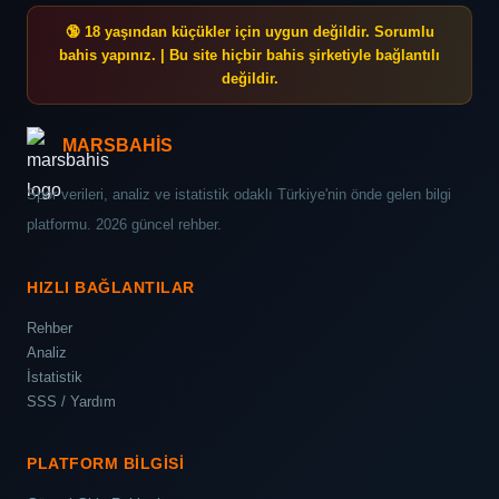
🔞 18 yaşından küçükler için uygun değildir. Sorumlu
bahis yapınız. | Bu site hiçbir bahis şirketiyle bağlantılı
değildir.
MARSBAHİS
Spor verileri, analiz ve istatistik odaklı Türkiye'nin önde gelen bilgi
platformu. 2026 güncel rehber.
HIZLI BAĞLANTILAR
Rehber
Analiz
İstatistik
SSS / Yardım
PLATFORM BILGISI