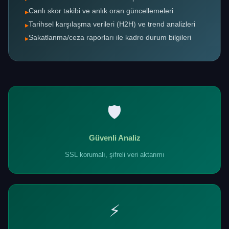
Canlı skor takibi ve anlık oran güncellemeleri
Tarihsel karşılaşma verileri (H2H) ve trend analizleri
Sakatlanma/ceza raporları ile kadro durum bilgileri
🛡️
Güvenli Analiz
SSL korumalı, şifreli veri aktarımı
⚡