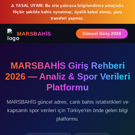
⚠️ YASAL UYARI: Bu site yalnızca bilgilendirme amaçlıdır.
Hiçbir şekilde bahis oynatmaz, üyelik kabul etmez, para
transferi yapmaz.
MARSBAHİS
Güncel Giriş 2026
MARSBAHİS Giriş Rehberi
2026 — Analiz & Spor Verileri
Platformu
MARSBAHİS güncel adres, canlı bahis istatistikleri ve
kapsamlı spor verileri için Türkiye'nin önde gelen bilgi
platformu.