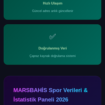
Hızlı Ulaşım
Güncel adres anlık güncellenir
✅
Doğrulanmış Veri
Çapraz kaynak doğrulama sistemi
MARSBAHİS Spor Verileri &
İstatistik Paneli 2026