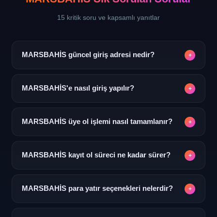
15 kritik soru ve kapsamlı yanıtlar
MARSBAHİS güncel giriş adresi nedir?
+
Güncel adres bilgisine bu bilgi platformu üzerinden anlık
olarak ulaşabilirsiniz. Adres değişikliklerinde yönlendirme
MARSBAHİS'e nasıl giriş yapılır?
+
sistemi otomatik devreye girer.
Güncel adres üzerinden giriş yap butonunu kullanarak
hesabınıza erişebilirsiniz. Doğru URL kullanımı kesintisiz
MARSBAHİS üye ol işlemi nasıl tamamlanır?
+
bağlantı için önemlidir.
Üye ol formunu doldurarak kayıt sürecini
başlatabilirsiniz. Doğrulama adımları tamamlandıktan
MARSBAHİS kayıt ol süreci ne kadar sürer?
+
sonra hesabınız aktif hale gelir.
Kayıt ol işlemi ortalama 2-3 dakika içinde
tamamlanmaktadır. Kimlik doğrulama adımı ek süre
MARSBAHİS para yatır seçenekleri nelerdir?
+
gerektirebilir.
Para yatır işlemleri için banka havalesi, kredi kartı ve e-