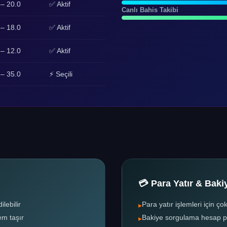
 – 20.0
✅ Aktif
Canlı Bahis Takibi
 – 18.0
✅ Aktif
 – 12.0
✅ Aktif
 – 35.0
⚡ Seçili
💳 Para Yatır & Baki
lebilir
Para yatır işlemleri için ç
em taşır
Bakiye sorgulama hesap pan