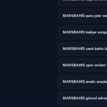
Kayıt ol işlemi ortalama 2-3 
MARSBAHİS para yatır seç
Para yatır işlemleri için ban
MARSBAHİS bakiye sorgula
Hesap panelinden bakiye bilgi
MARSBAHİS canlı bahis öze
Canlı bahis bölümünde 40'tan 
içinde yansıtılır.
MARSBAHİS spor verileri n
Spor verileri ve istatistik bö
kapsanmaktadır.
MARSBAHİS analiz araçları
Analiz araçları sezgisel aray
MARSBAHİS güncel adres de