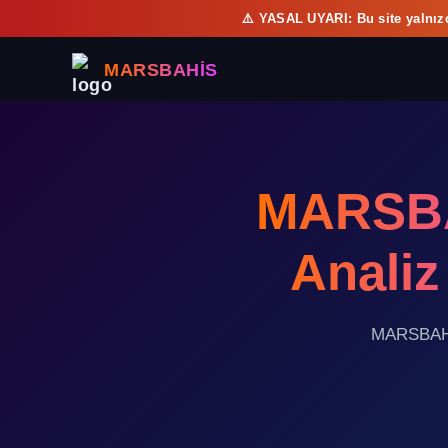
⚠️ YASAL UYARI: Bu site yalnızc
MARSBAHİS
MARSBA
Analiz
MARSBAHİS 