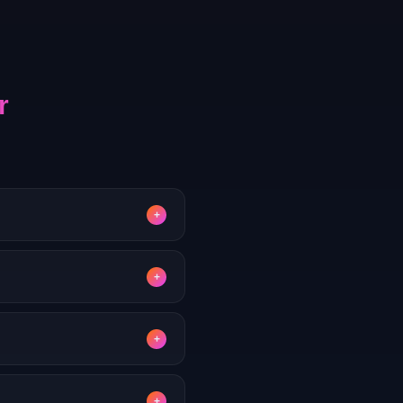
r
+
de yönlendirme sistemi
+
kesintisiz bağlantı için
+
hesabınız aktif hale gelir.
+