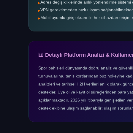
Adres değişikliklerinde anlık yönlendirme sistemi 
VPN gerektirmeden hızlı ulaşım sağlanabilmekted
Mobil uyumlu giriş ekranı ile her cihazdan eriş
📊 Detaylı Platform Analizi & Kullanıc
Spor bahisleri dünyasında doğru analiz ve güvenilir i
turnuvalarına, tenis kortlarından buz hokeyine kad
analizleri ve tarihsel H2H verileri anlık olarak günce
destekler. Üye ol ve kayıt ol süreçlerinden para y
açıklanmaktadır. 2026 yılı itibarıyla genişletilen 
destek ekibine ulaşım sağlanabilir; ulaşım sorunlar