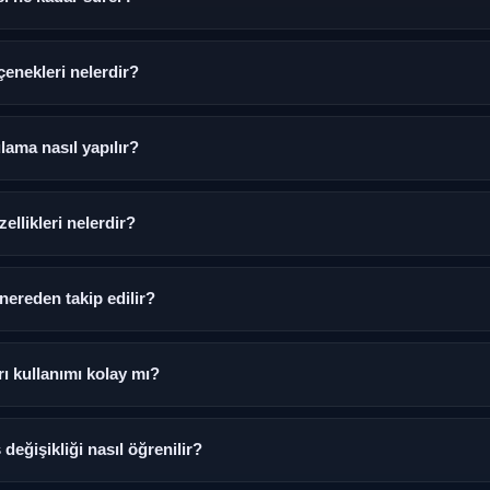
dakika içinde tamamlanmaktadır. Kimlik doğrulama adımı ek süre gerektir
enekleri nelerdir?
ka havalesi, kredi kartı ve e-cüzdan dahil çoklu ödeme yöntemi sunulmak
ma nasıl yapılır?
lerinize anlık ulaşabilirsiniz. Bakiye geçmişi ve işlem detayları da bu b
llikleri nelerdir?
fazla spor dalında anlık oranlar ve maç içi istatistikler sunulmaktadır.
ereden takip edilir?
lümünden anlık veriler izlenebilir. Futbol, basketbol ve tenis başta olmak 
 kullanımı kolay mı?
üzüyle kolayca kullanılabilir. Rehber bölümünde adım adım kullanım kıla
ğişikliği nasıl öğrenilir?