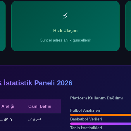
⚡
Hızlı Ulaşım
Güncel adres anlık güncellenir
İstatistik Paneli 2026
Platform Kullanım Dağılımı
 Aralığı
Canlı Bahis
Futbol Analizleri
Basketbol Verileri
 – 45.0
✅ Aktif
Tenis İstatistikleri