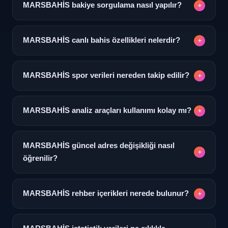
cüzdan dahil çoklu ödeme yöntemi sunulmaktadır.
MARSBAHİS bakiye sorgulama nasıl yapılır?
+
Hesap panelinden bakiye bilgilerinize anlık
ulaşabilirsiniz. Bakiye geçmişi ve işlem detayları da bu
MARSBAHİS canlı bahis özellikleri nelerdir?
+
bölümde görüntülenir.
Canlı bahis bölümünde 40'tan fazla spor dalında anlık
oranlar ve maç içi istatistikler sunulmaktadır. Oran
MARSBAHİS spor verileri nereden takip edilir?
+
güncellemeleri saniyeler içinde yansıtılır.
Spor verileri ve istatistik bölümünden anlık veriler
izlenebilir. Futbol, basketbol ve tenis başta olmak üzere
MARSBAHİS analiz araçları kullanımı kolay mı?
+
tüm dallar kapsanmaktadır.
Analiz araçları sezgisel arayüzüyle kolayca kullanılabilir.
Rehber bölümünde adım adım kullanım kılavuzları
MARSBAHİS güncel adres değişikliği nasıl
+
mevcuttur.
öğrenilir?
Bu bilgi platformunu düzenli takip ederek güncel adres
bilgisine her zaman ulaşabilirsiniz. Bildirim sistemi de
MARSBAHİS rehber içerikleri nerede bulunur?
+
mevcuttur.
Rehber bölümünde tüm kullanım kılavuzları, giriş yap
adımları ve platform özellikleri detaylı şekilde