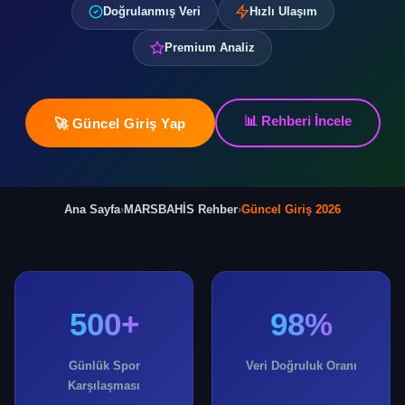
Doğrulanmış Veri
Hızlı Ulaşım
Premium Analiz
📊 Rehberi İncele
🚀 Güncel Giriş Yap
Ana Sayfa
›
MARSBAHİS Rehber
›
Güncel Giriş 2026
500+
98%
Günlük Spor
Veri Doğruluk Oranı
Karşılaşması