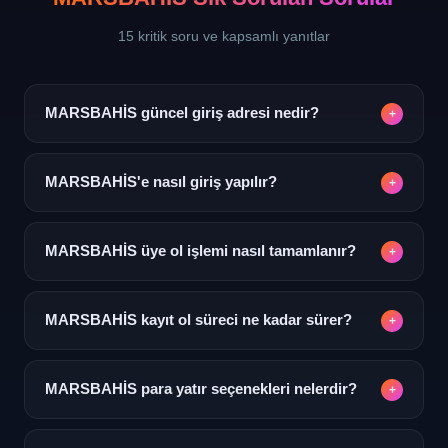
15 kritik soru ve kapsamlı yanıtlar
MARSBAHİS güncel giriş adresi nedir?
+
Güncel adres bilgisine bu bilgi platformu üzerinden anlık
olarak ulaşabilirsiniz. Adres değişikliklerinde yönlendirme
MARSBAHİS'e nasıl giriş yapılır?
+
sistemi otomatik devreye girer.
Güncel adres üzerinden giriş yap butonunu kullanarak
hesabınıza erişebilirsiniz. Doğru URL kullanımı kesintisiz
MARSBAHİS üye ol işlemi nasıl tamamlanır?
+
bağlantı için önemlidir.
Üye ol formunu doldurarak kayıt sürecini
başlatabilirsiniz. Doğrulama adımları tamamlandıktan
MARSBAHİS kayıt ol süreci ne kadar sürer?
+
sonra hesabınız aktif hale gelir.
Kayıt ol işlemi ortalama 2-3 dakika içinde
tamamlanmaktadır. Kimlik doğrulama adımı ek süre
MARSBAHİS para yatır seçenekleri nelerdir?
+
gerektirebilir.
Para yatır işlemleri için banka havalesi, kredi kartı ve e-