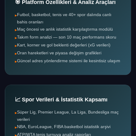
🎯 Platform Özellikleri & Analiz Araçları
Futbol, basketbol, tenis ve 40+ spor dalında canlı
bahis oranları
Maç öncesi ve anlık istatistik karşılaştırma modülü
Takım form analizi — son 10 maç performans skoru
Kart, korner ve gol beklenti değerleri (xG verileri)
Oran hareketleri ve piyasa değişim grafikleri
Güncel adres yönlendirme sistemi ile kesintisiz ulaşım
📈 Spor Verileri & İstatistik Kapsamı
Süper Lig, Premier League, La Liga, Bundesliga maç
verileri
NBA, EuroLeague, FIBA basketbol istatistik arşivi
ATP/WTA tenis turnuva analiz raporları