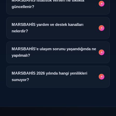
MARSBAHİS istatistik verileri ne sıklıkla
+
açıklanmaktadır.
güncellenir?
İstatistik verileri anlık güncellenmektedir. Doğrulanmış
veri kaynakları kullanılarak yüksek doğruluk oranı
MARSBAHİS yardım ve destek kanalları
+
sağlanmaktadır.
nelerdir?
Yardım bölümünden canlı destek, e-posta ve SSS
kanallarına ulaşım sağlanabilmektedir. 7/24 destek
MARSBAHİS'e ulaşım sorunu yaşandığında ne
+
hizmeti mevcuttur.
yapılmalı?
Ulaşım sorunu yaşandığında öncelikle güncel adres
bölümü kontrol edilmeli, ardından yardım kanallarına
MARSBAHİS 2026 yılında hangi yenilikleri
+
başvurulmalıdır.
sunuyor?
2026 yılında geliştirilmiş analiz araçları, genişletilmiş
spor verileri ve yenilenen canlı bahis arayüzü kullanıcı
deneyimini üst seviyeye taşımaktadır.