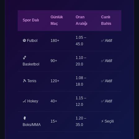
Günlük
Oran
Canlı
Spor Dalı
Maç
Aralığı
Bahis
1.05 –
⚽ Futbol
180+
✅ Aktif
45.0
🏀
1.10 –
90+
✅ Aktif
Basketbol
20.0
1.08 –
🎾 Tenis
120+
✅ Aktif
18.0
1.15 –
🏒 Hokey
40+
✅ Aktif
12.0
🥊
1.20 –
15+
⚡ Seçili
Boks/MMA
35.0