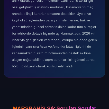
anlık olarak güncellenmektedir. Canlı bahis takibi için
özel geliştirilmiş istatistik modülleri, kullanıcıların maç
anında bilinçli kararlar almasını destekler. Üye ol ve
kayıt ol süreçlerinden para yatır işlemlerine, bakiye
yönetiminden güncel adres takibine kadar tüm süreçler
bu rehberde detaylı biçimde açıklanmaktadır. 2026 yılı
itibarıyla genişletilen veri tabanı, Avrupa'nın önde gelen
liglerinin yanı sıra Asya ve Amerika kıtası liglerini de
kapsamaktadır. Yardım bölümünden destek ekibine
ulaşım sağlanabilir; ulaşım sorunları için güncel adres
bölümü düzenli olarak kontrol edilmelidir.
MARSBAHİS Sık Sorulan Sorular