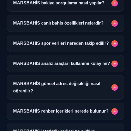
cüzdan dahil çoklu ödeme yöntemi sunulmaktadır.
MARSBAHİS bakiye sorgulama nasıl yapılır?
+
Hesap panelinden bakiye bilgilerinize anlık
ulaşabilirsiniz. Bakiye geçmişi ve işlem detayları da bu
MARSBAHİS canlı bahis özellikleri nelerdir?
+
bölümde görüntülenir.
Canlı bahis bölümünde 40'tan fazla spor dalında anlık
oranlar ve maç içi istatistikler sunulmaktadır. Oran
MARSBAHİS spor verileri nereden takip edilir?
+
güncellemeleri saniyeler içinde yansıtılır.
Spor verileri ve istatistik bölümünden anlık veriler
izlenebilir. Futbol, basketbol ve tenis başta olmak üzere
MARSBAHİS analiz araçları kullanımı kolay mı?
+
tüm dallar kapsanmaktadır.
Analiz araçları sezgisel arayüzüyle kolayca kullanılabilir.
Rehber bölümünde adım adım kullanım kılavuzları
MARSBAHİS güncel adres değişikliği nasıl
+
mevcuttur.
öğrenilir?
Bu bilgi platformunu düzenli takip ederek güncel adres
bilgisine her zaman ulaşabilirsiniz. Bildirim sistemi de
MARSBAHİS rehber içerikleri nerede bulunur?
+
mevcuttur.
Rehber bölümünde tüm kullanım kılavuzları, giriş yap
adımları ve platform özellikleri detaylı şekilde