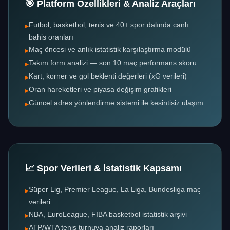
🎯 Platform Özellikleri & Analiz Araçları
Futbol, basketbol, tenis ve 40+ spor dalında canlı
bahis oranları
Maç öncesi ve anlık istatistik karşılaştırma modülü
Takım form analizi — son 10 maç performans skoru
Kart, korner ve gol beklenti değerleri (xG verileri)
Oran hareketleri ve piyasa değişim grafikleri
Güncel adres yönlendirme sistemi ile kesintisiz ulaşım
📈 Spor Verileri & İstatistik Kapsamı
Süper Lig, Premier League, La Liga, Bundesliga maç
verileri
NBA, EuroLeague, FIBA basketbol istatistik arşivi
ATP/WTA tenis turnuva analiz raporları