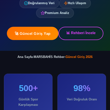
Doğrulanmış Veri
Hızlı Ulaşım
Premium Analiz
📊 Rehberi İncele
🚀 Güncel Giriş Yap
Ana Sayfa
›
MARSBAHİS Rehber
›
Güncel Giriş 2026
500+
98%
Günlük Spor
Veri Doğruluk Oranı
Karşılaşması