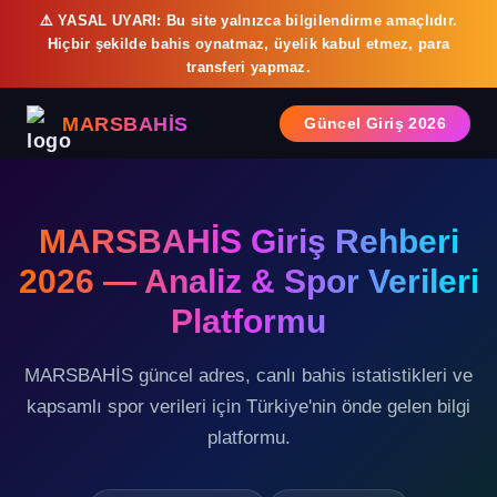
⚠️ YASAL UYARI: Bu site yalnızca bilgilendirme amaçlıdır.
Hiçbir şekilde bahis oynatmaz, üyelik kabul etmez, para
transferi yapmaz.
MARSBAHİS
Güncel Giriş 2026
MARSBAHİS Giriş Rehberi
2026 — Analiz & Spor Verileri
Platformu
MARSBAHİS güncel adres, canlı bahis istatistikleri ve
kapsamlı spor verileri için Türkiye'nin önde gelen bilgi
platformu.