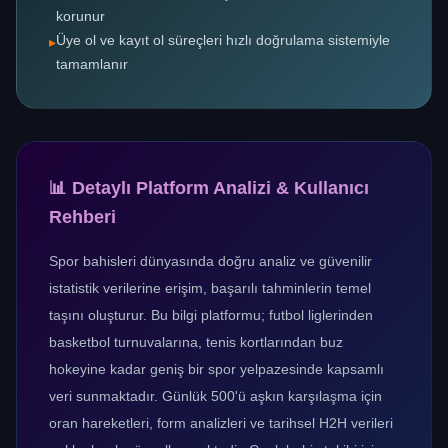
korunur
Üye ol ve kayıt ol süreçleri hızlı doğrulama sistemiyle
tamamlanır
📊 Detaylı Platform Analizi & Kullanıcı
Rehberi
Spor bahisleri dünyasında doğru analiz ve güvenilir
istatistik verilerine erişim, başarılı tahminlerin temel
taşını oluşturur. Bu bilgi platformu; futbol liglerinden
basketbol turnuvalarına, tenis kortlarından buz
hokeyine kadar geniş bir spor yelpazesinde kapsamlı
veri sunmaktadır. Günlük 500'ü aşkın karşılaşma için
oran hareketleri, form analizleri ve tarihsel H2H verileri