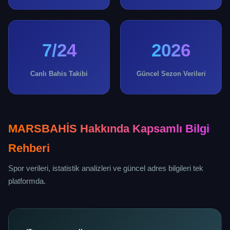
7/24
2026
Canlı Bahis Takibi
Güncel Sezon Verileri
MARSBAHİS Hakkında Kapsamlı Bilgi
Rehberi
Spor verileri, istatistik analizleri ve güncel adres bilgileri tek
platformda.