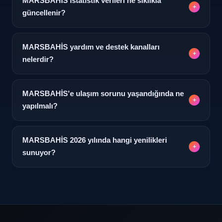
MARSBAHİS istatistik verileri ne sıklıkla
+
açıklanmaktadır.
güncellenir?
İstatistik verileri anlık güncellenmektedir. Doğrulanmış
veri kaynakları kullanılarak yüksek doğruluk oranı
MARSBAHİS yardım ve destek kanalları
+
sağlanmaktadır.
nelerdir?
Yardım bölümünden canlı destek, e-posta ve SSS
kanallarına ulaşım sağlanabilmektedir. 7/24 destek
MARSBAHİS'e ulaşım sorunu yaşandığında ne
+
hizmeti mevcuttur.
yapılmalı?
Ulaşım sorunu yaşandığında öncelikle güncel adres
bölümü kontrol edilmeli, ardından yardım kanallarına
MARSBAHİS 2026 yılında hangi yenilikleri
+
başvurulmalıdır.
sunuyor?
2026 yılında geliştirilmiş analiz araçları, genişletilmiş
spor verileri ve yenilenen canlı bahis arayüzü kullanıcı
deneyimini üst seviyeye taşımaktadır.