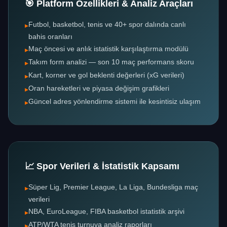
🎯 Platform Özellikleri & Analiz Araçları
Futbol, basketbol, tenis ve 40+ spor dalında canlı
bahis oranları
Maç öncesi ve anlık istatistik karşılaştırma modülü
Takım form analizi — son 10 maç performans skoru
Kart, korner ve gol beklenti değerleri (xG verileri)
Oran hareketleri ve piyasa değişim grafikleri
Güncel adres yönlendirme sistemi ile kesintisiz ulaşım
📈 Spor Verileri & İstatistik Kapsamı
Süper Lig, Premier League, La Liga, Bundesliga maç
verileri
NBA, EuroLeague, FIBA basketbol istatistik arşivi
ATP/WTA tenis turnuva analiz raporları