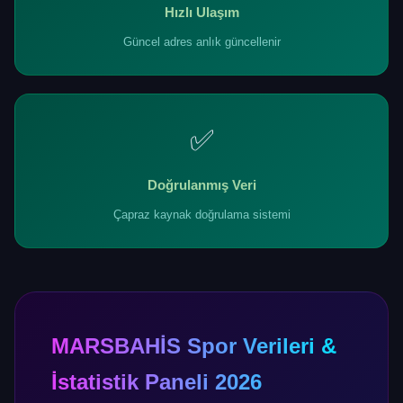
Hızlı Ulaşım
Güncel adres anlık güncellenir
✅
Doğrulanmış Veri
Çapraz kaynak doğrulama sistemi
MARSBAHİS Spor Verileri &
İstatistik Paneli 2026