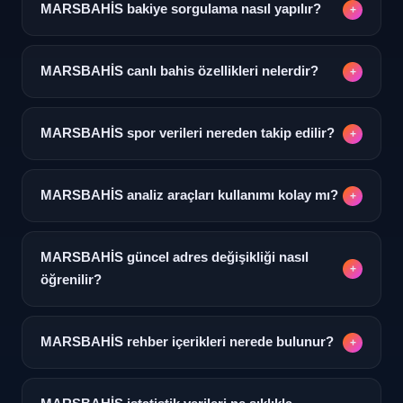
cüzdan dahil çoklu ödeme yöntemi sunulmaktadır.
MARSBAHİS bakiye sorgulama nasıl yapılır?
+
Hesap panelinden bakiye bilgilerinize anlık
ulaşabilirsiniz. Bakiye geçmişi ve işlem detayları da bu
MARSBAHİS canlı bahis özellikleri nelerdir?
+
bölümde görüntülenir.
Canlı bahis bölümünde 40'tan fazla spor dalında anlık
oranlar ve maç içi istatistikler sunulmaktadır. Oran
MARSBAHİS spor verileri nereden takip edilir?
+
güncellemeleri saniyeler içinde yansıtılır.
Spor verileri ve istatistik bölümünden anlık veriler
izlenebilir. Futbol, basketbol ve tenis başta olmak üzere
MARSBAHİS analiz araçları kullanımı kolay mı?
+
tüm dallar kapsanmaktadır.
Analiz araçları sezgisel arayüzüyle kolayca kullanılabilir.
Rehber bölümünde adım adım kullanım kılavuzları
MARSBAHİS güncel adres değişikliği nasıl
+
mevcuttur.
öğrenilir?
Bu bilgi platformunu düzenli takip ederek güncel adres
bilgisine her zaman ulaşabilirsiniz. Bildirim sistemi de
MARSBAHİS rehber içerikleri nerede bulunur?
+
mevcuttur.
Rehber bölümünde tüm kullanım kılavuzları, giriş yap
adımları ve platform özellikleri detaylı şekilde