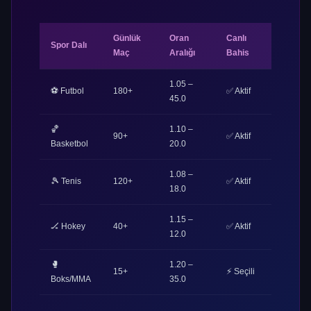
Günlük
Oran
Canlı
Spor Dalı
Maç
Aralığı
Bahis
1.05 –
⚽ Futbol
180+
✅ Aktif
45.0
🏀
1.10 –
90+
✅ Aktif
Basketbol
20.0
1.08 –
🎾 Tenis
120+
✅ Aktif
18.0
1.15 –
🏒 Hokey
40+
✅ Aktif
12.0
🥊
1.20 –
15+
⚡ Seçili
Boks/MMA
35.0