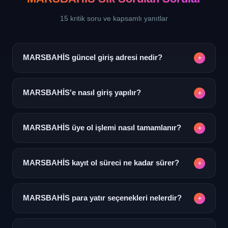
15 kritik soru ve kapsamlı yanıtlar
MARSBAHİS güncel giriş adresi nedir?
+
Güncel adres bilgisine bu bilgi platformu üzerinden anlık
olarak ulaşabilirsiniz. Adres değişikliklerinde yönlendirme
MARSBAHİS'e nasıl giriş yapılır?
+
sistemi otomatik devreye girer.
Güncel adres üzerinden giriş yap butonunu kullanarak
hesabınıza erişebilirsiniz. Doğru URL kullanımı kesintisiz
MARSBAHİS üye ol işlemi nasıl tamamlanır?
+
bağlantı için önemlidir.
Üye ol formunu doldurarak kayıt sürecini
başlatabilirsiniz. Doğrulama adımları tamamlandıktan
MARSBAHİS kayıt ol süreci ne kadar sürer?
+
sonra hesabınız aktif hale gelir.
Kayıt ol işlemi ortalama 2-3 dakika içinde
tamamlanmaktadır. Kimlik doğrulama adımı ek süre
MARSBAHİS para yatır seçenekleri nelerdir?
+
gerektirebilir.
Para yatır işlemleri için banka havalesi, kredi kartı ve e-