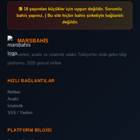
🔞 18 yaşından küçükler için uygun değildir. Sorumlu
bahis yapınız. | Bu site hiçbir bahis şirketiyle bağlantılı
değildir.
MARSBAHİS
Spor verileri, analiz ve istatistik odaklı Türkiye'nin önde gelen bilgi
platformu. 2026 güncel rehber.
HIZLI BAĞLANTILAR
Rehber
Analiz
İstatistik
SSS / Yardım
PLATFORM BILGISI