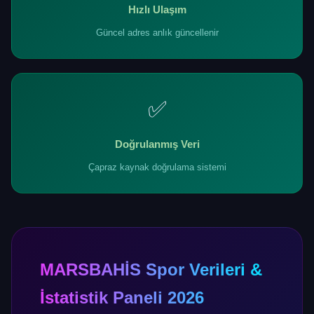
Hızlı Ulaşım
Güncel adres anlık güncellenir
✅
Doğrulanmış Veri
Çapraz kaynak doğrulama sistemi
MARSBAHİS Spor Verileri &
İstatistik Paneli 2026