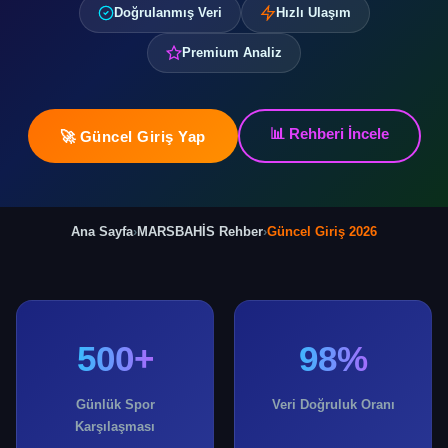
Doğrulanmış Veri
Hızlı Ulaşım
Premium Analiz
📊 Rehberi İncele
🚀 Güncel Giriş Yap
Ana Sayfa
›
MARSBAHİS Rehber
›
Güncel Giriş 2026
500+
98%
Günlük Spor
Veri Doğruluk Oranı
Karşılaşması