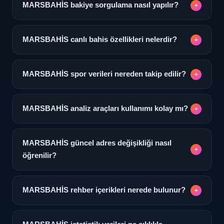
cüzdan dahil çoklu ödeme yöntemi sunulmaktadır.
MARSBAHİS bakiye sorgulama nasıl yapılır?
+
Hesap panelinden bakiye bilgilerinize anlık
ulaşabilirsiniz. Bakiye geçmişi ve işlem detayları da bu
MARSBAHİS canlı bahis özellikleri nelerdir?
+
bölümde görüntülenir.
Canlı bahis bölümünde 40'tan fazla spor dalında anlık
oranlar ve maç içi istatistikler sunulmaktadır. Oran
MARSBAHİS spor verileri nereden takip edilir?
+
güncellemeleri saniyeler içinde yansıtılır.
Spor verileri ve istatistik bölümünden anlık veriler
izlenebilir. Futbol, basketbol ve tenis başta olmak üzere
MARSBAHİS analiz araçları kullanımı kolay mı?
+
tüm dallar kapsanmaktadır.
Analiz araçları sezgisel arayüzüyle kolayca kullanılabilir.
Rehber bölümünde adım adım kullanım kılavuzları
MARSBAHİS güncel adres değişikliği nasıl
+
mevcuttur.
öğrenilir?
Bu bilgi platformunu düzenli takip ederek güncel adres
bilgisine her zaman ulaşabilirsiniz. Bildirim sistemi de
MARSBAHİS rehber içerikleri nerede bulunur?
+
mevcuttur.
Rehber bölümünde tüm kullanım kılavuzları, giriş yap
adımları ve platform özellikleri detaylı şekilde