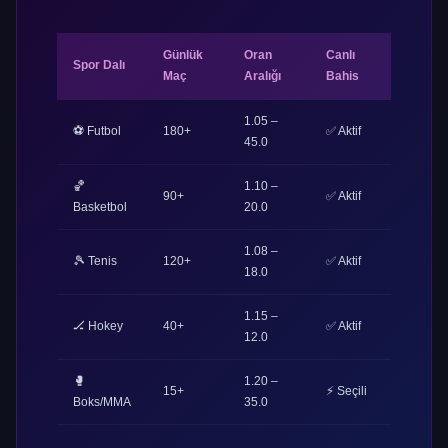
Günlük
Oran
Canlı
Spor Dalı
Maç
Aralığı
Bahis
1.05 –
⚽ Futbol
180+
✅ Aktif
45.0
🏀
1.10 –
90+
✅ Aktif
Basketbol
20.0
1.08 –
🎾 Tenis
120+
✅ Aktif
18.0
1.15 –
🏒 Hokey
40+
✅ Aktif
12.0
🥊
1.20 –
15+
⚡ Seçili
Boks/MMA
35.0