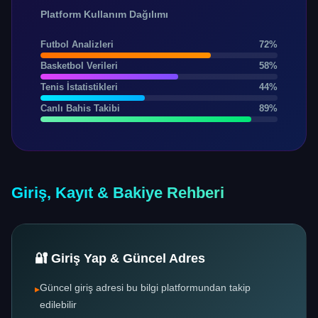
Platform Kullanım Dağılımı
Futbol Analizleri
72%
Basketbol Verileri
58%
Tenis İstatistikleri
44%
Canlı Bahis Takibi
89%
Giriş, Kayıt & Bakiye Rehberi
🔐 Giriş Yap & Güncel Adres
Güncel giriş adresi bu bilgi platformundan takip
edilebilir