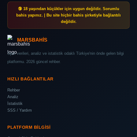
🔞 18 yaşından küçükler için uygun değildir. Sorumlu
bahis yapınız. | Bu site hiçbir bahis şirketiyle bağlantılı
değildir.
MARSBAHİS
Spor verileri, analiz ve istatistik odaklı Türkiye'nin önde gelen bilgi
platformu. 2026 güncel rehber.
HIZLI BAĞLANTILAR
Rehber
Analiz
İstatistik
SSS / Yardım
PLATFORM BILGISI