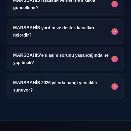
MARSBAHİS istatistik verileri ne sıklıkla
+
açıklanmaktadır.
güncellenir?
İstatistik verileri anlık güncellenmektedir. Doğrulanmış
veri kaynakları kullanılarak yüksek doğruluk oranı
MARSBAHİS yardım ve destek kanalları
+
sağlanmaktadır.
nelerdir?
Yardım bölümünden canlı destek, e-posta ve SSS
kanallarına ulaşım sağlanabilmektedir. 7/24 destek
MARSBAHİS'e ulaşım sorunu yaşandığında ne
+
hizmeti mevcuttur.
yapılmalı?
Ulaşım sorunu yaşandığında öncelikle güncel adres
bölümü kontrol edilmeli, ardından yardım kanallarına
MARSBAHİS 2026 yılında hangi yenilikleri
+
başvurulmalıdır.
sunuyor?
2026 yılında geliştirilmiş analiz araçları, genişletilmiş
spor verileri ve yenilenen canlı bahis arayüzü kullanıcı
deneyimini üst seviyeye taşımaktadır.