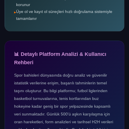
korunur
Üye ol ve kayıt ol süreçleri hızlı doğrulama sistemiyle
tamamlanır
📊 Detaylı Platform Analizi & Kullanıcı
Rehberi
Spor bahisleri dünyasında doğru analiz ve güvenilir
istatistik verilerine erişim, başarılı tahminlerin temel
taşını oluşturur. Bu bilgi platformu; futbol liglerinden
basketbol turnuvalarına, tenis kortlarından buz
hokeyine kadar geniş bir spor yelpazesinde kapsamlı
veri sunmaktadır. Günlük 500'ü aşkın karşılaşma için
oran hareketleri, form analizleri ve tarihsel H2H verileri