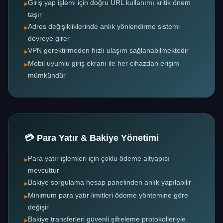
Giriş yap işlemi için doğru URL kullanımı kritik önem
taşır
Adres değişikliklerinde anlık yönlendirme sistemi
devreye girer
VPN gerektirmeden hızlı ulaşım sağlanabilmektedir
Mobil uyumlu giriş ekranı ile her cihazdan erişim
mümkündür
💳 Para Yatır & Bakiye Yönetimi
Para yatır işlemleri için çoklu ödeme altyapısı
mevcuttur
Bakiye sorgulama hesap panelinden anlık yapılabilir
Minimum para yatır limitleri ödeme yöntemine göre
değişir
Bakiye transferleri güvenli şifreleme protokolleriyle