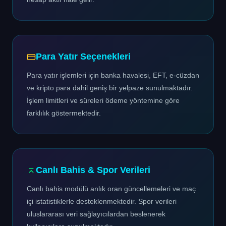
Para Yatır Seçenekleri
Para yatır işlemleri için banka havalesi, EFT, e-cüzdan
ve kripto para dahil geniş bir yelpaze sunulmaktadır.
İşlem limitleri ve süreleri ödeme yöntemine göre
farklılık göstermektedir.
Canlı Bahis & Spor Verileri
Canlı bahis modülü anlık oran güncellemeleri ve maç
içi istatistiklerle desteklenmektedir. Spor verileri
uluslararası veri sağlayıcılardan beslenerek