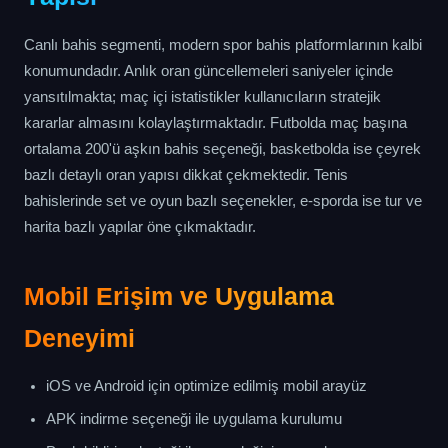
Canlı bahis segmenti, modern spor bahis platformlarının kalbi
konumundadır. Anlık oran güncellemeleri saniyeler içinde
yansıtılmakta; maç içi istatistikler kullanıcıların stratejik
kararlar almasını kolaylaştırmaktadır. Futbolda maç başına
ortalama 200'ü aşkın bahis seçeneği, basketbolda ise çeyrek
bazlı detaylı oran yapısı dikkat çekmektedir. Tenis
bahislerinde set ve oyun bazlı seçenekler, e-sporda ise tur ve
harita bazlı yapılar öne çıkmaktadır.
Mobil Erişim ve Uygulama
Deneyimi
iOS ve Android için optimize edilmiş mobil arayüz
APK indirme seçeneği ile uygulama kurulumu