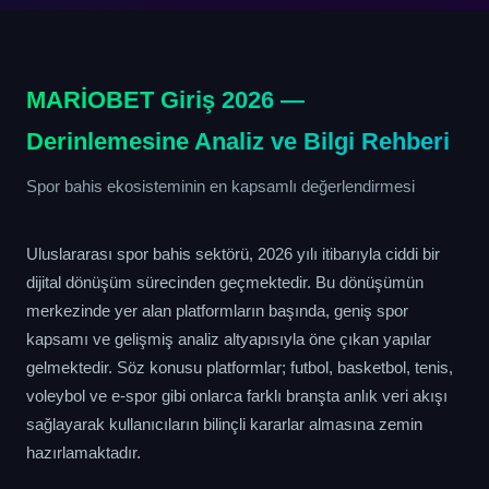
MARİOBET Giriş 2026 —
Derinlemesine Analiz ve Bilgi Rehberi
Spor bahis ekosisteminin en kapsamlı değerlendirmesi
Uluslararası spor bahis sektörü, 2026 yılı itibarıyla ciddi bir
dijital dönüşüm sürecinden geçmektedir. Bu dönüşümün
merkezinde yer alan platformların başında, geniş spor
kapsamı ve gelişmiş analiz altyapısıyla öne çıkan yapılar
gelmektedir. Söz konusu platformlar; futbol, basketbol, tenis,
voleybol ve e-spor gibi onlarca farklı branşta anlık veri akışı
sağlayarak kullanıcıların bilinçli kararlar almasına zemin
hazırlamaktadır.