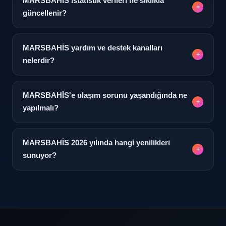
MARSBAHİS istatistik verileri ne sıklıkla
+
açıklanmaktadır.
güncellenir?
İstatistik verileri anlık güncellenmektedir. Doğrulanmış
veri kaynakları kullanılarak yüksek doğruluk oranı
MARSBAHİS yardım ve destek kanalları
+
sağlanmaktadır.
nelerdir?
Yardım bölümünden canlı destek, e-posta ve SSS
kanallarına ulaşım sağlanabilmektedir. 7/24 destek
MARSBAHİS'e ulaşım sorunu yaşandığında ne
+
hizmeti mevcuttur.
yapılmalı?
Ulaşım sorunu yaşandığında öncelikle güncel adres
bölümü kontrol edilmeli, ardından yardım kanallarına
MARSBAHİS 2026 yılında hangi yenilikleri
+
başvurulmalıdır.
sunuyor?
2026 yılında geliştirilmiş analiz araçları, genişletilmiş
spor verileri ve yenilenen canlı bahis arayüzü kullanıcı
deneyimini üst seviyeye taşımaktadır.