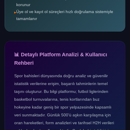
korunur
Üye ol ve kayıt ol süreçleri hızlı doğrulama sistemiyle
tamamlanır
📊 Detaylı Platform Analizi & Kullanıcı
Rehberi
Spor bahisleri dünyasında doğru analiz ve güvenilir
istatistik verilerine erişim, başarılı tahminlerin temel
taşını oluşturur. Bu bilgi platformu; futbol liglerinden
basketbol turnuvalarına, tenis kortlarından buz
hokeyine kadar geniş bir spor yelpazesinde kapsamlı
veri sunmaktadır. Günlük 500'ü aşkın karşılaşma için
oran hareketleri, form analizleri ve tarihsel H2H verileri