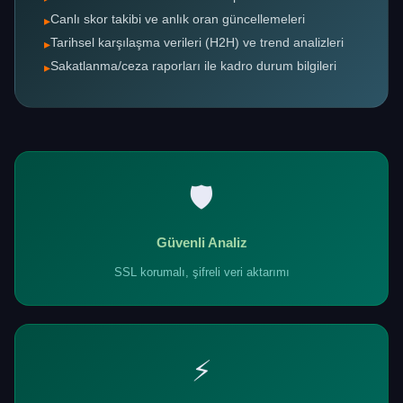
Canlı skor takibi ve anlık oran güncellemeleri
Tarihsel karşılaşma verileri (H2H) ve trend analizleri
Sakatlanma/ceza raporları ile kadro durum bilgileri
🛡️
Güvenli Analiz
SSL korumalı, şifreli veri aktarımı
⚡