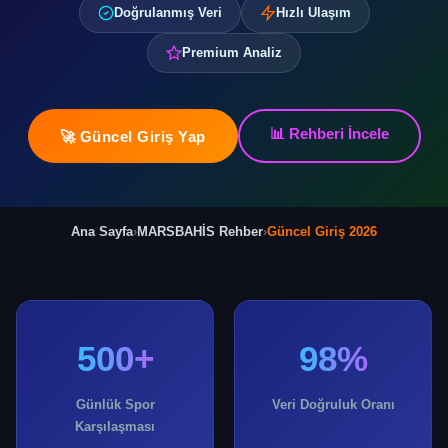
Doğrulanmış Veri
Hızlı Ulaşım
Premium Analiz
📊 Rehberi İncele
🚀 Güncel Giriş Yap
Ana Sayfa
›
MARSBAHİS Rehber
›
Güncel Giriş 2026
500+
98%
Günlük Spor
Veri Doğruluk Oranı
Karşılaşması