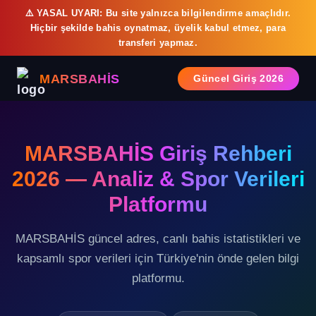
⚠️ YASAL UYARI: Bu site yalnızca bilgilendirme amaçlıdır.
Hiçbir şekilde bahis oynatmaz, üyelik kabul etmez, para
transferi yapmaz.
MARSBAHİS
Güncel Giriş 2026
MARSBAHİS Giriş Rehberi
2026 — Analiz & Spor Verileri
Platformu
MARSBAHİS güncel adres, canlı bahis istatistikleri ve
kapsamlı spor verileri için Türkiye'nin önde gelen bilgi
platformu.