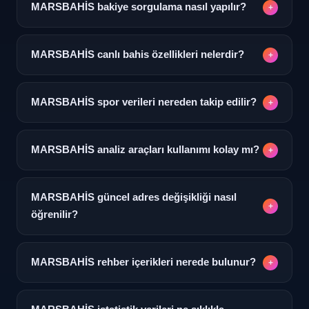
cüzdan dahil çoklu ödeme yöntemi sunulmaktadır.
MARSBAHİS bakiye sorgulama nasıl yapılır?
+
Hesap panelinden bakiye bilgilerinize anlık
ulaşabilirsiniz. Bakiye geçmişi ve işlem detayları da bu
MARSBAHİS canlı bahis özellikleri nelerdir?
+
bölümde görüntülenir.
Canlı bahis bölümünde 40'tan fazla spor dalında anlık
oranlar ve maç içi istatistikler sunulmaktadır. Oran
MARSBAHİS spor verileri nereden takip edilir?
+
güncellemeleri saniyeler içinde yansıtılır.
Spor verileri ve istatistik bölümünden anlık veriler
izlenebilir. Futbol, basketbol ve tenis başta olmak üzere
MARSBAHİS analiz araçları kullanımı kolay mı?
+
tüm dallar kapsanmaktadır.
Analiz araçları sezgisel arayüzüyle kolayca kullanılabilir.
Rehber bölümünde adım adım kullanım kılavuzları
MARSBAHİS güncel adres değişikliği nasıl
+
mevcuttur.
öğrenilir?
Bu bilgi platformunu düzenli takip ederek güncel adres
bilgisine her zaman ulaşabilirsiniz. Bildirim sistemi de
MARSBAHİS rehber içerikleri nerede bulunur?
+
mevcuttur.
Rehber bölümünde tüm kullanım kılavuzları, giriş yap
adımları ve platform özellikleri detaylı şekilde