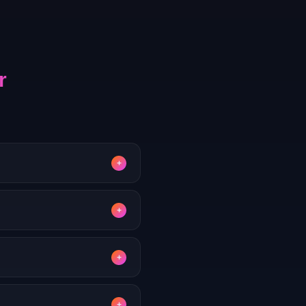
r
+
de yönlendirme sistemi
+
kesintisiz bağlantı için
+
hesabınız aktif hale gelir.
+