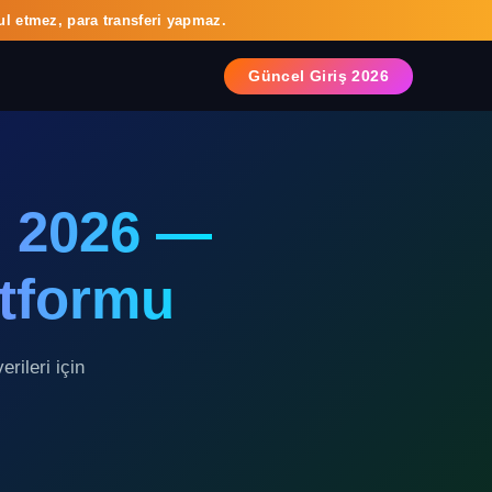
ul etmez, para transferi yapmaz.
Güncel Giriş 2026
 2026 —
atformu
rileri için