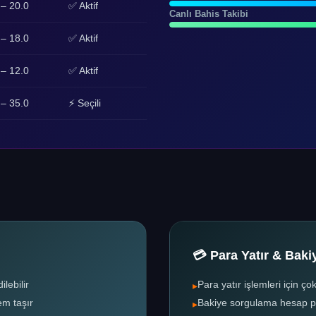
 – 20.0
✅ Aktif
Canlı Bahis Takibi
 – 18.0
✅ Aktif
 – 12.0
✅ Aktif
 – 35.0
⚡ Seçili
💳 Para Yatır & Baki
lebilir
Para yatır işlemleri için ç
em taşır
Bakiye sorgulama hesap pan