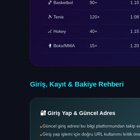
🏀 Basketbol
90+
1.10
🎾 Tenis
120+
1.08
🏒 Hokey
40+
1.15
🥊 Boks/MMA
15+
1.20
Giriş, Kayıt & Bakiye Rehberi
🔐 Giriş Yap & Güncel Adres
Güncel giriş adresi bu bilgi platformundan takip edi
Giriş yap işlemi için doğru URL kullanımı kritik ön