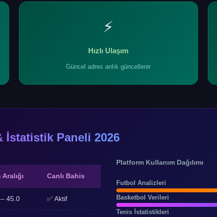
⚡
Hızlı Ulaşım
Güncel adres anlık güncellenir
İstatistik Paneli 2026
Platform Kullanım Dağılımı
 Aralığı
Canlı Bahis
Futbol Analizleri
Basketbol Verileri
 – 45.0
✅ Aktif
Tenis İstatistikleri