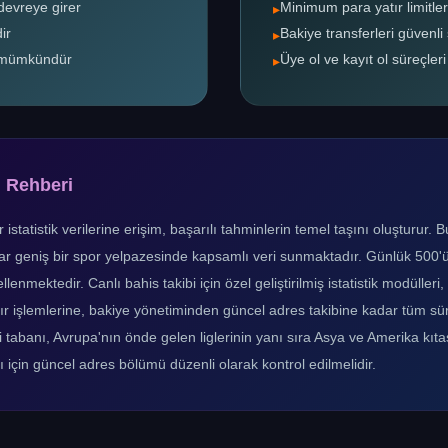
devreye girer
Minimum para yatır limitle
ir
Bakiye transferleri güvenli
im mümkündür
Üye ol ve kayıt ol süreçler
ı Rehberi
statistik verilerine erişim, başarılı tahminlerin temel taşını oluşturur. B
ar geniş bir spor yelpazesinde kapsamlı veri sunmaktadır. Günlük 500'ü
llenmektedir. Canlı bahis takibi için özel geliştirilmiş istatistik modülleri
atır işlemlerine, bakiye yönetiminden güncel adres takibine kadar tüm s
veri tabanı, Avrupa'nın önde gelen liglerinin yanı sıra Asya ve Amerika k
ı için güncel adres bölümü düzenli olarak kontrol edilmelidir.