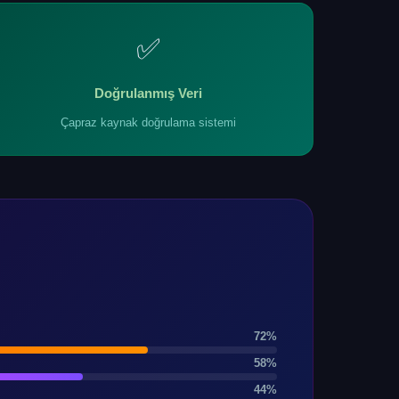
✅
Doğrulanmış Veri
Çapraz kaynak doğrulama sistemi
72%
58%
44%