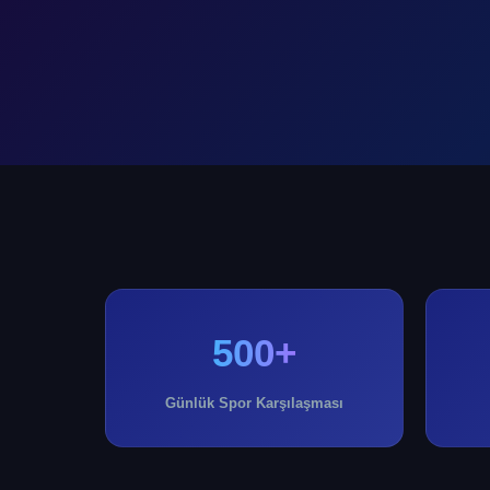
500+
Günlük Spor Karşılaşması