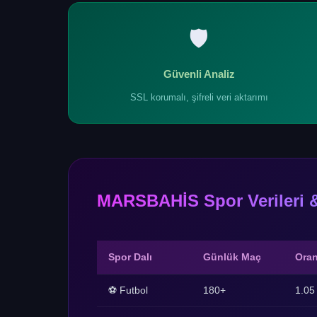
🛡️
Güvenli Analiz
SSL korumalı, şifreli veri aktarımı
MARSBAHİS Spor Verileri & 
Spor Dalı
Günlük Maç
Oran
⚽ Futbol
180+
1.05