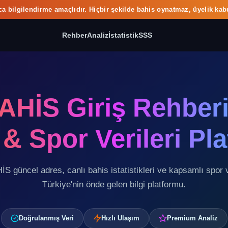
a bilgilendirme amaçlıdır. Hiçbir şekilde bahis oynatmaz, üyelik kab
Rehber
Analiz
İstatistik
SSS
HİS Giriş Rehberi
 & Spor Verileri Pl
güncel adres, canlı bahis istatistikleri ve kapsamlı spor ve
Türkiye'nin önde gelen bilgi platformu.
Doğrulanmış Veri
Hızlı Ulaşım
Premium Analiz