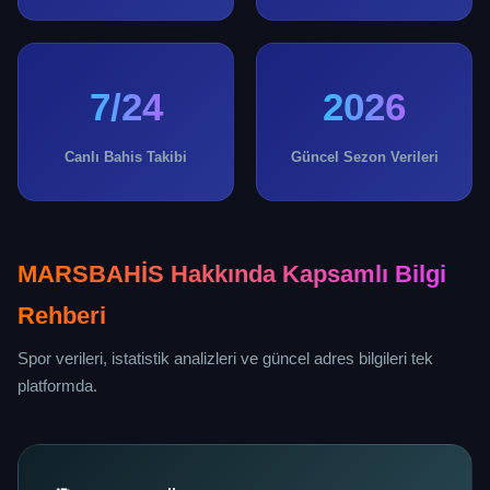
7/24
2026
Canlı Bahis Takibi
Güncel Sezon Verileri
MARSBAHİS Hakkında Kapsamlı Bilgi
Rehberi
Spor verileri, istatistik analizleri ve güncel adres bilgileri tek
platformda.