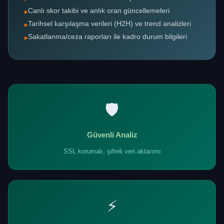
Canlı skor takibi ve anlık oran güncellemeleri
Tarihsel karşılaşma verileri (H2H) ve trend analizleri
Sakatlanma/ceza raporları ile kadro durum bilgileri
🛡️
Güvenli Analiz
SSL korumalı, şifreli veri aktarımı
⚡