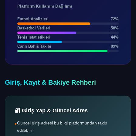
Platform Kullanım Dağılımı
Futbol Analizleri
72%
Basketbol Verileri
58%
Tenis İstatistikleri
44%
Canlı Bahis Takibi
89%
Giriş, Kayıt & Bakiye Rehberi
🔐 Giriş Yap & Güncel Adres
Güncel giriş adresi bu bilgi platformundan takip
edilebilir