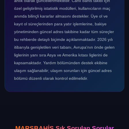
anlık olarak güncellenmektedir. Canlı bahis takibi için
özel geliştirilmiş istatistik modülleri, kullanıcıların maç
anında bilinçli kararlar almasını destekler. Üye ol ve
kayıt ol süreçlerinden para yatır işlemlerine, bakiye
yönetiminden güncel adres takibine kadar tüm süreçler
bu rehberde detaylı biçimde açıklanmaktadır. 2026 yılı
itibarıyla genişletilen veri tabanı, Avrupa'nın önde gelen
liglerinin yanı sıra Asya ve Amerika kıtası liglerini de
kapsamaktadır. Yardım bölümünden destek ekibine
ulaşım sağlanabilir; ulaşım sorunları için güncel adres
bölümü düzenli olarak kontrol edilmelidir.
MARSBAHİS Sık Sorulan Sorular