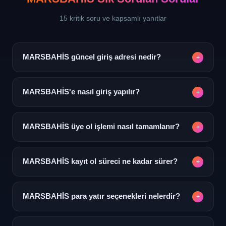
15 kritik soru ve kapsamlı yanıtlar
MARSBAHİS güncel giriş adresi nedir?
+
Güncel adres bilgisine bu bilgi platformu üzerinden anlık
olarak ulaşabilirsiniz. Adres değişikliklerinde yönlendirme
MARSBAHİS'e nasıl giriş yapılır?
+
sistemi otomatik devreye girer.
Güncel adres üzerinden giriş yap butonunu kullanarak
hesabınıza erişebilirsiniz. Doğru URL kullanımı kesintisiz
MARSBAHİS üye ol işlemi nasıl tamamlanır?
+
bağlantı için önemlidir.
Üye ol formunu doldurarak kayıt sürecini
başlatabilirsiniz. Doğrulama adımları tamamlandıktan
MARSBAHİS kayıt ol süreci ne kadar sürer?
+
sonra hesabınız aktif hale gelir.
Kayıt ol işlemi ortalama 2-3 dakika içinde
tamamlanmaktadır. Kimlik doğrulama adımı ek süre
MARSBAHİS para yatır seçenekleri nelerdir?
+
gerektirebilir.
Para yatır işlemleri için banka havalesi, kredi kartı ve e-