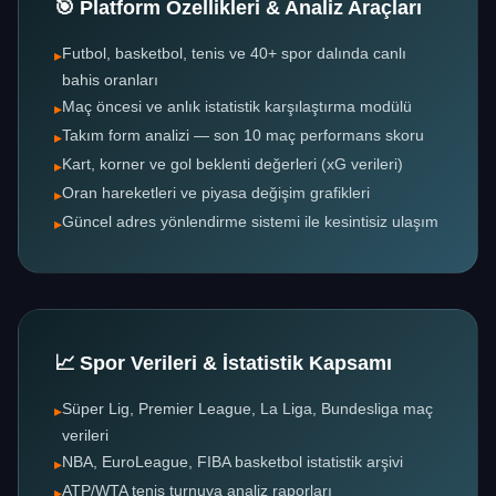
🎯 Platform Özellikleri & Analiz Araçları
Futbol, basketbol, tenis ve 40+ spor dalında canlı
bahis oranları
Maç öncesi ve anlık istatistik karşılaştırma modülü
Takım form analizi — son 10 maç performans skoru
Kart, korner ve gol beklenti değerleri (xG verileri)
Oran hareketleri ve piyasa değişim grafikleri
Güncel adres yönlendirme sistemi ile kesintisiz ulaşım
📈 Spor Verileri & İstatistik Kapsamı
Süper Lig, Premier League, La Liga, Bundesliga maç
verileri
NBA, EuroLeague, FIBA basketbol istatistik arşivi
ATP/WTA tenis turnuva analiz raporları