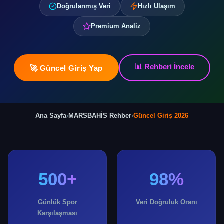
Doğrulanmış Veri
Hızlı Ulaşım
Premium Analiz
📊 Rehberi İncele
🚀 Güncel Giriş Yap
Ana Sayfa
›
MARSBAHİS Rehber
›
Güncel Giriş 2026
500+
98%
Günlük Spor
Veri Doğruluk Oranı
Karşılaşması