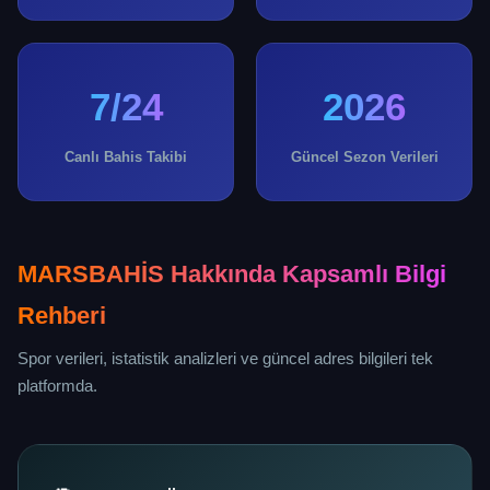
7/24
2026
Canlı Bahis Takibi
Güncel Sezon Verileri
MARSBAHİS Hakkında Kapsamlı Bilgi
Rehberi
Spor verileri, istatistik analizleri ve güncel adres bilgileri tek
platformda.