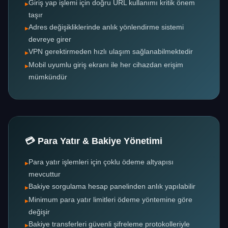
Giriş yap işlemi için doğru URL kullanımı kritik önem
taşır
Adres değişikliklerinde anlık yönlendirme sistemi
devreye girer
VPN gerektirmeden hızlı ulaşım sağlanabilmektedir
Mobil uyumlu giriş ekranı ile her cihazdan erişim
mümkündür
💳 Para Yatır & Bakiye Yönetimi
Para yatır işlemleri için çoklu ödeme altyapısı
mevcuttur
Bakiye sorgulama hesap panelinden anlık yapılabilir
Minimum para yatır limitleri ödeme yöntemine göre
değişir
Bakiye transferleri güvenli şifreleme protokolleriyle