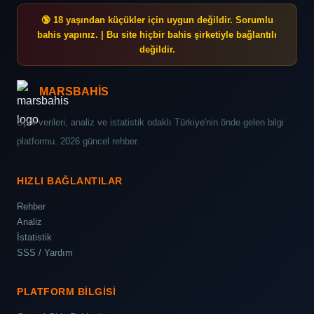
🔞 18 yaşından küçükler için uygun değildir. Sorumlu
bahis yapınız. | Bu site hiçbir bahis şirketiyle bağlantılı
değildir.
MARSBAHİS
Spor verileri, analiz ve istatistik odaklı Türkiye'nin önde gelen bilgi
platformu. 2026 güncel rehber.
HIZLI BAĞLANTILAR
Rehber
Analiz
İstatistik
SSS / Yardım
PLATFORM BILGISI