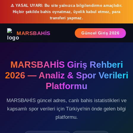
⚠️ YASAL UYARI: Bu site yalnızca bilgilendirme amaçlıdır.
Hiçbir şekilde bahis oynatmaz, üyelik kabul etmez, para
transferi yapmaz.
MARSBAHİS
Güncel Giriş 2026
MARSBAHİS Giriş Rehberi
2026 — Analiz & Spor Verileri
Platformu
MARSBAHİS güncel adres, canlı bahis istatistikleri ve
kapsamlı spor verileri için Türkiye'nin önde gelen bilgi
platformu.