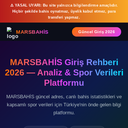
⚠️ YASAL UYARI: Bu site yalnızca bilgilendirme amaçlıdır.
Hiçbir şekilde bahis oynatmaz, üyelik kabul etmez, para
transferi yapmaz.
MARSBAHİS
Güncel Giriş 2026
MARSBAHİS Giriş Rehberi
2026 — Analiz & Spor Verileri
Platformu
MARSBAHİS güncel adres, canlı bahis istatistikleri ve
kapsamlı spor verileri için Türkiye'nin önde gelen bilgi
platformu.