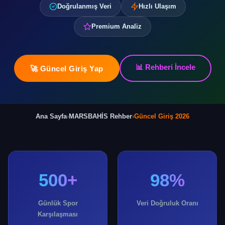
Doğrulanmış Veri
Hızlı Ulaşım
Premium Analiz
📊 Rehberi İncele
🚀 Güncel Giriş Yap
Ana Sayfa
›
MARSBAHİS Rehber
›
Güncel Giriş 2026
500+
98%
Günlük Spor
Veri Doğruluk Oranı
Karşılaşması