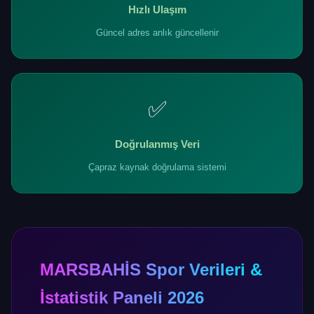
Hızlı Ulaşım
Güncel adres anlık güncellenir
✅
Doğrulanmış Veri
Çapraz kaynak doğrulama sistemi
MARSBAHİS Spor Verileri &
İstatistik Paneli 2026