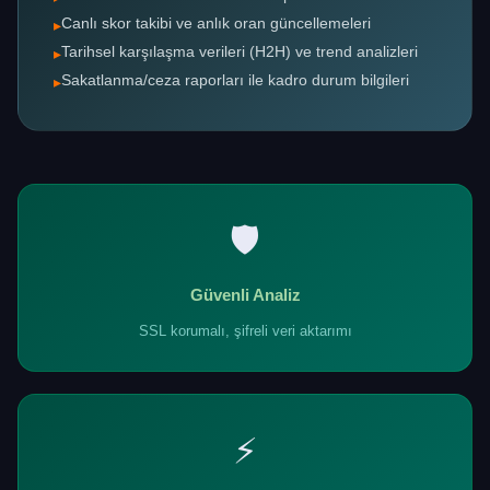
Canlı skor takibi ve anlık oran güncellemeleri
Tarihsel karşılaşma verileri (H2H) ve trend analizleri
Sakatlanma/ceza raporları ile kadro durum bilgileri
🛡️
Güvenli Analiz
SSL korumalı, şifreli veri aktarımı
⚡