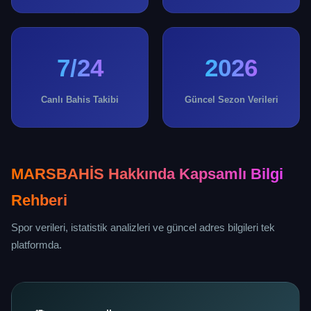
7/24
2026
Canlı Bahis Takibi
Güncel Sezon Verileri
MARSBAHİS Hakkında Kapsamlı Bilgi
Rehberi
Spor verileri, istatistik analizleri ve güncel adres bilgileri tek
platformda.