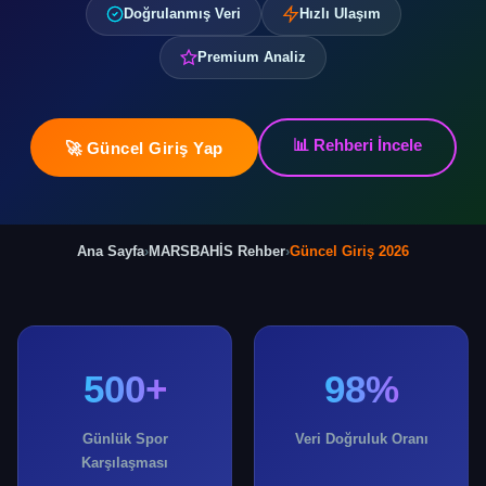
Doğrulanmış Veri
Hızlı Ulaşım
Premium Analiz
📊 Rehberi İncele
🚀 Güncel Giriş Yap
Ana Sayfa
›
MARSBAHİS Rehber
›
Güncel Giriş 2026
500+
98%
Günlük Spor
Veri Doğruluk Oranı
Karşılaşması