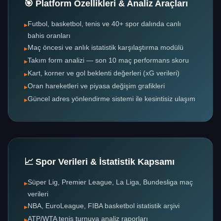
🎯 Platform Özellikleri & Analiz Araçları
Futbol, basketbol, tenis ve 40+ spor dalında canlı
bahis oranları
Maç öncesi ve anlık istatistik karşılaştırma modülü
Takım form analizi — son 10 maç performans skoru
Kart, korner ve gol beklenti değerleri (xG verileri)
Oran hareketleri ve piyasa değişim grafikleri
Güncel adres yönlendirme sistemi ile kesintisiz ulaşım
📈 Spor Verileri & İstatistik Kapsamı
Süper Lig, Premier League, La Liga, Bundesliga maç
verileri
NBA, EuroLeague, FIBA basketbol istatistik arşivi
ATP/WTA tenis turnuva analiz raporları