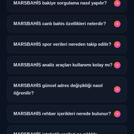
cüzdan dahil çoklu ödeme yöntemi sunulmaktadır.
MARSBAHİS bakiye sorgulama nasıl yapılır?
+
Hesap panelinden bakiye bilgilerinize anlık
ulaşabilirsiniz. Bakiye geçmişi ve işlem detayları da bu
MARSBAHİS canlı bahis özellikleri nelerdir?
+
bölümde görüntülenir.
Canlı bahis bölümünde 40'tan fazla spor dalında anlık
oranlar ve maç içi istatistikler sunulmaktadır. Oran
MARSBAHİS spor verileri nereden takip edilir?
+
güncellemeleri saniyeler içinde yansıtılır.
Spor verileri ve istatistik bölümünden anlık veriler
izlenebilir. Futbol, basketbol ve tenis başta olmak üzere
MARSBAHİS analiz araçları kullanımı kolay mı?
+
tüm dallar kapsanmaktadır.
Analiz araçları sezgisel arayüzüyle kolayca kullanılabilir.
Rehber bölümünde adım adım kullanım kılavuzları
MARSBAHİS güncel adres değişikliği nasıl
+
mevcuttur.
öğrenilir?
Bu bilgi platformunu düzenli takip ederek güncel adres
bilgisine her zaman ulaşabilirsiniz. Bildirim sistemi de
MARSBAHİS rehber içerikleri nerede bulunur?
+
mevcuttur.
Rehber bölümünde tüm kullanım kılavuzları, giriş yap
adımları ve platform özellikleri detaylı şekilde