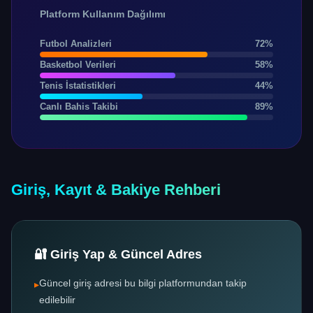
Platform Kullanım Dağılımı
Futbol Analizleri
72%
Basketbol Verileri
58%
Tenis İstatistikleri
44%
Canlı Bahis Takibi
89%
Giriş, Kayıt & Bakiye Rehberi
🔐 Giriş Yap & Güncel Adres
Güncel giriş adresi bu bilgi platformundan takip
edilebilir