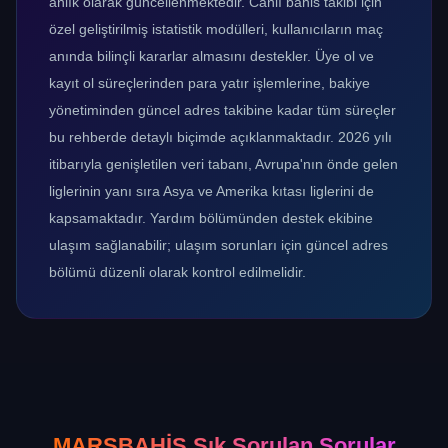
anlık olarak güncellenmektedir. Canlı bahis takibi için
özel geliştirilmiş istatistik modülleri, kullanıcıların maç
anında bilinçli kararlar almasını destekler. Üye ol ve
kayıt ol süreçlerinden para yatır işlemlerine, bakiye
yönetiminden güncel adres takibine kadar tüm süreçler
bu rehberde detaylı biçimde açıklanmaktadır. 2026 yılı
itibarıyla genişletilen veri tabanı, Avrupa'nın önde gelen
liglerinin yanı sıra Asya ve Amerika kıtası liglerini de
kapsamaktadır. Yardım bölümünden destek ekibine
ulaşım sağlanabilir; ulaşım sorunları için güncel adres
bölümü düzenli olarak kontrol edilmelidir.
MARSBAHİS Sık Sorulan Sorular