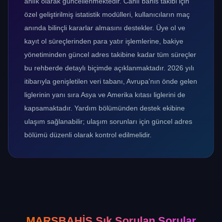
anlık olarak güncellenmektedir. Canlı bahis takibi için
özel geliştirilmiş istatistik modülleri, kullanıcıların maç
anında bilinçli kararlar almasını destekler. Üye ol ve
kayıt ol süreçlerinden para yatır işlemlerine, bakiye
yönetiminden güncel adres takibine kadar tüm süreçler
bu rehberde detaylı biçimde açıklanmaktadır. 2026 yılı
itibarıyla genişletilen veri tabanı, Avrupa'nın önde gelen
liglerinin yanı sıra Asya ve Amerika kıtası liglerini de
kapsamaktadır. Yardım bölümünden destek ekibine
ulaşım sağlanabilir; ulaşım sorunları için güncel adres
bölümü düzenli olarak kontrol edilmelidir.
MARSBAHİS Sık Sorulan Sorular