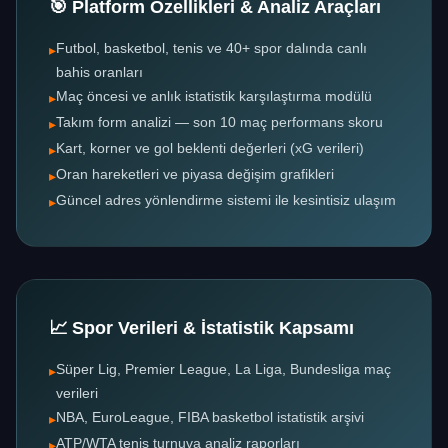
🎯 Platform Özellikleri & Analiz Araçları
Futbol, basketbol, tenis ve 40+ spor dalında canlı
bahis oranları
Maç öncesi ve anlık istatistik karşılaştırma modülü
Takım form analizi — son 10 maç performans skoru
Kart, korner ve gol beklenti değerleri (xG verileri)
Oran hareketleri ve piyasa değişim grafikleri
Güncel adres yönlendirme sistemi ile kesintisiz ulaşım
📈 Spor Verileri & İstatistik Kapsamı
Süper Lig, Premier League, La Liga, Bundesliga maç
verileri
NBA, EuroLeague, FIBA basketbol istatistik arşivi
ATP/WTA tenis turnuva analiz raporları