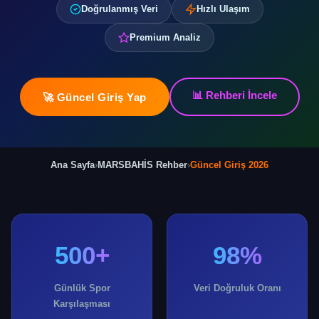
Doğrulanmış Veri
Hızlı Ulaşım
Premium Analiz
📊 Rehberi İncele
🚀 Güncel Giriş Yap
Ana Sayfa
›
MARSBAHİS Rehber
›
Güncel Giriş 2026
500+
98%
Günlük Spor
Veri Doğruluk Oranı
Karşılaşması