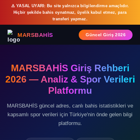
⚠️ YASAL UYARI: Bu site yalnızca bilgilendirme amaçlıdır.
Hiçbir şekilde bahis oynatmaz, üyelik kabul etmez, para
transferi yapmaz.
MARSBAHİS
Güncel Giriş 2026
MARSBAHİS Giriş Rehberi
2026 — Analiz & Spor Verileri
Platformu
MARSBAHİS güncel adres, canlı bahis istatistikleri ve
kapsamlı spor verileri için Türkiye'nin önde gelen bilgi
platformu.