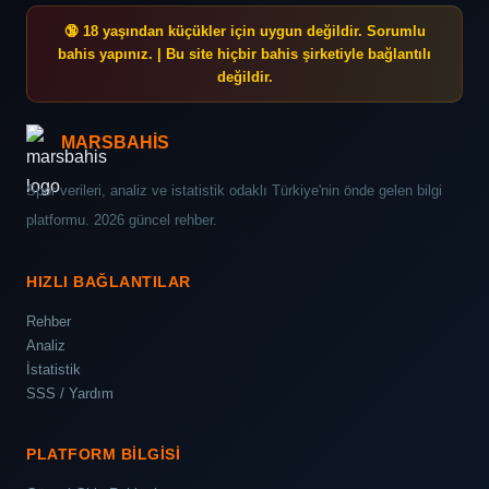
🔞 18 yaşından küçükler için uygun değildir. Sorumlu
bahis yapınız. | Bu site hiçbir bahis şirketiyle bağlantılı
değildir.
MARSBAHİS
Spor verileri, analiz ve istatistik odaklı Türkiye'nin önde gelen bilgi
platformu. 2026 güncel rehber.
HIZLI BAĞLANTILAR
Rehber
Analiz
İstatistik
SSS / Yardım
PLATFORM BILGISI