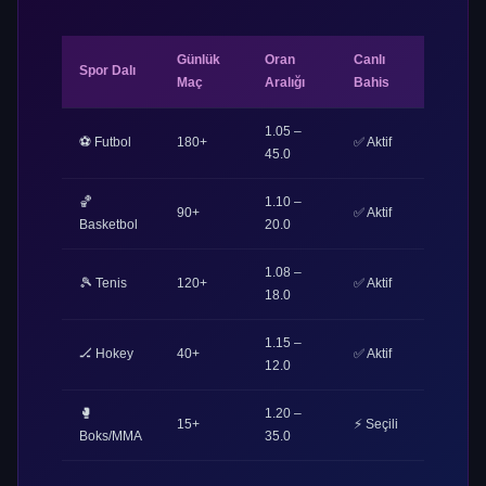
Günlük
Oran
Canlı
Spor Dalı
Maç
Aralığı
Bahis
1.05 –
⚽ Futbol
180+
✅ Aktif
45.0
🏀
1.10 –
90+
✅ Aktif
Basketbol
20.0
1.08 –
🎾 Tenis
120+
✅ Aktif
18.0
1.15 –
🏒 Hokey
40+
✅ Aktif
12.0
🥊
1.20 –
15+
⚡ Seçili
Boks/MMA
35.0