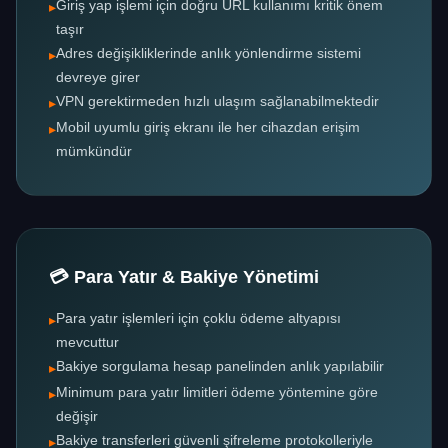
Giriş yap işlemi için doğru URL kullanımı kritik önem
taşır
Adres değişikliklerinde anlık yönlendirme sistemi
devreye girer
VPN gerektirmeden hızlı ulaşım sağlanabilmektedir
Mobil uyumlu giriş ekranı ile her cihazdan erişim
mümkündür
💳 Para Yatır & Bakiye Yönetimi
Para yatır işlemleri için çoklu ödeme altyapısı
mevcuttur
Bakiye sorgulama hesap panelinden anlık yapılabilir
Minimum para yatır limitleri ödeme yöntemine göre
değişir
Bakiye transferleri güvenli şifreleme protokolleriyle