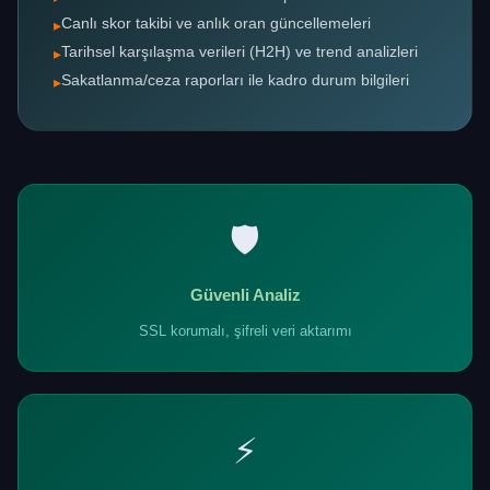
Canlı skor takibi ve anlık oran güncellemeleri
Tarihsel karşılaşma verileri (H2H) ve trend analizleri
Sakatlanma/ceza raporları ile kadro durum bilgileri
🛡️
Güvenli Analiz
SSL korumalı, şifreli veri aktarımı
⚡