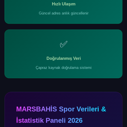
Hızlı Ulaşım
Güncel adres anlık güncellenir
✅
Doğrulanmış Veri
Çapraz kaynak doğrulama sistemi
MARSBAHİS Spor Verileri &
İstatistik Paneli 2026