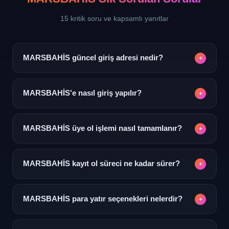
15 kritik soru ve kapsamlı yanıtlar
MARSBAHİS güncel giriş adresi nedir?
+
Güncel adres bilgisine bu bilgi platformu üzerinden anlık
olarak ulaşabilirsiniz. Adres değişikliklerinde yönlendirme
MARSBAHİS'e nasıl giriş yapılır?
+
sistemi otomatik devreye girer.
Güncel adres üzerinden giriş yap butonunu kullanarak
hesabınıza erişebilirsiniz. Doğru URL kullanımı kesintisiz
MARSBAHİS üye ol işlemi nasıl tamamlanır?
+
bağlantı için önemlidir.
Üye ol formunu doldurarak kayıt sürecini
başlatabilirsiniz. Doğrulama adımları tamamlandıktan
MARSBAHİS kayıt ol süreci ne kadar sürer?
+
sonra hesabınız aktif hale gelir.
Kayıt ol işlemi ortalama 2-3 dakika içinde
tamamlanmaktadır. Kimlik doğrulama adımı ek süre
MARSBAHİS para yatır seçenekleri nelerdir?
+
gerektirebilir.
Para yatır işlemleri için banka havalesi, kredi kartı ve e-