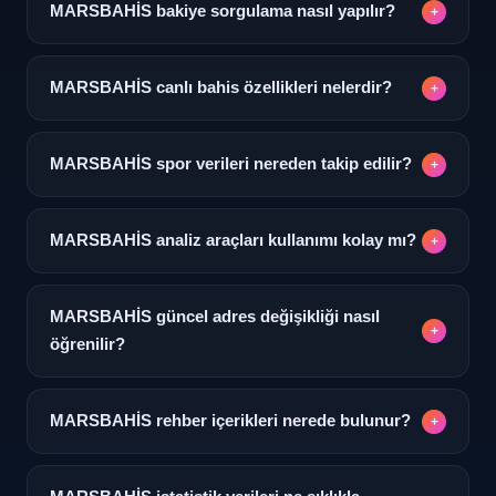
cüzdan dahil çoklu ödeme yöntemi sunulmaktadır.
MARSBAHİS bakiye sorgulama nasıl yapılır?
+
Hesap panelinden bakiye bilgilerinize anlık
ulaşabilirsiniz. Bakiye geçmişi ve işlem detayları da bu
MARSBAHİS canlı bahis özellikleri nelerdir?
+
bölümde görüntülenir.
Canlı bahis bölümünde 40'tan fazla spor dalında anlık
oranlar ve maç içi istatistikler sunulmaktadır. Oran
MARSBAHİS spor verileri nereden takip edilir?
+
güncellemeleri saniyeler içinde yansıtılır.
Spor verileri ve istatistik bölümünden anlık veriler
izlenebilir. Futbol, basketbol ve tenis başta olmak üzere
MARSBAHİS analiz araçları kullanımı kolay mı?
+
tüm dallar kapsanmaktadır.
Analiz araçları sezgisel arayüzüyle kolayca kullanılabilir.
Rehber bölümünde adım adım kullanım kılavuzları
MARSBAHİS güncel adres değişikliği nasıl
+
mevcuttur.
öğrenilir?
Bu bilgi platformunu düzenli takip ederek güncel adres
bilgisine her zaman ulaşabilirsiniz. Bildirim sistemi de
MARSBAHİS rehber içerikleri nerede bulunur?
+
mevcuttur.
Rehber bölümünde tüm kullanım kılavuzları, giriş yap
adımları ve platform özellikleri detaylı şekilde