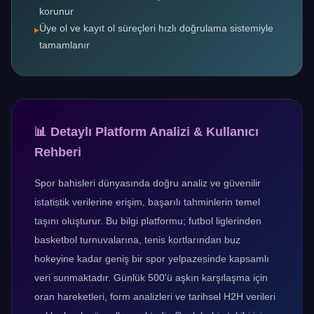
korunur
Üye ol ve kayıt ol süreçleri hızlı doğrulama sistemiyle
tamamlanır
📊 Detaylı Platform Analizi & Kullanıcı
Rehberi
Spor bahisleri dünyasında doğru analiz ve güvenilir
istatistik verilerine erişim, başarılı tahminlerin temel
taşını oluşturur. Bu bilgi platformu; futbol liglerinden
basketbol turnuvalarına, tenis kortlarından buz
hokeyine kadar geniş bir spor yelpazesinde kapsamlı
veri sunmaktadır. Günlük 500'ü aşkın karşılaşma için
oran hareketleri, form analizleri ve tarihsel H2H verileri