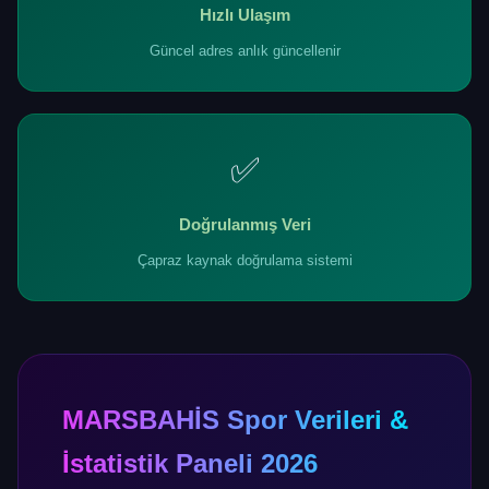
Hızlı Ulaşım
Güncel adres anlık güncellenir
✅
Doğrulanmış Veri
Çapraz kaynak doğrulama sistemi
MARSBAHİS Spor Verileri &
İstatistik Paneli 2026