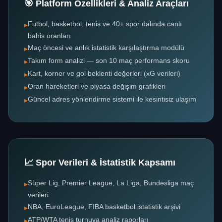
🎯 Platform Özellikleri & Analiz Araçları
Futbol, basketbol, tenis ve 40+ spor dalında canlı
bahis oranları
Maç öncesi ve anlık istatistik karşılaştırma modülü
Takım form analizi — son 10 maç performans skoru
Kart, korner ve gol beklenti değerleri (xG verileri)
Oran hareketleri ve piyasa değişim grafikleri
Güncel adres yönlendirme sistemi ile kesintisiz ulaşım
📈 Spor Verileri & İstatistik Kapsamı
Süper Lig, Premier League, La Liga, Bundesliga maç
verileri
NBA, EuroLeague, FIBA basketbol istatistik arşivi
ATP/WTA tenis turnuva analiz raporları