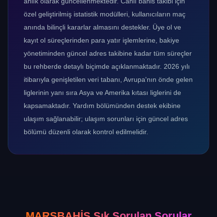
anlık olarak güncellenmektedir. Canlı bahis takibi için
özel geliştirilmiş istatistik modülleri, kullanıcıların maç
anında bilinçli kararlar almasını destekler. Üye ol ve
kayıt ol süreçlerinden para yatır işlemlerine, bakiye
yönetiminden güncel adres takibine kadar tüm süreçler
bu rehberde detaylı biçimde açıklanmaktadır. 2026 yılı
itibarıyla genişletilen veri tabanı, Avrupa'nın önde gelen
liglerinin yanı sıra Asya ve Amerika kıtası liglerini de
kapsamaktadır. Yardım bölümünden destek ekibine
ulaşım sağlanabilir; ulaşım sorunları için güncel adres
bölümü düzenli olarak kontrol edilmelidir.
MARSBAHİS Sık Sorulan Sorular