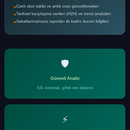
Canlı skor takibi ve anlık oran güncellemeleri
Tarihsel karşılaşma verileri (H2H) ve trend analizleri
Sakatlanma/ceza raporları ile kadro durum bilgileri
🛡️
Güvenli Analiz
SSL korumalı, şifreli veri aktarımı
⚡