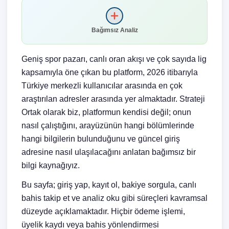
Bağımsız Analiz
Geniş spor pazarı, canlı oran akışı ve çok sayıda lig
kapsamıyla öne çıkan bu platform, 2026 itibarıyla
Türkiye merkezli kullanıcılar arasında en çok
araştırılan adresler arasında yer almaktadır. Strateji
Ortak olarak biz, platformun kendisi değil; onun
nasıl çalıştığını, arayüzünün hangi bölümlerinde
hangi bilgilerin bulunduğunu ve güncel giriş
adresine nasıl ulaşılacağını anlatan bağımsız bir
bilgi kaynağıyız.
Bu sayfa; giriş yap, kayıt ol, bakiye sorgula, canlı
bahis takip et ve analiz oku gibi süreçleri kavramsal
düzeyde açıklamaktadır. Hiçbir ödeme işlemi,
üyelik kaydı veya bahis yönlendirmesi