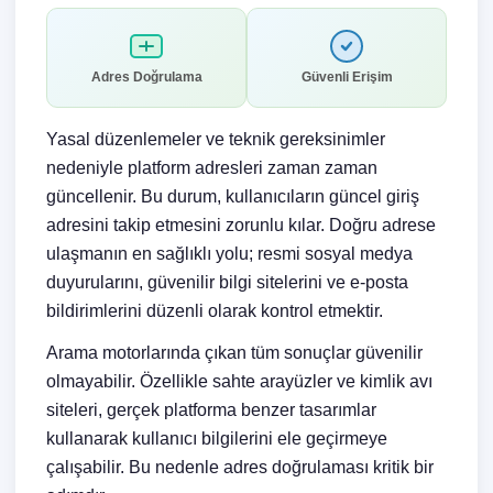
Adres Doğrulama
Güvenli Erişim
Yasal düzenlemeler ve teknik gereksinimler
nedeniyle platform adresleri zaman zaman
güncellenir. Bu durum, kullanıcıların güncel giriş
adresini takip etmesini zorunlu kılar. Doğru adrese
ulaşmanın en sağlıklı yolu; resmi sosyal medya
duyurularını, güvenilir bilgi sitelerini ve e-posta
bildirimlerini düzenli olarak kontrol etmektir.
Arama motorlarında çıkan tüm sonuçlar güvenilir
olmayabilir. Özellikle sahte arayüzler ve kimlik avı
siteleri, gerçek platforma benzer tasarımlar
kullanarak kullanıcı bilgilerini ele geçirmeye
çalışabilir. Bu nedenle adres doğrulaması kritik bir