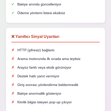
Bakiye anında güncelleniyor
Ödeme yöntemi listesi eksiksiz
❌ Yanıltıcı Sinyal Uyarıları
HTTP (şifresiz) bağlantı
Arama motorunda ilk sırada ama teyitsiz
Arayüz farklı veya eksik görünüyor
Destek hattı yanıt vermiyor
Giriş sonrası yönlendirme beklenmedik
Bakiye anormallik gösteriyor
Kimlik bilgisi isteyen pop-up çıkıyor