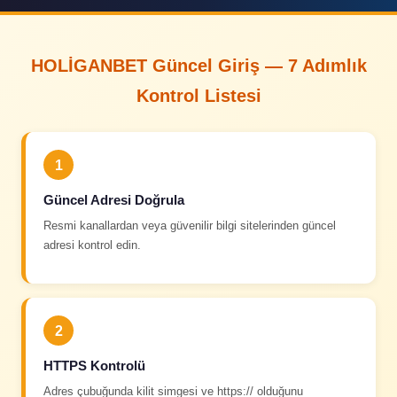
HOLİGANBET Güncel Giriş — 7 Adımlık
Kontrol Listesi
1
Güncel Adresi Doğrula
Resmi kanallardan veya güvenilir bilgi sitelerinden güncel
adresi kontrol edin.
2
HTTPS Kontrolü
Adres çubuğunda kilit simgesi ve https:// olduğunu