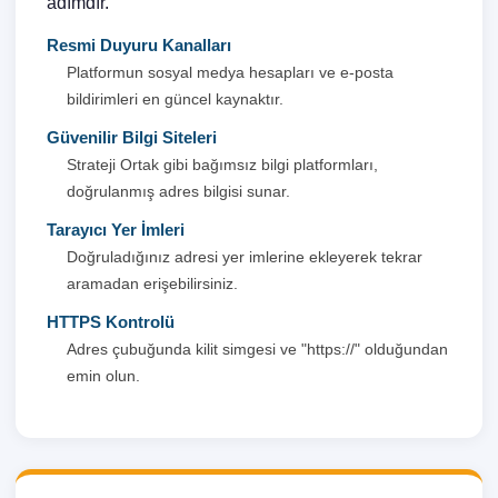
adımdır.
Resmi Duyuru Kanalları
Platformun sosyal medya hesapları ve e-posta
bildirimleri en güncel kaynaktır.
Güvenilir Bilgi Siteleri
Strateji Ortak gibi bağımsız bilgi platformları,
doğrulanmış adres bilgisi sunar.
Tarayıcı Yer İmleri
Doğruladığınız adresi yer imlerine ekleyerek tekrar
aramadan erişebilirsiniz.
HTTPS Kontrolü
Adres çubuğunda kilit simgesi ve "https://" olduğundan
emin olun.