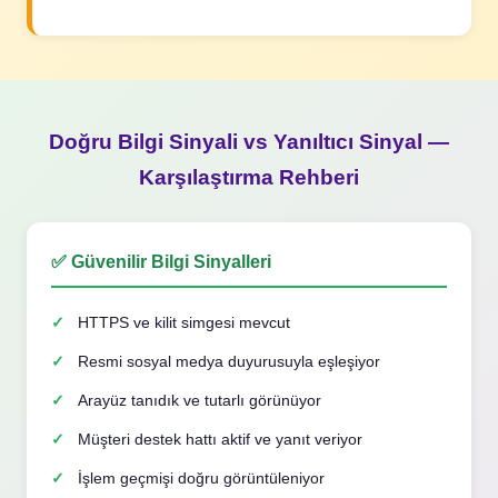
Doğru Bilgi Sinyali vs Yanıltıcı Sinyal —
Karşılaştırma Rehberi
✅ Güvenilir Bilgi Sinyalleri
HTTPS ve kilit simgesi mevcut
Resmi sosyal medya duyurusuyla eşleşiyor
Arayüz tanıdık ve tutarlı görünüyor
Müşteri destek hattı aktif ve yanıt veriyor
İşlem geçmişi doğru görüntüleniyor