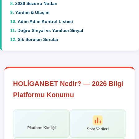
2026 Sezonu Notları
Yardım & Ulaşım
Adım Adım Kontrol Listesi
Doğru Sinyal vs Yanıltıcı Sinyal
Sık Sorulan Sorular
HOLİGANBET Nedir? — 2026 Bilgi
Platformu Konumu
Platform Kimliği
Spor Verileri