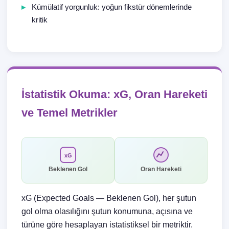
Kümülatif yorgunluk: yoğun fikstür dönemlerinde
kritik
İstatistik Okuma: xG, Oran Hareketi
ve Temel Metrikler
xG
Beklenen Gol
Oran Hareketi
xG (Expected Goals — Beklenen Gol), her şutun
gol olma olasılığını şutun konumuna, açısına ve
türüne göre hesaplayan istatistiksel bir metriktir.