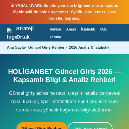
⚠️ YASAL UYARI: Bu site yalnızca bilgilendirme amaçlıdır.
Hiçbir şekilde bahis oynatmaz, üyelik kabul etmez, para
transferi yapmaz.
Strateji
Rehber
Analiz
İstatistik
FAQ
Ortak
Yardım
Ana Sayfa
Güncel Giriş Rehberi
2026 Analiz & İstatistik
HOLİGANBET Güncel Giriş 2026 —
Kapsamlı Bilgi & Analiz Rehberi
Güncel giriş adresine nasıl ulaşılır, analiz çerçevesi
nasıl kurulur, spor istatistikleri nasıl okunur? Tüm
sorularınıza yönelik bağımsız bilgi platformu.
Güncel Giriş Rehberi