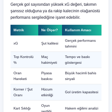
Gerçek gol sayısından yüksek xG değeri, takımın
şanssız olduğuna ya da rakip kalecinin olağanüstü
performans sergilediğine işaret edebilir.
Metrik
Ne Ölçer?
Kullanım Amacı
Gerçek performans
xG
Şut kalitesi
tahmini
Top Kontrolü
Maç
Tempo ve baskı
%
hakimiyeti
göstergesi
Oran
Piyasa
Büyük hacimli bahis
Hareketi
baskısı
sinyali
Korner / Şut
Hücum
Gol üretim kapasitesi
Oranı
etkinliği
Oyun
Kart Sıklığı
Hakem eğilimi analizi
sertliği