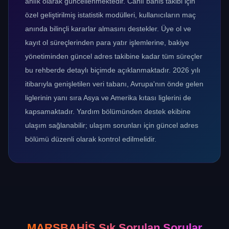
anlık olarak güncellenmektedir. Canlı bahis takibi için
özel geliştirilmiş istatistik modülleri, kullanıcıların maç
anında bilinçli kararlar almasını destekler. Üye ol ve
kayıt ol süreçlerinden para yatır işlemlerine, bakiye
yönetiminden güncel adres takibine kadar tüm süreçler
bu rehberde detaylı biçimde açıklanmaktadır. 2026 yılı
itibarıyla genişletilen veri tabanı, Avrupa'nın önde gelen
liglerinin yanı sıra Asya ve Amerika kıtası liglerini de
kapsamaktadır. Yardım bölümünden destek ekibine
ulaşım sağlanabilir; ulaşım sorunları için güncel adres
bölümü düzenli olarak kontrol edilmelidir.
MARSBAHİS Sık Sorulan Sorular