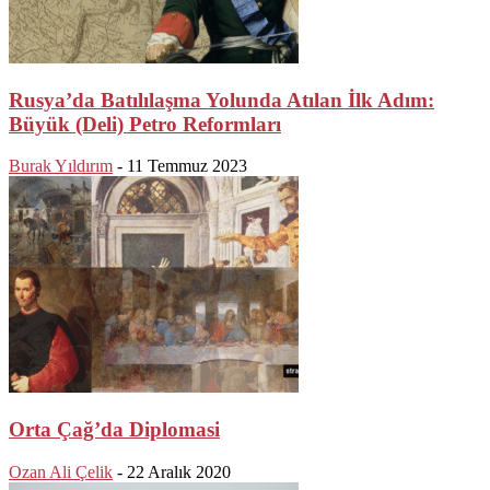
Rusya’da Batılılaşma Yolunda Atılan İlk Adım:
Büyük (Deli) Petro Reformları
Burak Yıldırım
-
11 Temmuz 2023
Orta Çağ’da Diplomasi
Ozan Ali Çelik
-
22 Aralık 2020