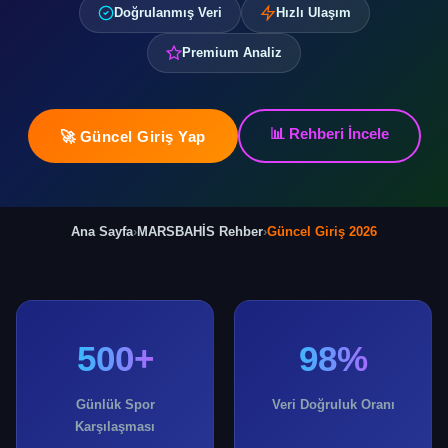
Doğrulanmış Veri
Hızlı Ulaşım
Premium Analiz
📊 Rehberi İncele
🚀 Güncel Giriş Yap
Ana Sayfa
›
MARSBAHİS Rehber
›
Güncel Giriş 2026
500+
98%
Günlük Spor
Veri Doğruluk Oranı
Karşılaşması