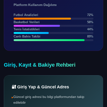
Platform Kullanım Dağılımı
Futbol Analizleri
72%
Basketbol Verileri
58%
Tenis İstatistikleri
44%
Canlı Bahis Takibi
89%
Giriş, Kayıt & Bakiye Rehberi
🔐 Giriş Yap & Güncel Adres
Güncel giriş adresi bu bilgi platformundan takip
edilebilir