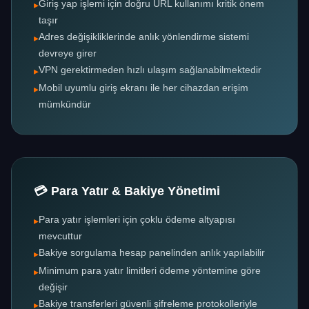
Giriş yap işlemi için doğru URL kullanımı kritik önem
taşır
Adres değişikliklerinde anlık yönlendirme sistemi
devreye girer
VPN gerektirmeden hızlı ulaşım sağlanabilmektedir
Mobil uyumlu giriş ekranı ile her cihazdan erişim
mümkündür
💳 Para Yatır & Bakiye Yönetimi
Para yatır işlemleri için çoklu ödeme altyapısı
mevcuttur
Bakiye sorgulama hesap panelinden anlık yapılabilir
Minimum para yatır limitleri ödeme yöntemine göre
değişir
Bakiye transferleri güvenli şifreleme protokolleriyle