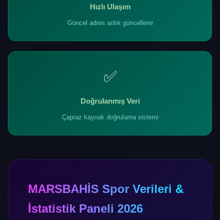
Hızlı Ulaşım
Güncel adres anlık güncellenir
✅
Doğrulanmış Veri
Çapraz kaynak doğrulama sistemi
MARSBAHİS Spor Verileri &
İstatistik Paneli 2026