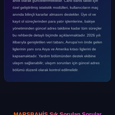
anlık olarak güncellenmektedir. Canlı bahis takibi için
özel geliştirilmiş istatistik modülleri, kullanıcıların maç
anında bilinçli kararlar almasını destekler. Üye ol ve
kayıt ol süreçlerinden para yatır işlemlerine, bakiye
yönetiminden güncel adres takibine kadar tüm süreçler
bu rehberde detaylı biçimde açıklanmaktadır. 2026 yılı
itibarıyla genişletilen veri tabanı, Avrupa'nın önde gelen
liglerinin yanı sıra Asya ve Amerika kıtası liglerini de
kapsamaktadır. Yardım bölümünden destek ekibine
ulaşım sağlanabilir; ulaşım sorunları için güncel adres
bölümü düzenli olarak kontrol edilmelidir.
MARSBAHİS Sık Sorulan Sorular