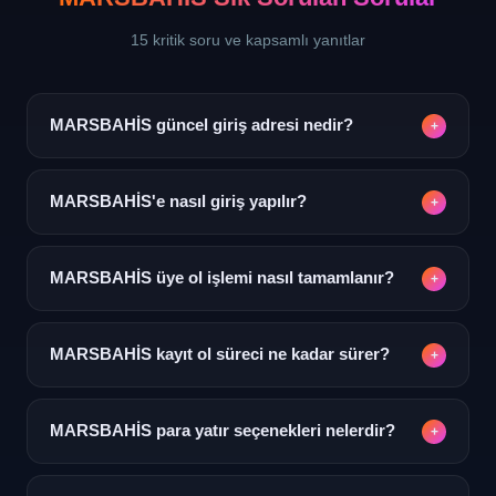
15 kritik soru ve kapsamlı yanıtlar
MARSBAHİS güncel giriş adresi nedir?
+
Güncel adres bilgisine bu bilgi platformu üzerinden anlık
olarak ulaşabilirsiniz. Adres değişikliklerinde yönlendirme
MARSBAHİS'e nasıl giriş yapılır?
+
sistemi otomatik devreye girer.
Güncel adres üzerinden giriş yap butonunu kullanarak
hesabınıza erişebilirsiniz. Doğru URL kullanımı kesintisiz
MARSBAHİS üye ol işlemi nasıl tamamlanır?
+
bağlantı için önemlidir.
Üye ol formunu doldurarak kayıt sürecini
başlatabilirsiniz. Doğrulama adımları tamamlandıktan
MARSBAHİS kayıt ol süreci ne kadar sürer?
+
sonra hesabınız aktif hale gelir.
Kayıt ol işlemi ortalama 2-3 dakika içinde
tamamlanmaktadır. Kimlik doğrulama adımı ek süre
MARSBAHİS para yatır seçenekleri nelerdir?
+
gerektirebilir.
Para yatır işlemleri için banka havalesi, kredi kartı ve e-