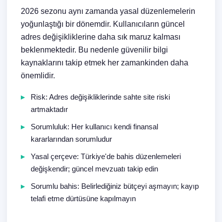
2026 sezonu aynı zamanda yasal düzenlemelerin
yoğunlaştığı bir dönemdir. Kullanıcıların güncel
adres değişikliklerine daha sık maruz kalması
beklenmektedir. Bu nedenle güvenilir bilgi
kaynaklarını takip etmek her zamankinden daha
önemlidir.
Risk: Adres değişikliklerinde sahte site riski
artmaktadır
Sorumluluk: Her kullanıcı kendi finansal
kararlarından sorumludur
Yasal çerçeve: Türkiye'de bahis düzenlemeleri
değişkendir; güncel mevzuatı takip edin
Sorumlu bahis: Belirlediğiniz bütçeyi aşmayın; kayıp
telafi etme dürtüsüne kapılmayın