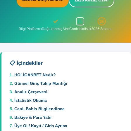
2026 Analiz Özeti
26
Bilgi Platformu
Doğrulanmış Veri
Canlı İstatistik
2026 Sezonu
📋 İçindekiler
HOLİGANBET Nedir?
Güncel Giriş Takip Mantığı
Analiz Çerçevesi
İstatistik Okuma
Canlı Bahis Bilgilendirme
Bakiye & Para Yatır
Üye Ol / Kayıt / Giriş Ayrımı