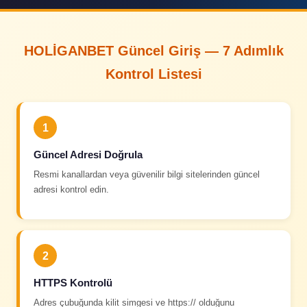
HOLİGANBET Güncel Giriş — 7 Adımlık
Kontrol Listesi
1
Güncel Adresi Doğrula
Resmi kanallardan veya güvenilir bilgi sitelerinden güncel
adresi kontrol edin.
2
HTTPS Kontrolü
Adres çubuğunda kilit simgesi ve https:// olduğunu