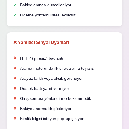
Bakiye anında güncelleniyor
Ödeme yöntemi listesi eksiksiz
❌ Yanıltıcı Sinyal Uyarıları
HTTP (şifresiz) bağlantı
Arama motorunda ilk sırada ama teyitsiz
Arayüz farklı veya eksik görünüyor
Destek hattı yanıt vermiyor
Giriş sonrası yönlendirme beklenmedik
Bakiye anormallik gösteriyor
Kimlik bilgisi isteyen pop-up çıkıyor