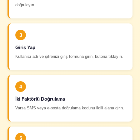
doğrulayın.
3
Giriş Yap
Kullanıcı adı ve şifrenizi giriş formuna girin, butona tıklayın.
4
İki Faktörlü Doğrulama
Varsa SMS veya e-posta doğrulama kodunu ilgili alana girin.
5