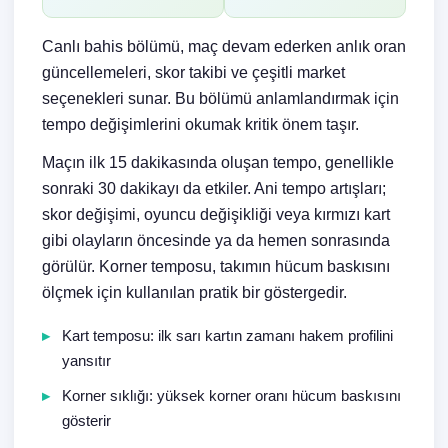
Canlı bahis bölümü, maç devam ederken anlık oran
güncellemeleri, skor takibi ve çeşitli market
seçenekleri sunar. Bu bölümü anlamlandırmak için
tempo değişimlerini okumak kritik önem taşır.
Maçın ilk 15 dakikasında oluşan tempo, genellikle
sonraki 30 dakikayı da etkiler. Ani tempo artışları;
skor değişimi, oyuncu değişikliği veya kırmızı kart
gibi olayların öncesinde ya da hemen sonrasında
görülür. Korner temposu, takımın hücum baskısını
ölçmek için kullanılan pratik bir göstergedir.
Kart temposu: ilk sarı kartın zamanı hakem profilini
yansıtır
Korner sıklığı: yüksek korner oranı hücum baskısını
gösterir