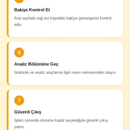
Bakiye Kontrol Et
Ana sayfada sağ üst köşedeki bakiye göstergesini kontrol
edin.
6
Analiz Bölümüne Geç
İstatistik ve analiz araçlarına ilgili menü sekmesinden ulaşın.
7
Güvenli Çıkış
İşlem sonunda oturumu kapat seçeneğiyle güvenli çıkış
yapın.