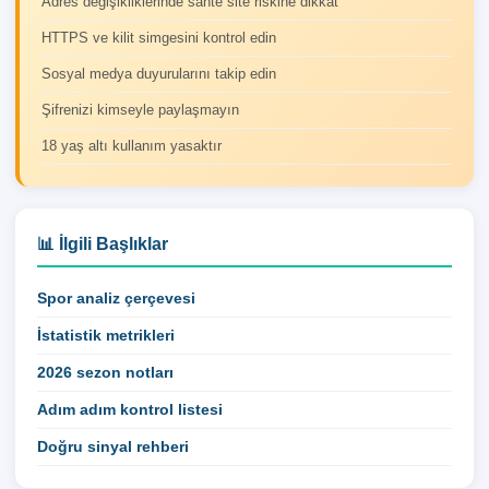
Adres değişikliklerinde sahte site riskine dikkat
HTTPS ve kilit simgesini kontrol edin
Sosyal medya duyurularını takip edin
Şifrenizi kimseyle paylaşmayın
18 yaş altı kullanım yasaktır
📊 İlgili Başlıklar
Spor analiz çerçevesi
İstatistik metrikleri
2026 sezon notları
Adım adım kontrol listesi
Doğru sinyal rehberi