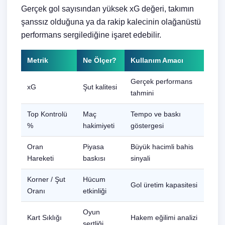
Gerçek gol sayısından yüksek xG değeri, takımın
şanssız olduğuna ya da rakip kalecinin olağanüstü
performans sergilediğine işaret edebilir.
Metrik
Ne Ölçer?
Kullanım Amacı
Gerçek performans
xG
Şut kalitesi
tahmini
Top Kontrolü
Maç
Tempo ve baskı
%
hakimiyeti
göstergesi
Oran
Piyasa
Büyük hacimli bahis
Hareketi
baskısı
sinyali
Korner / Şut
Hücum
Gol üretim kapasitesi
Oranı
etkinliği
Oyun
Kart Sıklığı
Hakem eğilimi analizi
sertliği