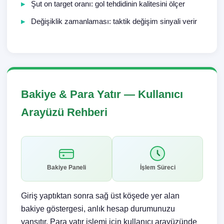
Şut on target oranı: gol tehdidinin kalitesini ölçer
Değişiklik zamanlaması: taktik değişim sinyali verir
Bakiye & Para Yatır — Kullanıcı
Arayüzü Rehberi
Bakiye Paneli
İşlem Süreci
Giriş yaptıktan sonra sağ üst köşede yer alan
bakiye göstergesi, anlık hesap durumunuzu
yansıtır. Para yatır işlemi için kullanıcı arayüzünde