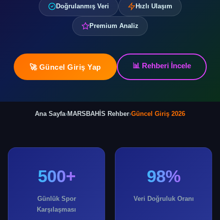
Doğrulanmış Veri
Hızlı Ulaşım
Premium Analiz
📊 Rehberi İncele
🚀 Güncel Giriş Yap
Ana Sayfa
›
MARSBAHİS Rehber
›
Güncel Giriş 2026
500+
98%
Günlük Spor
Veri Doğruluk Oranı
Karşılaşması