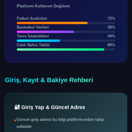
Platform Kullanım Dağılımı
Futbol Analizleri
72%
Basketbol Verileri
58%
Tenis İstatistikleri
44%
Canlı Bahis Takibi
89%
Giriş, Kayıt & Bakiye Rehberi
🔐 Giriş Yap & Güncel Adres
Güncel giriş adresi bu bilgi platformundan takip
edilebilir