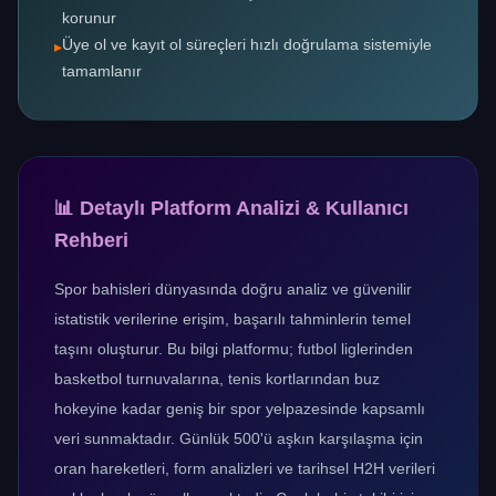
korunur
Üye ol ve kayıt ol süreçleri hızlı doğrulama sistemiyle
tamamlanır
📊 Detaylı Platform Analizi & Kullanıcı
Rehberi
Spor bahisleri dünyasında doğru analiz ve güvenilir
istatistik verilerine erişim, başarılı tahminlerin temel
taşını oluşturur. Bu bilgi platformu; futbol liglerinden
basketbol turnuvalarına, tenis kortlarından buz
hokeyine kadar geniş bir spor yelpazesinde kapsamlı
veri sunmaktadır. Günlük 500'ü aşkın karşılaşma için
oran hareketleri, form analizleri ve tarihsel H2H verileri