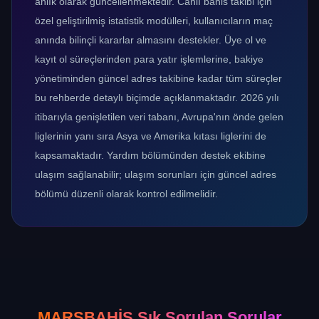
anlık olarak güncellenmektedir. Canlı bahis takibi için
özel geliştirilmiş istatistik modülleri, kullanıcıların maç
anında bilinçli kararlar almasını destekler. Üye ol ve
kayıt ol süreçlerinden para yatır işlemlerine, bakiye
yönetiminden güncel adres takibine kadar tüm süreçler
bu rehberde detaylı biçimde açıklanmaktadır. 2026 yılı
itibarıyla genişletilen veri tabanı, Avrupa'nın önde gelen
liglerinin yanı sıra Asya ve Amerika kıtası liglerini de
kapsamaktadır. Yardım bölümünden destek ekibine
ulaşım sağlanabilir; ulaşım sorunları için güncel adres
bölümü düzenli olarak kontrol edilmelidir.
MARSBAHİS Sık Sorulan Sorular