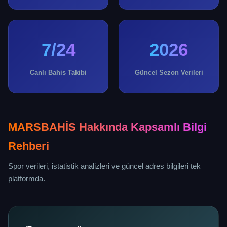
7/24
2026
Canlı Bahis Takibi
Güncel Sezon Verileri
MARSBAHİS Hakkında Kapsamlı Bilgi
Rehberi
Spor verileri, istatistik analizleri ve güncel adres bilgileri tek
platformda.