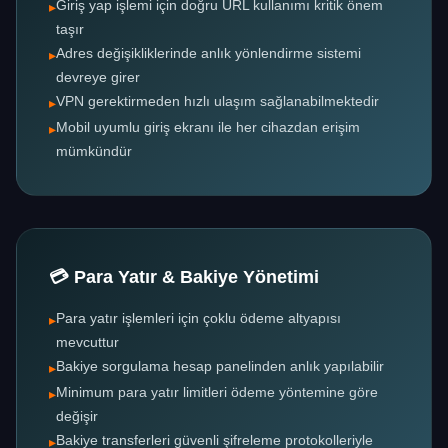
Giriş yap işlemi için doğru URL kullanımı kritik önem
taşır
Adres değişikliklerinde anlık yönlendirme sistemi
devreye girer
VPN gerektirmeden hızlı ulaşım sağlanabilmektedir
Mobil uyumlu giriş ekranı ile her cihazdan erişim
mümkündür
💳 Para Yatır & Bakiye Yönetimi
Para yatır işlemleri için çoklu ödeme altyapısı
mevcuttur
Bakiye sorgulama hesap panelinden anlık yapılabilir
Minimum para yatır limitleri ödeme yöntemine göre
değişir
Bakiye transferleri güvenli şifreleme protokolleriyle