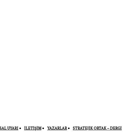
SAL UYARI
İLETIŞIM
YAZARLAR
STRATEJIK ORTAK – DERGI