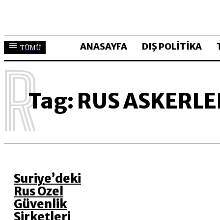
ANASAYFA
DIŞ POLİTİKA
TÜMÜ
R
Tag:
RUS ASKERLE
Suriye’deki
Rus Özel
Güvenlik
Şirketleri