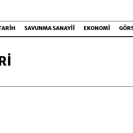
TARİH
SAVUNMA SANAYİİ
EKONOMİ
GÖRS
RI